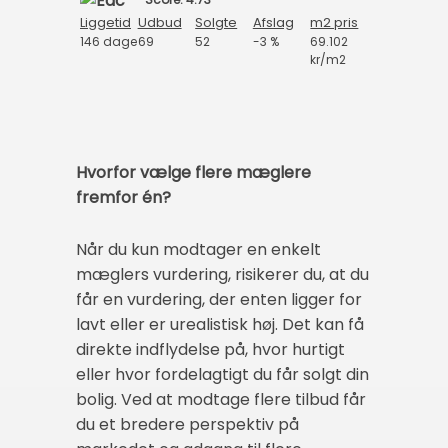
Liggetid
Udbud
Solgte
Afslag
m2 pris
146 dage
69
52
-3 %
69.102
kr/m2
Hvorfor vælge flere mæglere
fremfor én?
Når du kun modtager en enkelt
mæglers vurdering, risikerer du, at du
får en vurdering, der enten ligger for
lavt eller er urealistisk høj. Det kan få
direkte indflydelse på, hvor hurtigt
eller hvor fordelagtigt du får solgt din
bolig. Ved at modtage flere tilbud får
du et bredere perspektiv på