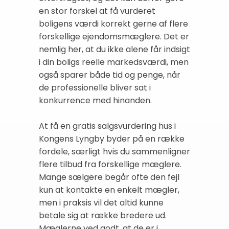
en stor forskel at få vurderet
boligens værdi korrekt gerne af flere
forskellige ejendomsmæglere. Det er
nemlig her, at du ikke alene får indsigt
i din boligs reelle markedsværdi, men
også sparer både tid og penge, når
de professionelle bliver sat i
konkurrence med hinanden.
At få en gratis salgsvurdering hus i
Kongens Lyngby byder på en række
fordele, særligt hvis du sammenligner
flere tilbud fra forskellige mæglere.
Mange sælgere begår ofte den fejl
kun at kontakte en enkelt mægler,
men i praksis vil det altid kunne
betale sig at række bredere ud.
Mæglerne ved godt, at de er i