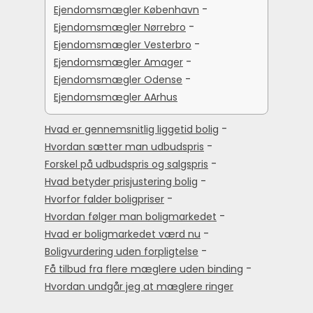
-
Ejendomsmægler København
-
Ejendomsmægler Nørrebro
-
Ejendomsmægler Vesterbro
-
Ejendomsmægler Amager
-
Ejendomsmægler Odense
Ejendomsmægler AArhus
-
Hvad er gennemsnitlig liggetid bolig
-
Hvordan sætter man udbudspris
-
Forskel på udbudspris og salgspris
-
Hvad betyder prisjustering bolig
-
Hvorfor falder boligpriser
-
Hvordan følger man boligmarkedet
-
Hvad er boligmarkedet værd nu
-
Boligvurdering uden forpligtelse
-
Få tilbud fra flere mæglere uden binding
Hvordan undgår jeg at mæglere ringer