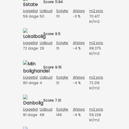
Score: 11.94
Liggetid
Udbud
Solgte
Afslag
m2 pris
59 dage
50
111
-3 %
70.417
kr/m2
Score: 9.5
Liggetid
Udbud
Solgte
Afslag
m2 pris
72 dage
29
13
-4 %
68.375
kr/m2
Score: 9.15
Liggetid
Udbud
Solgte
Afslag
m2 pris
80 dage
4
31
-4 %
73.216
kr/m2
Score: 7.31
Liggetid
Udbud
Solgte
Afslag
m2 pris
81 dage
68
146
-4 %
59.228
kr/m2