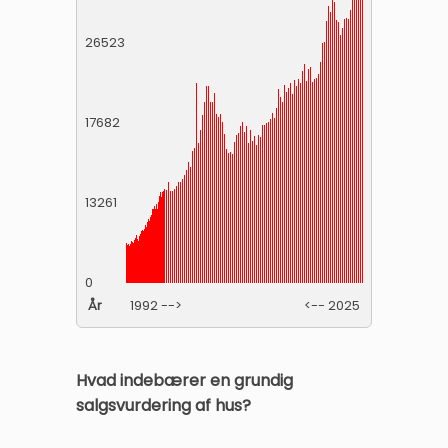
26523
17682
13261
0
År
1992 -->
<-- 2025
Hvad indebærer en grundig
salgsvurdering af hus?