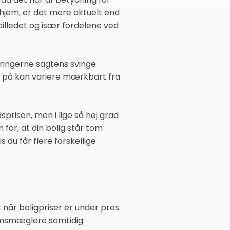
t hjem, er det mere aktuelt end
billedet og især fordelene ved
eringerne sagtens svinge
 på kan variere mærkbart fra
prisen, men i lige så høj grad
 for, at din bolig står tom
du får flere forskellige
 når boligpriser er under pres.
domsmæglere samtidig: