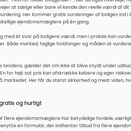
vejer at sælge eller bare vil kende den reelle værdi af di
 vurdering. Her kommer gratis vurderinger af boligen ind i 
forskellige ejendomsmæglere på én gang.
ig med ét svar på boligens værdi, men i praksis kan vurd
r. Både marked, faglige holdninger og måden at vurdere
e tendens, gælder det om ikke at blive snydt under udbuds
En for højt sat pris kan afskrække købere og øger risikoen
markedet. Her får du størst sikkerhed og mest viden, hvis 
gratis og hurtigt
s af flere ejendomsmæglere har betydelige fordele, særligt
 benytte en formular, der indhenter tilbud fra flere ejen