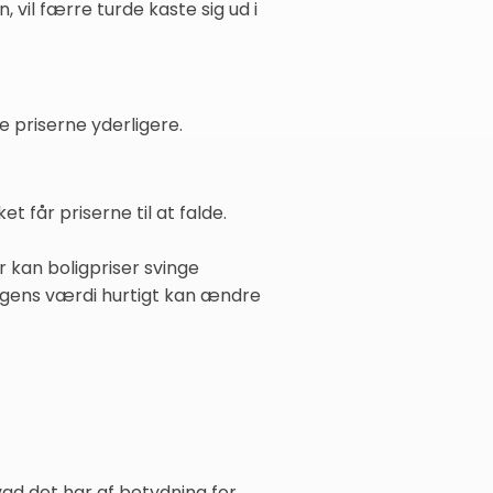
vil færre turde kaste sig ud i
 priserne yderligere.
får priserne til at falde.
r kan boligpriser svinge
oligens værdi hurtigt kan ændre
hvad det har af betydning for