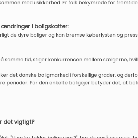
sammen med usikkerhed. Er folk bekymrede for fremtiden, 
g ændringer i boligskatter:
gt de dyre boliger og kan bremse køberlysten og presse
samme tid, stiger konkurrencen mellem sælgerne, hvilket 
rker det danske boligmarked i forskellige grader, og derfo
re perioder. For den enkelte boligejer betyder det, at b
r det vigtigt?
ålet: "Hvorfor falder boligpriser?", bør du også overveje, 