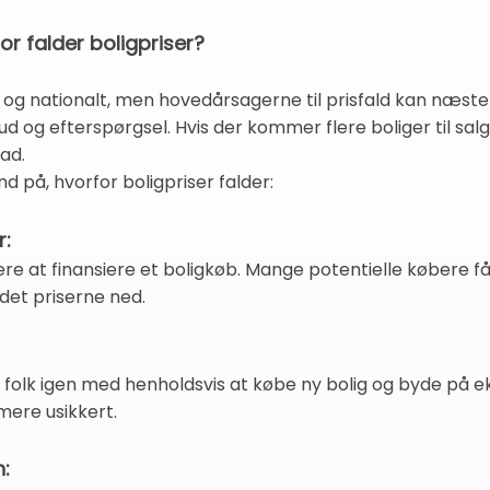
or falder boligpriser?
t og nationalt, men hovedårsagerne til prisfald kan næste
efterspørgsel. Hvis der kommer flere boliger til salg e
ad.
nd på, hvorfor boligpriser falder:
r:
rere at finansiere et boligkøb. Mange potentielle købere f
et priserne ned.
r folk igen med henholdsvis at købe ny bolig og byde på ek
ere usikkert.
: