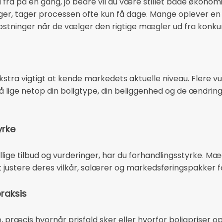
d fra på én gang, jo bedre vil du være stillet både økonomi
 uger, tager processen ofte kun få dage. Mange oplever 
tninger når de vælger den rigtige mægler ud fra konku
ekstra vigtigt at kende markedets aktuelle niveau. Flere vu
 lige netop din boligtype, din beliggenhed og de ændring
yrke
llige tilbud og vurderinger, har du forhandlingsstyrke. Mæ
 at justere deres vilkår, salærer og markedsføringspakker f
praksis
præcis hvornår prisfald sker eller hvorfor boligpriser opf