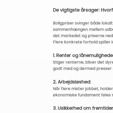
De vigtigste årsager: Hvorf
Boligpriser svinger både lokal
sammenhængen mellem udbud og 
det markedet og priserne ned
Flere konkrete forhold spiller i
1. Renter og lånemulighede
Stiger renterne, bliver det dy
godt med og dermed presser d
2. Arbejdsløshed:
Når flere mister jobbet, holde
økonomiske fundament føles m
3. Usikkerhed om fremtiden