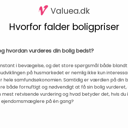
Valuea.dk
Hvorfor falder boligpriser
 og hvordan vurderes din bolig bedst?
stant i bevægelse, og det store spørgsmål både blandt b
isudviklingen på husmarkedet er nemlig ikke kun interessa
r hele samfundsøkonomien. Samtidig er værdien på din bol
e både fornuftigt og nødvendigt at få sin bolig vurderet
 mest retvisende vurdering og hvad betyder det, hvis du 
ere ejendomsmæglere på én gang?