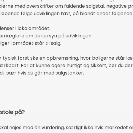
erne med overskrifter om faldende salgstal, negative pri
 løbende følge udviklingen tæt, på blandt andet følgend
denser i lokalområdet.
msmæglere om deres syn på udviklingen.
er i området står til salg.
r typisk først ske en opbremsning, hvor boligerne står l
rkbart. For at kunne agere hurtigt og sikkert, bør du der
i, især hvis du går med salgstanker.
 stole på?
 skal nøjes med én vurdering, særligt ikke hvis markedet e