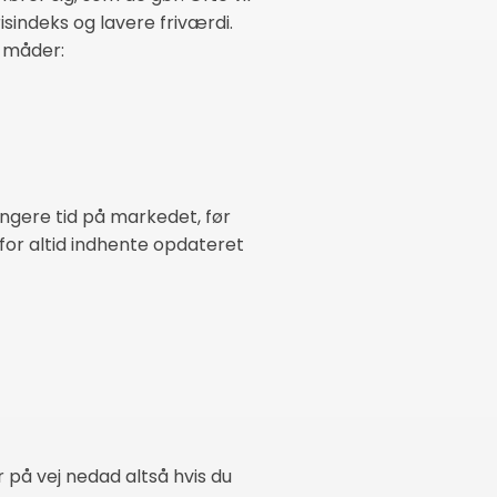
sindeks og lavere friværdi.
e måder:
ængere tid på markedet, før
for altid indhente opdateret
r på vej nedad altså hvis du