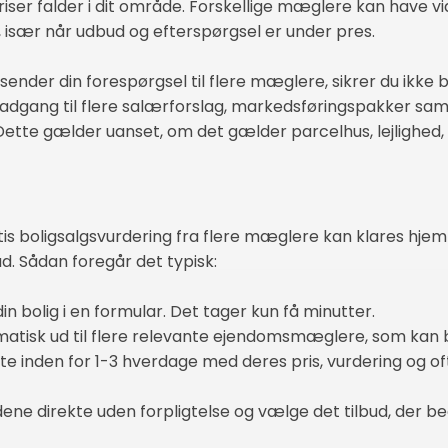
riser falder i dit område. Forskellige mæglere kan have vid
 især når udbud og efterspørgsel er under pres.
sender din forespørgsel til flere mæglere, sikrer du ikke 
adgang til flere salærforslag, markedsføringspakker samt
ette gælder uanset, om det gælder parcelhus, lejlighed, r
is boligsalgsvurdering fra flere mæglere kan klares hjem
ud. Sådan foregår det typisk:
in bolig i en formular. Det tager kun få minutter.
matisk ud til flere relevante ejendomsmæglere, som kan
e inden for 1-3 hverdage med deres pris, vurdering og ofte
ene direkte uden forpligtelse og vælge det tilbud, der b