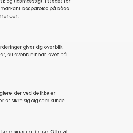
sk og tidsmæssigt. I stedet for
en markant besparelse på både
rrencen.
rderinger giver dig overblik
er, du eventuelt har lavet på
glere, der ved de ikke er
or at sikre sig dig som kunde.
ører sig, som de gør. Ofte vil