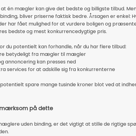
 at én mægler kan give det bedste og billigste tilbud. Me
 binding, bliver priserne faktisk bedre. Årsagen er enke
 der har fået mulighed for at vurdere boligen og præsenter
res bedste og mest konkurrencedygtige pris.
r du potentielt kan forhandle, når du har flere tilbud:
ere betydeligt fra mægler til mægler
og annoncering kan presses ned
a services for at adskille sig fra konkurrenterne
otentielt spare mange tusinde kroner blot ved at indhent
pmærksom på dette
mæglere uden binding, er det vigtigt at stille de rigtige 
den.