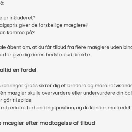
å:
 er inkluderet?
 salgspris giver de forskellige mæglere?
 kan komme på?
ale åbent om, at du får tilbud fra flere mæglere uden bin
 derfor give dig deres bedste bud direkte.
altid en fordel
eringer gratis sikrer dig et bredere og mere retvisende 
n mægler skulle overvurdere eller undervurdere din bolig
 går til spilde.
n stærkere forhandlingsposition, og du kender markedet b
 mægler efter modtagelse af tilbud