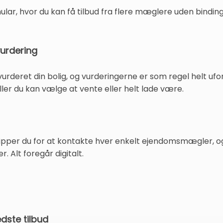
ular, hvor du kan få tilbud fra flere mæglere uden binding,
vurdering
å vurderet din bolig, og vurderingerne er som regel helt u
ller du kan vælge at vente eller helt lade være.
lipper du for at kontakte hver enkelt ejendomsmægler, og
r. Alt foregår digitalt.
edste tilbud