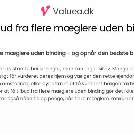
Valuea.dk
lbud fra flere mæglere uden b
lere mæglere uden binding - og opnår den bedste b
 af de største beslutninger, man kan tage i sit liv. Mange
ligt får vurderet deres hjem og vælger den rette ejend
omstændig eller dyr affære at få vurderet boligen faktisk
r at få tilbud fra flere mæglere uden binding gør det ikk
arer også både tid og penge, når flere mæglere konkurrer