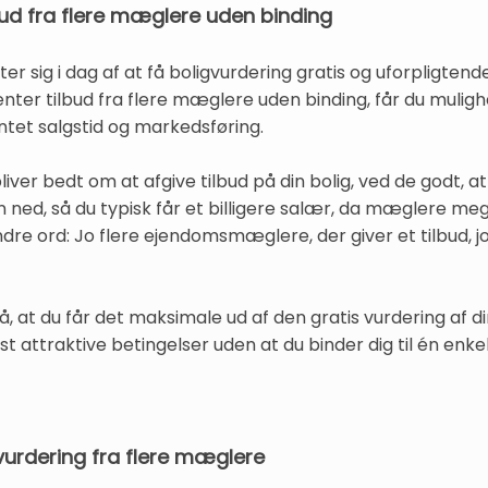
bud fra flere mæglere uden binding
ter sig i dag af at få boligvurdering gratis og uforpligten
nter tilbud fra flere mæglere uden binding, får du mulig
ntet salgstid og markedsføring.
ver bedt om at afgive tilbud på din bolig, ved de godt, a
 ned, så du typisk får et billigere salær, da mæglere meg
andre ord: Jo flere ejendomsmæglere, der giver et tilbud, j
, at du får det maksimale ud af den gratis vurdering af d
 attraktive betingelser uden at du binder dig til én enk
vurdering fra flere mæglere