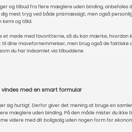
nger og tilbud fra flere mæglere uden binding, anbefales 
dig mest tryg ved både prismæssigt, men også personlig
kemi og tillid.
ale et møde med favoritterne, så du kan mærke, hvordan k
yt til dine mavefornemmelser, men brug også de faktiske 
 som du har indsamlet via tilbuddene.
n vindes med en smart formular
r sig hurtigt. Derfor giver det mening at bruge en samle
lere mæglere uden binding. På den måde mister du ikke ti
 videre med dit boligsalg uden nogen form for økonomisk 