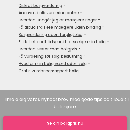
-
Diskret boligvurdering
-
Anonym boligvurdering online
-
Hvordan undgår jeg at mæglere ringer
-
Få tilbud fra flere mæglere uden binding
-
Boligvurdering uden forpligtelse
-
Er det et godt tidspunkt at sælge min bolig
-
Hvordan tester man boligpris
-
Få vurdering før salg beslutning
-
Hvad er min bolig værd uden salg
Gratis vurderingsrapport bolig
Tilmeld dig vores nyhedsbrev med gode tips og tilbud til
boligejere:
Se din boligpris nu