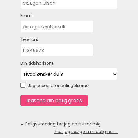
Email:
Telefon:
Din tidshorisont:
Jeg accepterer
betingelserne
← Boligvurdering før jeg beslutter mig
Skal jeg sælge min bolig nu →