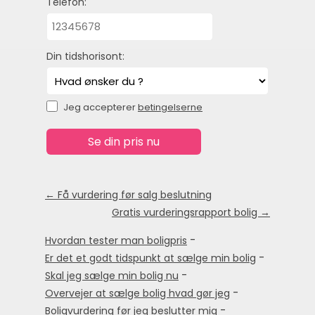
Telefon:
Din tidshorisont:
Jeg accepterer
betingelserne
← Få vurdering før salg beslutning
Gratis vurderingsrapport bolig →
-
Hvordan tester man boligpris
-
Er det et godt tidspunkt at sælge min bolig
-
Skal jeg sælge min bolig nu
-
Overvejer at sælge bolig hvad gør jeg
-
Boligvurdering før jeg beslutter mig