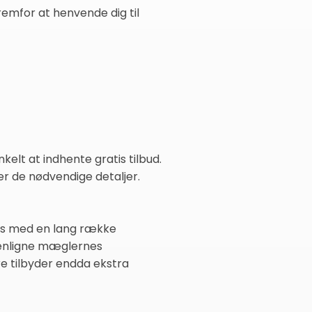
emfor at henvende dig til
kelt at indhente gratis tilbud.
er de nødvendige detaljer.
ødes med en lang række
menligne mæglernes
ere tilbyder endda ekstra