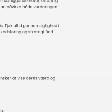
m nærliggende natur, offentlig
kan påvirke både vurderingen
s. Tjek altid gennemsigtighed i
rkedsføring og strategi. Bed
 ønsker at vise deres værd og
le.