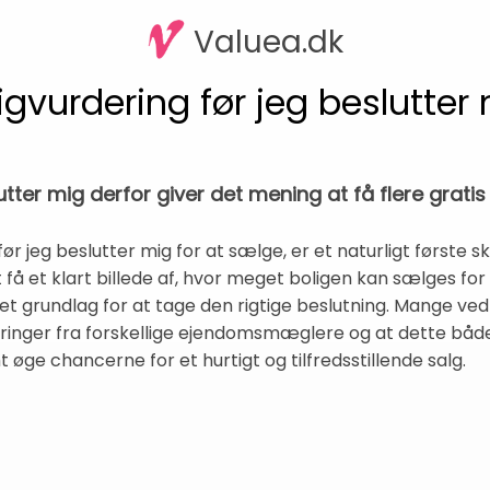
Valuea.dk
igvurdering før jeg beslutter
utter mig derfor giver det mening at få flere gratis
r jeg beslutter mig for at sælge, er et naturligt første skr
få et klart billede af, hvor meget boligen kan sælges f
t grundlag for at tage den rigtige beslutning. Mange ved d
deringer fra forskellige ejendomsmæglere og at dette båd
t øge chancerne for et hurtigt og tilfredsstillende salg.