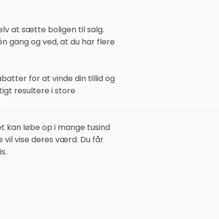
v at sætte boligen til salg.
 gang og ved, at du har flere
tter for at vinde din tillid og
igt resultere i store
let kan løbe op i mange tusind
vil vise deres værd. Du får
s.