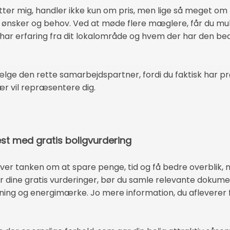
utter mig, handler ikke kun om pris, men lige så meget om
ine ønsker og behov. Ved at møde flere mæglere, får du mu
ar erfaring fra dit lokalområde og hvem der har den bed
ælge den rette samarbejdspartner, fordi du faktisk har pr
sær vil repræsentere dig.
est med gratis boligvurdering
 over tanken om at spare penge, tid og få bedre overblik, 
er dine gratis vurderinger, bør du samle relevante dokum
ning og energimærke. Jo mere information, du afleverer f