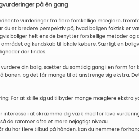
ligvurderinger på én gang
ndhente vurderinger fra flere forskellige mæglere, fremfo
r du et bredere perspektiv på, hvad boligen faktisk er
vis boliger helt ens de benytter forskellige metoder og 
området og kendskab til lokale købere. Særligt en boligvu
uligheder der findes.
t vurdere din bolig, sætter du samtidig gang i en form f
på banen, og det får mange til at anstrenge sig ekstra. De
ng: For at skille sig ud tilbyder mange mæglere ekstra yd
har interesse i at skræmme dig væk med for lave vurdering
n så de rammer ofte et mere nøjagtigt niveau.
år du har flere tilbud på hånden, kan du nemmere forhandle 