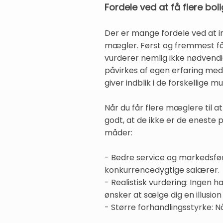
Fordele ved at få flere bo
Der er mange fordele ved at i
mægler. Først og fremmest få
vurderer nemlig ikke nødvendig
påvirkes af egen erfaring med 
giver indblik i de forskellige m
Når du får flere mæglere til a
godt, at de ikke er de eneste 
måder:
- Bedre service og markedsføri
konkurrencedygtige salærer.
- Realistisk vurdering: Ingen 
ønsker at sælge dig en illusio
- Større forhandlingsstyrke: N