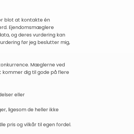
r blot at kontakte én
 værd. Ejendomsmæglere
data, og deres vurdering kan
rdering før jeg beslutter mig,
or konkurrence. Mæglerne ved
t kommer dig til gode på flere
elser eller
er, ligesom de heller ikke
pris og vilkår til egen fordel.