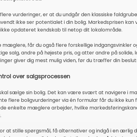
 flere vurderinger, er at du undgår den klassiske faldgru
vendt ikke ser potentialet i din bolig. Markedsprisen kan 
kke opdateret kendskab til netop dit lokalområde.
re mæglere, får du også flere forskellige indgangsvinkler o
ge salg, andre på højeste pris, og atter andre på solide, 
nger giver dig mest mulig viden, før du træffer din beslut
ntrol over salgsprocessen
kal sælge sin bolig. Det kan være svært at navigere i mæg
te flere boligvurderinger via én formular får du ikke kun f
 de enkelte mæglere arbejder, hvilke markedsføringskana
.
r at stille spørgsmål, få alternativer og indgå i en ærlig 