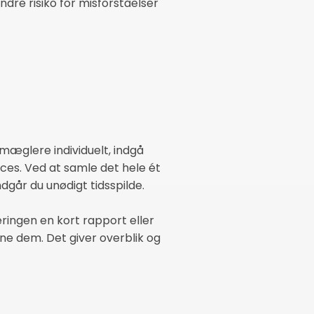
dre risiko for misforståelser
 mæglere individuelt, indgå
oces. Ved at samle det hele ét
dgår du unødigt tidsspilde.
eringen en kort rapport eller
ne dem. Det giver overblik og