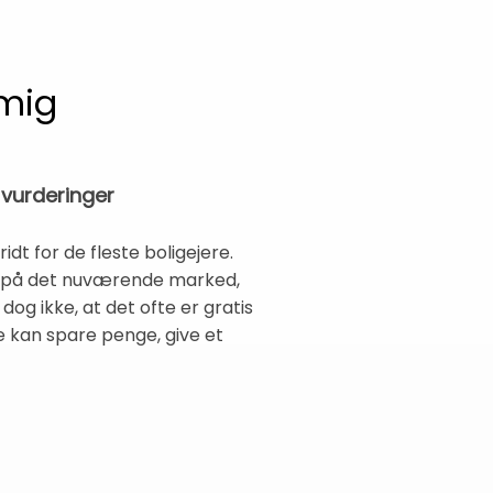
 mig
 vurderinger
idt for de fleste boligejere.
or på det nuværende marked,
og ikke, at det ofte er gratis
e kan spare penge, give et