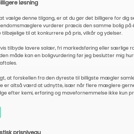
lligere løsning
vælge denne tilgang, er at du gør det billigere for dig sel
 ejendomsmæglere vurderer præcis den samme bolig på én
lbøjelige til at konkurrere på pris, vilkår og ydelser.
tilbyde lavere salær, fri markedsføring eller særlige raba
På den måde kan en boligvurdering før jeg beslutter mig hurt
aftales.
gt, at forskellen fra den dyreste til billigste mægler sam
 er altså værd at udnytte, især når flere mæglere gerne 
ge efter kemi, erfaring og mavefornemmelse ikke kun pri
stisk prisniveau