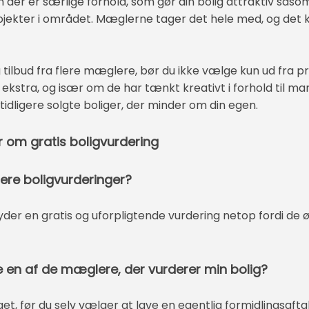
der er særlige forhold, som gør din bolig attraktiv såso
jekter i området. Mæglerne tager det hele med, og det 
 tilbud fra flere mæglere, bør du ikke vælge kun ud fra pri
ekstra, og især om de har tænkt kreativt i forhold til ma
idligere solgte boliger, der minder om din egen.
 om gratis boligvurdering
 flere boligvurderinger?
byder en gratis og uforpligtende vurdering netop fordi de
lge en af de mæglere, der vurderer min bolig?
noget, før du selv vælger at lave en egentlig formidlingsafta