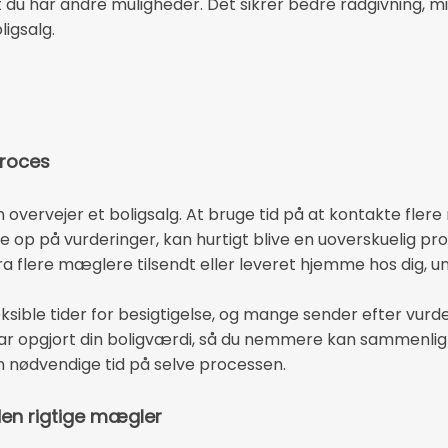
 du har andre muligheder. Det sikrer bedre rådgivning, min
ligsalg.
roces
overvejer et boligsalg. At bruge tid på at kontakte flere
e op på vurderinger, kan hurtigt blive en uoverskuelig pr
fra flere mæglere tilsendt eller leveret hjemme hos dig, un
ksible tider for besigtigelse, og mange sender efter vurd
har opgjort din boligværdi, så du nemmere kan sammenlig
en nødvendige tid på selve processen.
den rigtige mægler