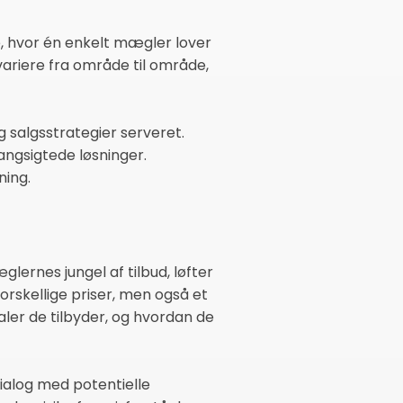
be, hvor én enkelt mægler lover
variere fra område til område,
g salgsstrategier serveret.
langsigtede løsninger.
ning.
lernes jungel af tilbud, løfter
orskellige priser, men også et
ler de tilbyder, og hvordan de
dialog med potentielle