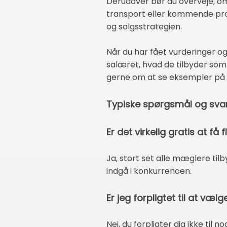
Derudover bør du overveje, om 
transport eller kommende pro
og salgsstrategien.
Når du har fået vurderinger og
salæret, hvad de tilbyder som 
gerne om at se eksempler på t
Typiske spørgsmål og svar
Er det virkelig gratis at få
Ja, stort set alle mæglere til
indgå i konkurrencen.
Er jeg forpligtet til at væ
Nej, du forpligter dig ikke til 