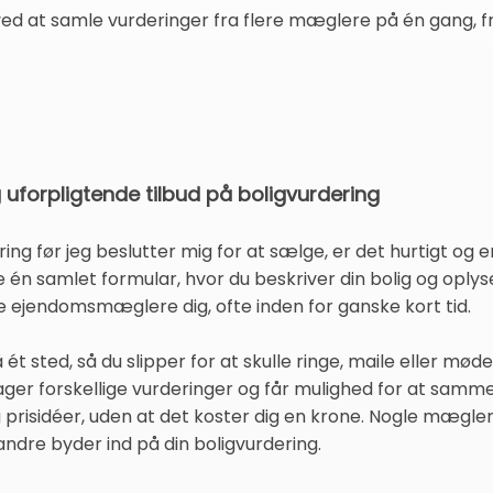
ed at samle vurderinger fra flere mæglere på én gang, fr
g uforpligtende tilbud på boligvurdering
g før jeg beslutter mig for at sælge, er det hurtigt og en
 én samlet formular, hvor du beskriver din bolig og oplys
e ejendomsmæglere dig, ofte inden for ganske kort tid.
t sted, så du slipper for at skulle ringe, maile eller m
ager forskellige vurderinger og får mulighed for at sam
 og prisidéer, uden at det koster dig en krone. Nogle mægl
 andre byder ind på din boligvurdering.