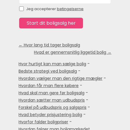
Jeg accepterer
betingelserne
← Hvor lang tid tager boligsalg
Hvad er gennemsnitlig liggetid bolig →
-
Hvor hurtigt kan man sælge bolig
-
Bedste strategi ved boligsalg
-
Hvordan vælger man den rigtige mægler
-
Hvordan får man flere købere
-
Hvad skal man gøre før boligsalg
-
Hvordan sætter man udbudspris
-
Forskel på udbudspris og salgspris
-
Hvad betyder prisjustering bolig
-
Hvorfor falder boligpriser
Hvordan følger man boligmarkedet