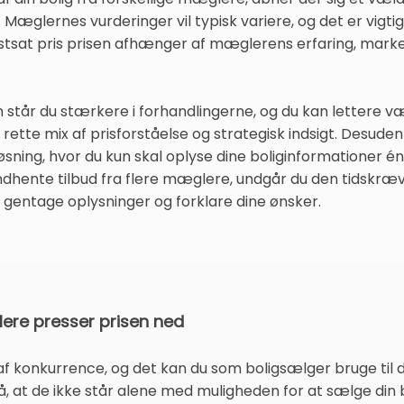
i. Mæglernes vurderinger vil typisk variere, og det er vigti
fastsat pris prisen afhænger af mæglerens erfaring, marke
n står du stærkere i forhandlingerne, og du kan lettere 
ette mix af prisforståelse og strategisk indsigt. Desude
sning, hvor du kun skal oplyse dine boliginformationer é
 indhente tilbud fra flere mæglere, undgår du den tidsk
gentage oplysninger og forklare dine ønsker.
re presser prisen ned
konkurrence, og det kan du som boligsælger bruge til di
at de ikke står alene med muligheden for at sælge din bo