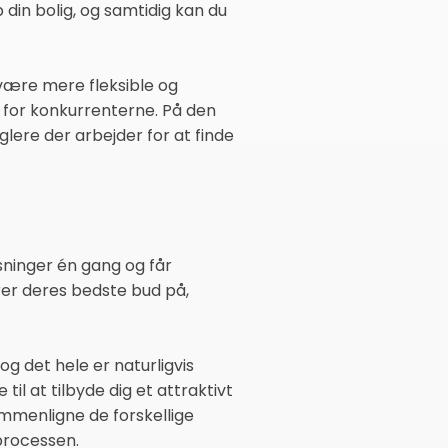
din bolig, og samtidig kan du
 være mere fleksible og
 for konkurrenterne. På den
ere der arbejder for at finde
sninger én gang og får
er deres bedste bud på,
g det hele er naturligvis
il at tilbyde dig et attraktivt
ammenligne de forskellige
 processen.