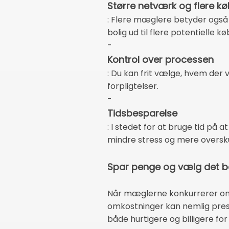
Større netværk og flere k
: Flere mæglere betyder også 
bolig ud til flere potentielle 
-
Kontrol over processen
: Du kan frit vælge, hvem der
forpligtelser.
-
Tidsbesparelse
: I stedet for at bruge tid på
mindre stress og mere overskud 
Spar penge og vælg det be
Når mæglerne konkurrerer om at
omkostninger kan nemlig press
både hurtigere og billigere f