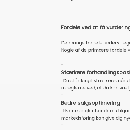
Fordele ved at få vurderin
De mange fordele understreger
Nogle af de primære fordele ve
-
Stærkere forhandlingsposi
: Du står langt stærkere, når 
mæglerne ved, at du kan vælg
-
Bedre salgsoptimering
: Hver mægler har deres tilgan
markedsføring kan give dig ny
-