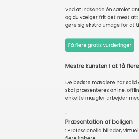
Ved at indsende én samlet an
og du vælger frit det mest att
gøre sig ekstra umage for at t
Mestre kunsten i at få fl
De bedste mæglere har solid er
skal præsenteres online, offli
enkelte mægler arbejder med
-
Præsentation af boligen
: Professionelle billeder, vir
flere købere.