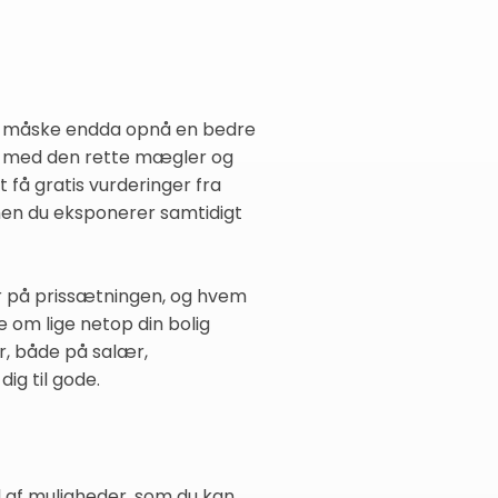
, og måske endda opnå en bedre
de med den rette mægler og
få gratis vurderinger fra
men du eksponerer samtidigt
iver på prissætningen, og hvem
 om lige netop din bolig
år, både på salær,
g til gode.
ld af muligheder, som du kan