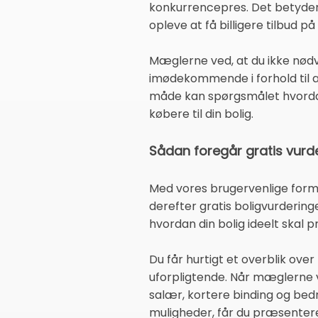
konkurrencepres. Det betyder,
opleve at få billigere tilbud 
Mæglerne ved, at du ikke nødv
imødekommende i forhold til a
måde kan spørgsmålet hvordan
købere til din bolig.
Sådan foregår gratis vurd
Med vores brugervenlige formu
derefter gratis boligvurderi
hvordan din bolig ideelt skal 
Du får hurtigt et overblik ove
uforpligtende. Når mæglerne ved
salær, kortere binding og bedr
muligheder, får du præsenteret