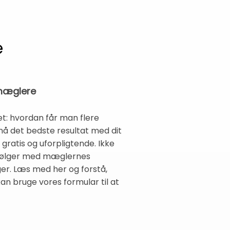
e
smæglere
let: hvordan får man flere
pnå det bedste resultat med dit
 gratis og uforpligtende. Ikke
er følger med mæglernes
er. Læs med her og forstå,
kan bruge vores formular til at