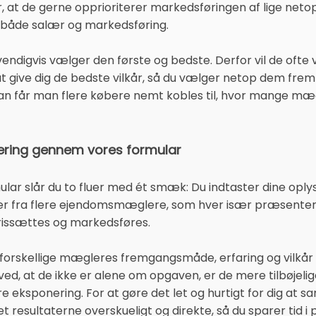
 at de gerne opprioriterer markedsføringen af lige netop 
på både salær og markedsføring.
endigvis vælger den første og bedste. Derfor vil de ofte
t give dig de bedste vilkår, så du vælger netop dem frem
 får man flere købere nemt kobles til, hvor mange mægl
ering gennem vores formular
lar slår du to fluer med ét smæk: Du indtaster dine oply
nger fra flere ejendomsmæglere, som hver især præsenter
prissættes og markedsføres.
r forskellige mægleres fremgangsmåde, erfaring og vilkår o
, at de ikke er alene om opgaven, er de mere tilbøjelige t
e eksponering. For at gøre det let og hurtigt for dig at s
 resultaterne overskueligt og direkte, så du sparer tid i