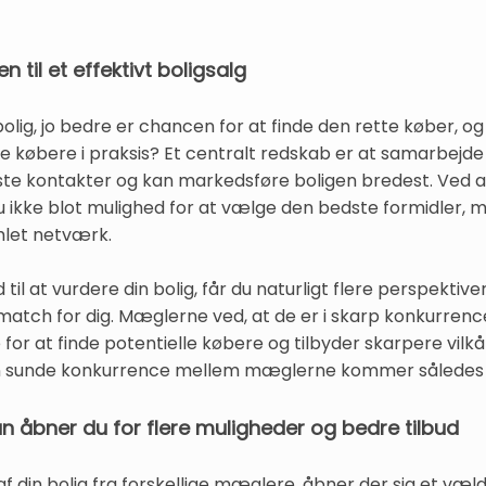
n til et effektivt boligsalg
 bolig, jo bedre er chancen for at finde den rette køber
re købere i praksis? Et centralt redskab er at samarbej
te kontakter og kan markedsføre boligen bredest. Ved at 
 ikke blot mulighed for at vælge den bedste formidler, 
amlet netværk.
 til at vurdere din bolig, får du naturligt flere perspekt
atch for dig. Mæglerne ved, at de er i skarp konkurrence
for at finde potentielle købere og tilbyder skarpere vilk
n sunde konkurrence mellem mæglerne kommer således di
n åbner du for flere muligheder og bedre tilbud
 af din bolig fra forskellige mæglere, åbner der sig et væ