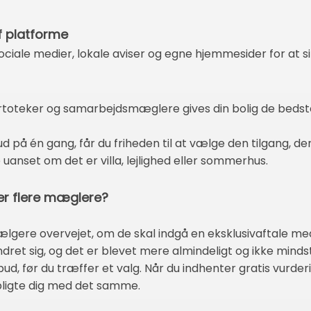
f platforme
ociale medier, lokale aviser og egne hjemmesider for at si
kartoteker og samarbejdsmæglere gives din bolig de beds
d på én gang, får du friheden til at vælge den tilgang, der
 uanset om det er villa, lejlighed eller sommerhus.
ler flere mæglere?
ælgere overvejet, om de skal indgå en eksklusivaftale m
ndret sig, og det er blevet mere almindeligt og ikke mindst
ud, før du træffer et valg. Når du indhenter gratis vurd
rpligte dig med det samme.