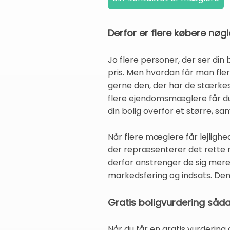
Derfor er flere købere nøgle
Jo flere personer, der ser din
pris. Men hvordan får man fle
gerne den, der har de stærkes
flere ejendomsmæglere får du
din bolig overfor et større, s
Når flere mæglere får lejlighed
der repræsenterer det rette m
derfor anstrenger de sig mere 
markedsføring og indsats. De
Gratis boligvurdering såda
Når du får en gratis vurdering