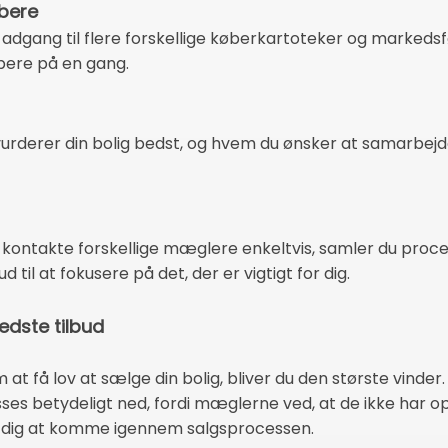
øbere
adgang til flere forskellige køberkartoteker og markeds
købere på en gang.
 vurderer din bolig bedst, og hvem du ønsker at samarbejd
 at kontakte forskellige mæglere enkeltvis, samler du proc
til at fokusere på det, der er vigtigt for dig.
dste tilbud
 få lov at sælge din bolig, bliver du den største vinder.
es betydeligt ned, fordi mæglerne ved, at de ikke har opg
or dig at komme igennem salgsprocessen.