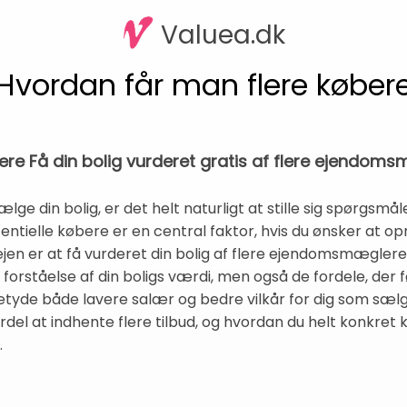
Valuea.dk
Hvordan får man flere køber
ere Få din bolig vurderet gratis af flere ejendom
sælge din bolig, er det helt naturligt at stille sig spørgsmå
entielle købere er en central faktor, hvis du ønsker at o
 vejen er at få vurderet din bolig af flere ejendomsmæglere
e forståelse af din boligs værdi, men også de fordele, d
tyde både lavere salær og bedre vilkår for dig som sælg
rdel at indhente flere tilbud, og hvordan du helt konkret 
.