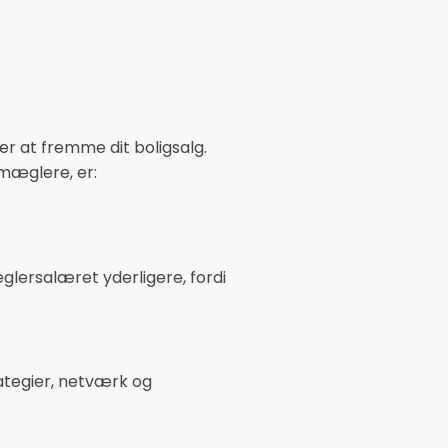
r at fremme dit boligsalg.
 mæglere, er:
glersalæret yderligere, fordi
rategier, netværk og