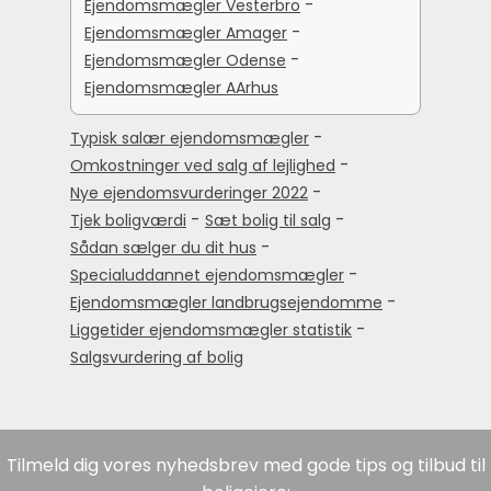
-
Ejendomsmægler Vesterbro
-
Ejendomsmægler Amager
-
Ejendomsmægler Odense
Ejendomsmægler AArhus
-
Typisk salær ejendomsmægler
-
Omkostninger ved salg af lejlighed
-
Nye ejendomsvurderinger 2022
-
-
Tjek boligværdi
Sæt bolig til salg
-
Sådan sælger du dit hus
-
Specialuddannet ejendomsmægler
-
Ejendomsmægler landbrugsejendomme
-
Liggetider ejendomsmægler statistik
Salgsvurdering af bolig
Tilmeld dig vores nyhedsbrev med gode tips og tilbud til