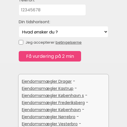
Din tidshorisont:
Jeg accepterer
betingelserne
-
Ejendomsmægler Dragør
-
Ejendomsmægler Kastrup
-
Ejendomsmægler København s
-
Ejendomsmægler Frederiksberg
-
Ejendomsmægler København
-
Ejendomsmægler Nørrebro
-
Ejendomsmægler Vesterbro