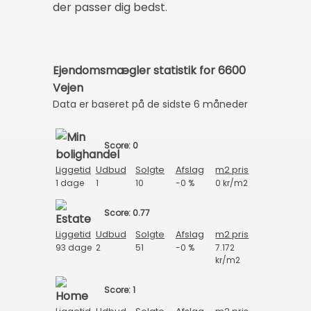
der passer dig bedst.
Ejendomsmægler statistik for 6600
Vejen
Data er baseret på de sidste 6 måneder
Score: 0
Liggetid
Udbud
Solgte
Afslag
m2 pris
1 dage
1
10
-0 %
0 kr/m2
Score: 0.77
Liggetid
Udbud
Solgte
Afslag
m2 pris
93 dage
2
51
-0 %
7.172
kr/m2
Score: 1