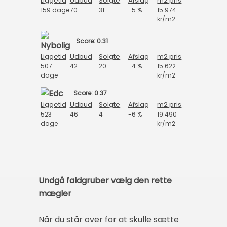
Liggetid
Udbud
Solgte
Afslag
m2 pris
159 dage
70
31
-5 %
15.974
kr/m2
Score: 0.31
Liggetid
Udbud
Solgte
Afslag
m2 pris
507
42
20
-4 %
15.622
dage
kr/m2
Score: 0.37
Liggetid
Udbud
Solgte
Afslag
m2 pris
523
46
4
-6 %
19.490
dage
kr/m2
Undgå faldgruber vælg den rette
mægler
Når du står over for at skulle sætte