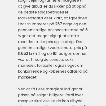
salg i Vejen og får flere mæglere til
at give tilbud, er du sikker på at opnå
de bedste salgsbetingelser.
Markedsdata viser klart, at liggetiden
i postnummeret på
257
dage og den
gennemsnitlige prisnedsættelse på
3
% gør det meget vigtigt at starte
med den rette pris og strategi. Den
gennemsnitlige kvadratmeterpris på
11.652
kr/m2 og de
161
boliger, der har
været til salg de seneste seks
måneder, fortæller også noget om
konkurrence og købernes adfærd på
markedet.
Ved at få flere mæglere ind, gør du
prisen på salget billigere, fordi hver
mægler skal vise, at de kan tilbyde