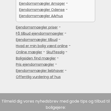
-
Ejendomsmægler Amager
-
Ejendomsmægler Odense
Ejendomsmægler AArhus
-
Ejendomsmaegler priser
-
Få tilbud ejendomsmaegler
-
Ejendomsmægler tilbud
-
Hvad er min bolig værd online
-
-
Online mægler
Skuffesalg
-
Boligsiden find mægler
-
Pris ejendomsmægler
-
Ejendomsmægler liebhaver
Offentlig vurdering af hus
Tilmeld dig vores nyhedsbrev med gode tips og tilbud til
boligejere: