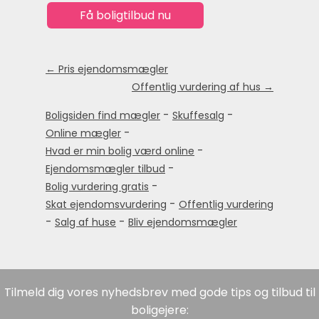
← Pris ejendomsmægler
Offentlig vurdering af hus →
-
-
Boligsiden find mægler
Skuffesalg
-
Online mægler
-
Hvad er min bolig værd online
-
Ejendomsmægler tilbud
-
Bolig vurdering gratis
-
Skat ejendomsvurdering
Offentlig vurdering
-
-
Salg af huse
Bliv ejendomsmægler
Tilmeld dig vores nyhedsbrev med gode tips og tilbud til
boligejere: