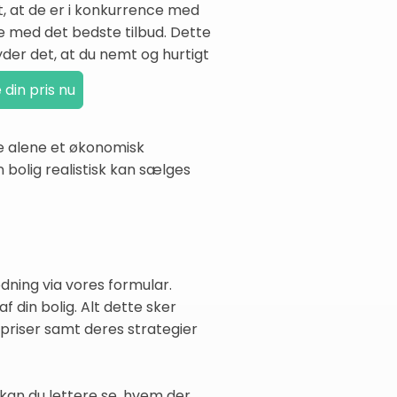
, at de er i konkurrence med
e med det bedste tilbud. Dette
der det, at du nemt og hurtigt
kke alene et økonomisk
in bolig realistisk kan sælges
odning via vores formular.
f din bolig. Alt dette sker
 priser samt deres strategier
kan du lettere se, hvem der