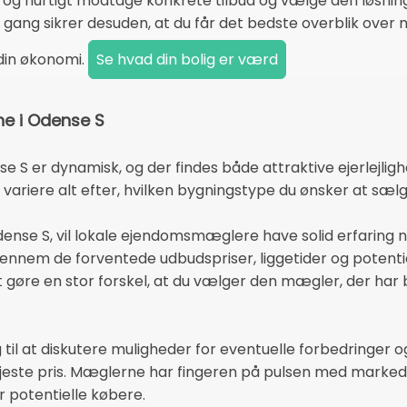
g hurtigt modtage konkrete tilbud og vælge den løsning, 
 én gang sikrer desuden, at du får det bedste overblik ov
 din økonomi.
e i Odense S
e S er dynamisk, og der findes både attraktive ejerlejlighe
 variere alt efter, hvilken bygningstype du ønsker at sælg
 Odense S, vil lokale ejendomsmæglere have solid erfaring 
gennem de forventede udbudspriser, liggetider og potentie
t gøre en stor forskel, at du vælger den mægler, der har
 til at diskutere muligheder for eventuelle forbedringer o
øjeste pris. Mæglerne har fingeren på pulsen med marked
 potentielle købere.