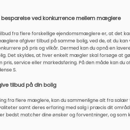
r besparelse ved konkurrence mellem mæglere
ilbud fra flere forskellige ejendomsmæglere er, at det kan 
e mæglere afgiver tilbud på samme bolig, ved de, at du kan
t konkurrere på pris og vilkår. Dermed kan du opnå en lave
ig. Det skyldes, at hver enkelt mægler skal forsøge at gø
ris, service eller markedsføring. På den måde kan du o
dense S.
ive tilbud på din bolig
ing fra flere mæglere, kan du sammenligne alt fra salær t
valiteter samt deres erfaring med salg i præcis dit områ
 der bedst matcher dine ønsker og forventninger, og som