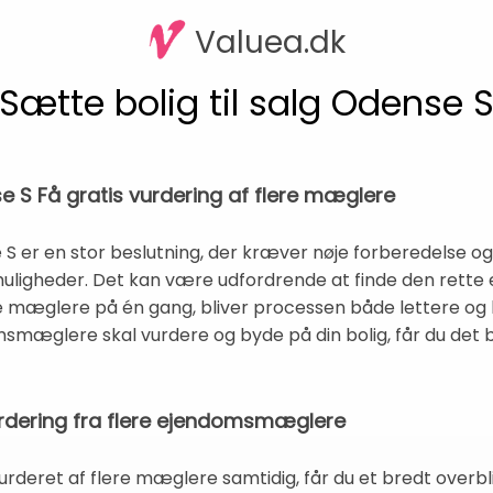
Valuea.dk
Sætte bolig til salg Odense 
se S Få gratis vurdering af flere mæglere
se S er en stor beslutning, der kræver nøje forberedelse o
uligheder. Det kan være udfordrende at finde den rett
ere mæglere på én gang, bliver processen både lettere og b
msmæglere skal vurdere og byde på din bolig, får du det
vurdering fra flere ejendomsmæglere
vurderet af flere mæglere samtidig, får du et bredt overb