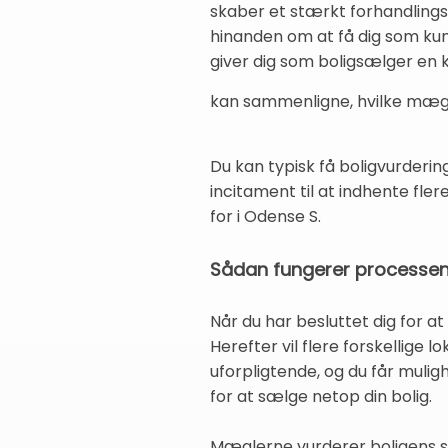
skaber et stærkt forhandling
hinanden om at få dig som kun
giver dig som boligsælger en 
kan sammenligne, hvilke mægle
Du kan typisk få boligvurderin
incitament til at indhente flere
for i Odense S.
Sådan fungerer processen, 
Når du har besluttet dig for at
Herefter vil flere forskellige 
uforpligtende, og du får mulig
for at sælge netop din bolig.
Mæglerne vurderer boligens st