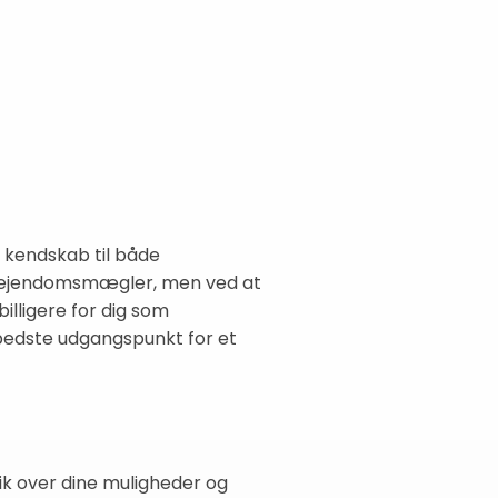
S
g kendskab til både
e ejendomsmægler, men ved at
illigere for dig som
 bedste udgangspunkt for et
lik over dine muligheder og