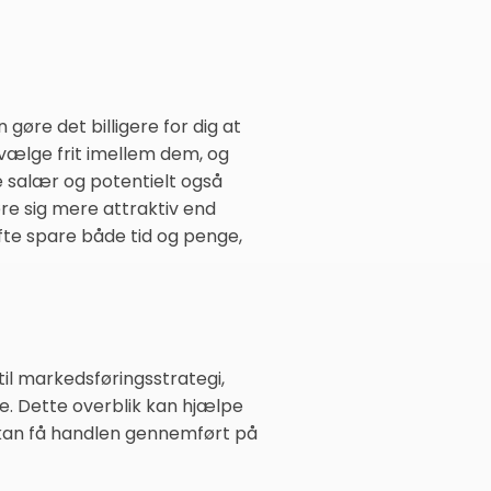
gøre det billigere for dig at
 vælge frit imellem dem, og
re salær og potentielt også
re sig mere attraktiv end
fte spare både tid og penge,
il markedsføringsstrategi,
de. Dette overblik kan hjælpe
 kan få handlen gennemført på