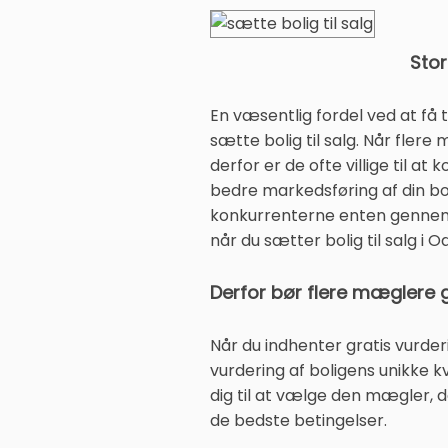
Sto
En væsentlig fordel ved at få t
sætte bolig til salg. Når fler
derfor er de ofte villige til a
bedre markedsføring af din bol
konkurrenterne enten gennem p
når du sætter bolig til salg i O
Derfor bør flere mæglere g
Når du indhenter gratis vurder
vurdering af boligens unikke k
dig til at vælge den mægler,
de bedste betingelser.