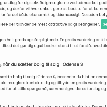
sgrundlag for dig selv. Boligmæglerne ved udmærket godt
de, og derfor vil hver enkelt gøre sit bedste for at komm
klar fordel både økonomisk og tidsmæssigt. Desuden bety
re der tilbyder de mest attraktive salgsbetingelser.
gen helt gratis og uforpligtende. En gratis vurdering er i
 tilbud det gør dig også bedre i stand til at forstå, hvad d
når du sætter bolig til salg i Odense S
 sætte bolig til salg i Odense S, indsender du blot en anm
lokale mæglere kontakte dig og tilbyde en gratis vurdering a
hed for at stille spørgsmål, sammenligne deres forslag og
and, beliggenhed, størrelse og unikke kvaliteter. Derved 