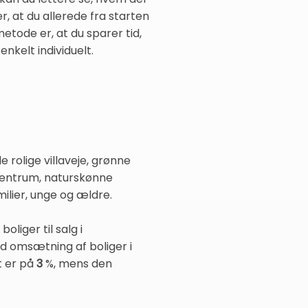
r, at du allerede fra starten
etode er, at du sparer tid,
enkelt individuelt.
rolige villaveje, grønne
centrum, naturskønne
milier, unge og ældre.
boliger til salg i
d omsætning af boliger i
t er på
3
%, mens den