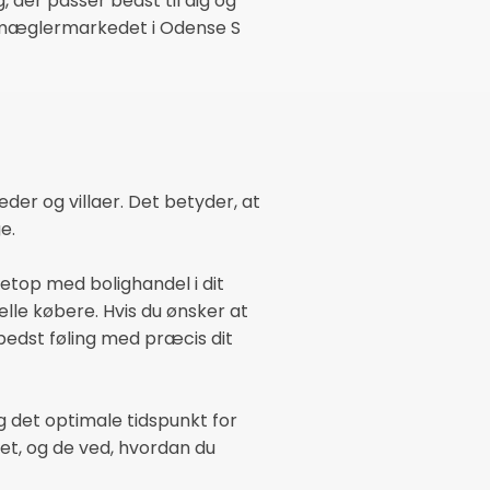
der passer bedst til dig og
er mæglermarkedet i Odense S
der og villaer. Det betyder, at
e.
netop med bolighandel i dit
lle købere. Hvis du ønsker at
 bedst føling med præcis dit
g det optimale tidspunkt for
et, og de ved, hvordan du