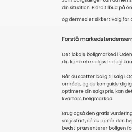
Som boligsælger kan du nemt o
din situation. Flere tilbud på
og dermed et sikkert valg for
Forstå markedstendensern
Det lokale boligmarked i Odens
din konkrete salgsstrategi kan
Når du sætter bolig til salg i
område, og de kan guide dig i
optimere din salgspris, kan de
kvarters boligmarked.
Brug også den gratis vurdering
salgsstart, så du opnår den h
bedst præsenterer boligen for