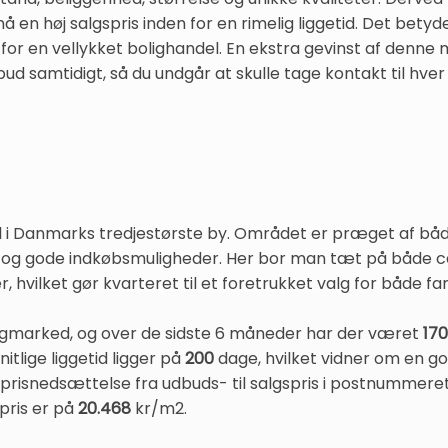
 en høj salgspris inden for en rimelig liggetid. Det betyde
r en vellykket bolighandel. En ekstra gevinst af denne m
bud samtidigt, så du undgår at skulle tage kontakt til hver 
l i Danmarks tredjestørste by. Området er præget af både 
 og gode indkøbsmuligheder. Her bor man tæt på både 
r, hvilket gør kvarteret til et foretrukket valg for både fa
oligmarked, og over de sidste 6 måneder har der været
170
lige liggetid ligger på
200
dage, hvilket vidner om en go
prisnedsættelse fra udbuds- til salgspris i postnummere
pris er på
20.468
kr/m2.