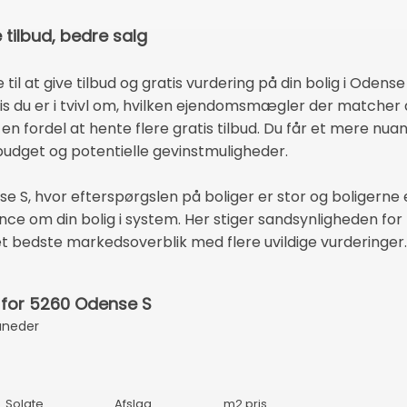
 tilbud, bedre salg
 til at give tilbud og gratis vurdering på din bolig i Oden
Hvis du er i tvivl om, hvilken ejendomsmægler der matcher
id en fordel at hente flere gratis tilbud. Du får et mere n
dget og potentielle gevinstmuligheder.
 S, hvor efterspørgslen på boliger er stor og boligerne 
e om din bolig i system. Her stiger sandsynligheden for 
 det bedste markedsoverblik med flere uvildige vurderinger.
 for 5260 Odense S
åneder
Solgte
Afslag
m2 pris