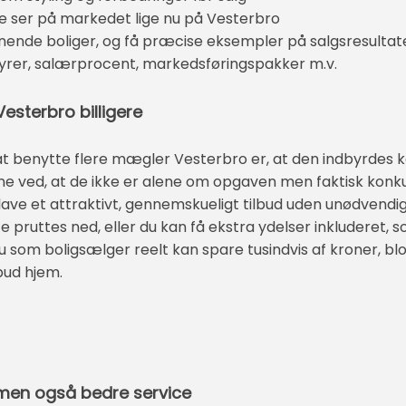
 ser på markedet lige nu på Vesterbro
nende boliger, og få præcise eksempler på salgsresultat
ebyrer, salærprocent, markedsføringspakker m.v.
esterbro billigere
 at benytte flere mægler Vesterbro er, at den indbyrdes
 ved, at de ikke er alene om opgaven men faktisk konkur
at lave et attraktivt, gennemskueligt tilbud uden unødvendi
ruttes ned, eller du kan få ekstra ydelser inkluderet, 
u som boligsælger reelt kan spare tusindvis af kroner, bl
lbud hjem.
s men også bedre service