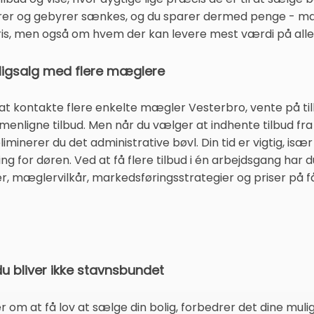
rer og gebyrer sænkes, og du sparer dermed penge - mæ
ris, men også om hvem der kan levere mest værdi på all
ligsalg med flere mæglere
 at kontakte flere enkelte mægler Vesterbro, vente på t
enligne tilbud. Men når du vælger at indhente tilbud fr
inerer du det administrative bøvl. Din tid er vigtig, især 
ng for døren. Ved at få flere tilbud i én arbejdsgang har d
 mæglervilkår, markedsføringsstrategier og priser på få
u bliver ikke stavnsbundet
 om at få lov at sælge din bolig, forbedrer det dine muli