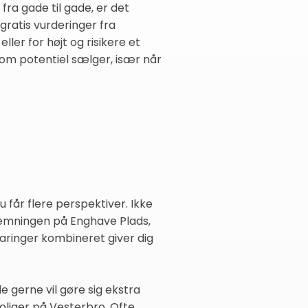
fra gade til gade, er det
gratis vurderinger fra
ler for højt og risikere et
 som potentiel sælger, især når
 får flere perspektiver. Ikke
temningen på Enghave Plads,
aringer kombineret giver dig
gerne vil gøre sig ekstra
boliger på Vesterbro. Ofte