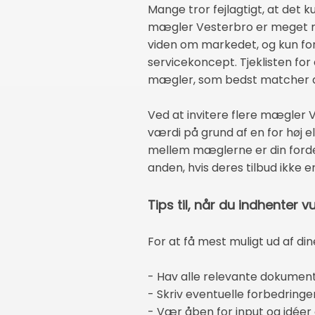
Mange tror fejlagtigt, at det 
mægler Vesterbro er meget m
viden om markedet, og kun for
servicekoncept. Tjeklisten for 
mægler, som bedst matcher din
Ved at invitere flere mægler Ve
værdi på grund af en for høj e
mellem mæglerne er din forde
anden, hvis deres tilbud ikke 
Tips til, når du indhenter v
For at få mest muligt ud af di
- Hav alle relevante dokumen
- Skriv eventuelle forbedring
- Vær åben for input og idéer 