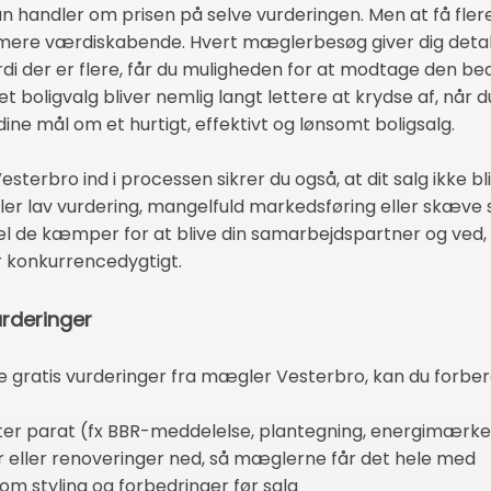
kun handler om prisen på selve vurderingen. Men at få flere
ere værdiskabende. Hvert mæglerbesøg giver dig detalj
di der er flere, får du muligheden for at modtage den bed
et boligvalg bliver nemlig langt lettere at krydse af, når
e mål om et hurtigt, effektivt og lønsomt boligsalg.
sterbro ind i processen sikrer du også, at dit salg ikke bli
ller lav vurdering, mangelfuld markedsføring eller skæve
l de kæmper for at blive din samarbejdspartner og ved,
er konkurrencedygtigt.
urderinger
ne gratis vurderinger fra mægler Vesterbro, kan du forbe
ter parat (fx BBR-meddelelse, plantegning, energimærke
er eller renoveringer ned, så mæglerne får det hele med
om styling og forbedringer før salg