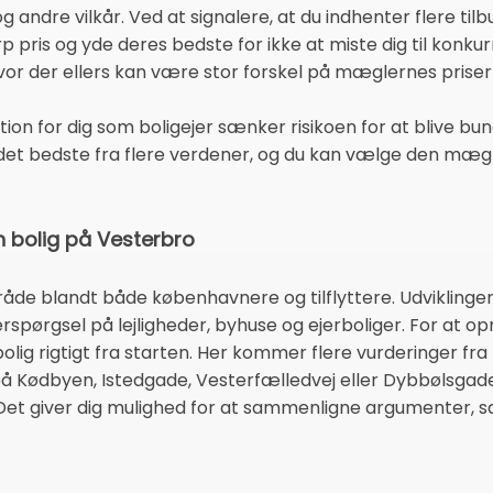
 andre vilkår. Ved at signalere, at du indhenter flere ti
rp pris og yde deres bedste for ikke at miste dig til konk
vor der ellers kan være stor forskel på mæglernes priser
tion for dig som boligejer sænker risikoen for at blive bunde
 det bedste fra flere verdener, og du kan vælge den mæg
n bolig på Vesterbro
åde blandt både københavnere og tilflyttere. Udvikling
erspørgsel på lejligheder, byhuse og ejerboliger. For at op
bolig rigtigt fra starten. Her kommer flere vurderinger fr
 Kødbyen, Istedgade, Vesterfælledvej eller Dybbølsgade,
 Det giver dig mulighed for at sammenligne argumenter, sa