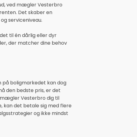
lbud, ved mægler Vesterbro
urrenten. Det skaber en
 og serviceniveau.
t til én dårlig eller dyr
ler, der matcher dine behov
en på boligmarkedet kan dog
nå den bedste pris, er det
a mægler Vesterbro dig til
 kan det betale sig med flere
lgsstrategier og ikke mindst