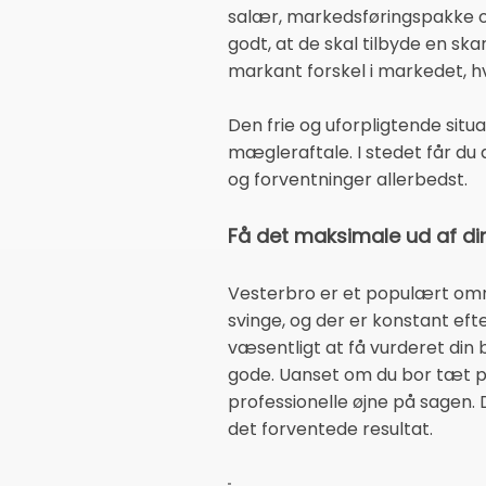
salær, markedsføringspakke og
godt, at de skal tilbyde en ska
markant forskel i markedet, h
Den frie og uforpligtende situa
mægleraftale. I stedet får du
og forventninger allerbedst.
Få det maksimale ud af di
Vesterbro er et populært omr
svinge, og der er konstant eft
væsentligt at få vurderet din 
gode. Uanset om du bor tæt på
professionelle øjne på sagen.
det forventede resultat.