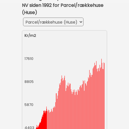
NV siden 1992 for Parcel/rækkehuse
(Huse)
Kr/m2
17610
8805
5870
4403