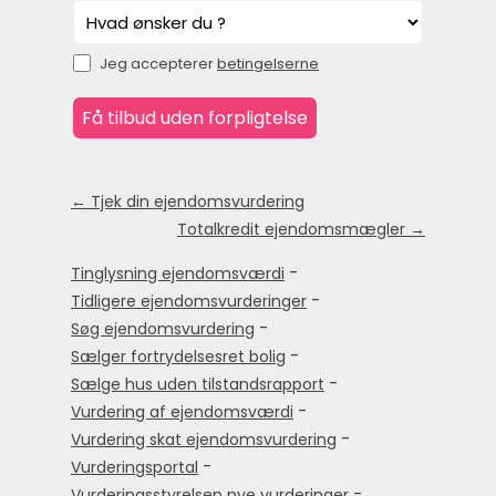
Jeg accepterer
betingelserne
← Tjek din ejendomsvurdering
Totalkredit ejendomsmægler →
-
Tinglysning ejendomsværdi
-
Tidligere ejendomsvurderinger
-
Søg ejendomsvurdering
-
Sælger fortrydelsesret bolig
-
Sælge hus uden tilstandsrapport
-
Vurdering af ejendomsværdi
-
Vurdering skat ejendomsvurdering
-
Vurderingsportal
-
Vurderingsstyrelsen nye vurderinger