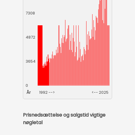
7308
4872
3654
0
År
1992 -->
<-- 2025
Prisnedsættelse og salgstid vigtige
nøgletal