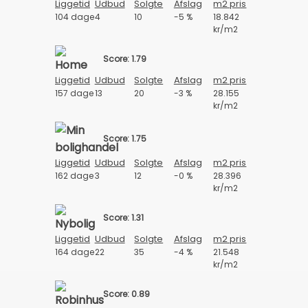
Liggetid
Udbud
Solgte
Afslag
m2 pris
104 dage
4
10
-5 %
18.842
kr/m2
Score: 1.79
Liggetid
Udbud
Solgte
Afslag
m2 pris
157 dage
13
20
-3 %
28.155
kr/m2
Score: 1.75
Liggetid
Udbud
Solgte
Afslag
m2 pris
162 dage
3
12
-0 %
28.396
kr/m2
Score: 1.31
Liggetid
Udbud
Solgte
Afslag
m2 pris
164 dage
22
35
-4 %
21.548
kr/m2
Score: 0.89