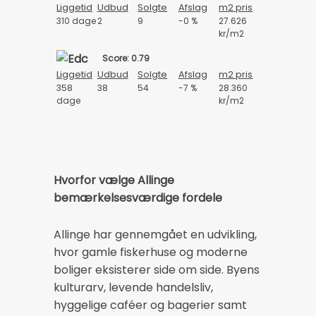
Liggetid
Udbud
Solgte
Afslag
m2 pris
310 dage
2
9
-0 %
27.626
kr/m2
Score: 0.79
Liggetid
Udbud
Solgte
Afslag
m2 pris
358
38
54
-7 %
28.360
dage
kr/m2
Hvorfor vælge Allinge
bemærkelsesværdige fordele
Allinge har gennemgået en udvikling,
hvor gamle fiskerhuse og moderne
boliger eksisterer side om side. Byens
kulturarv, levende handelsliv,
hyggelige caféer og bagerier samt