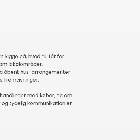
 kigge på, hvad du får for
n om lokalområdet,
 med åbent hus-arrangementer
le fremvisninger.
orhandlinger med køber, og om
ryk og tydelig kommunikation er