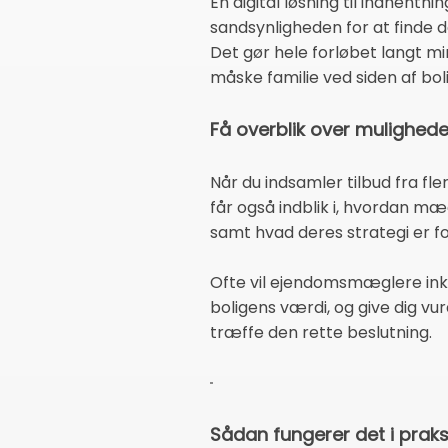
En digital løsning til indhentni
sandsynligheden for at finde d
Det gør hele forløbet langt m
måske familie ved siden af bol
Få overblik over mulighede
Når du indsamler tilbud fra fle
får også indblik i, hvordan m
samt hvad deres strategi er fo
Ofte vil ejendomsmæglere inkl
boligens værdi, og give dig vur
træffe den rette beslutning.
Sådan fungerer det i praks