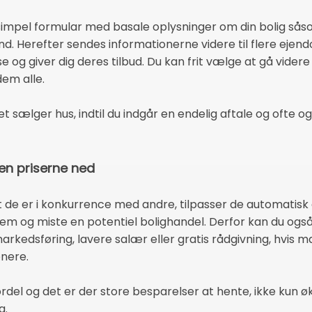
 simpel formular med basale oplysninger om din bolig sås
nd. Herefter sendes informationerne videre til flere ej
ise og giver dig deres tilbud. Du kan frit vælge at gå vid
dem alle.
et sælger hus, indtil du indgår en endelig aftale og ofte og
en priserne ned
e er i konkurrence med andre, tilpasser de automatisk d
gennem og miste en potentiel bolighandel. Derfor kan du o
arkedsføring, lavere salær eller gratis rådgivning, hvis 
nere.
ordel og det er der store besparelser at hente, ikke kun 
g.