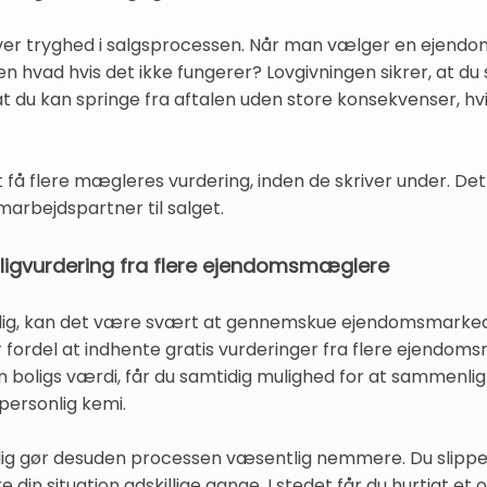
iver tryghed i salgsprocessen. Når man vælger en ejend
 Men hvad hvis det ikke fungerer? Lovgivningen sikrer, at 
at du kan springe fra aftalen uden store konsekvenser, hv
t få flere mægleres vurdering, inden de skriver under. De
arbejdspartner til salget.
boligvurdering fra flere ejendomsmæglere
bolig, kan det være svært at gennemskue ejendomsmarke
ar fordel at indhente gratis vurderinger fra flere ejend
din boligs værdi, får du samtidig mulighed for at sammenl
personlig kemi.
idig gør desuden processen væsentlig nemmere. Du slipper 
din situation adskillige gange. I stedet får du hurtigt et o