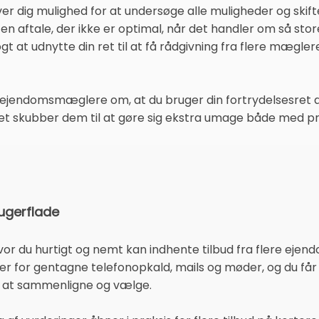
ver dig mulighed for at undersøge alle muligheder og ski
en aftale, der ikke er optimal, når det handler om så sto
logt at udnytte din ret til at få rådgivning fra flere mægle
 ejendomsmæglere om, at du bruger din fortrydelsesret ak
Det skubber dem til at gøre sig ekstra umage både med pris
ugerflade
vor du hurtigt og nemt kan indhente tilbud fra flere ej
per for gentagne telefonopkald, mails og møder, og du får
re at sammenligne og vælge.