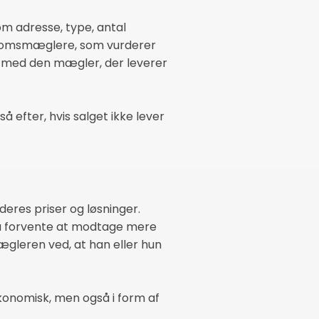
om adresse, type, antal
endomsmæglere, som vurderer
ere med den mægler, der leverer
så efter, hvis salget ikke lever
eres priser og løsninger.
gså forvente at modtage mere
mægleren ved, at han eller hun
økonomisk, men også i form af