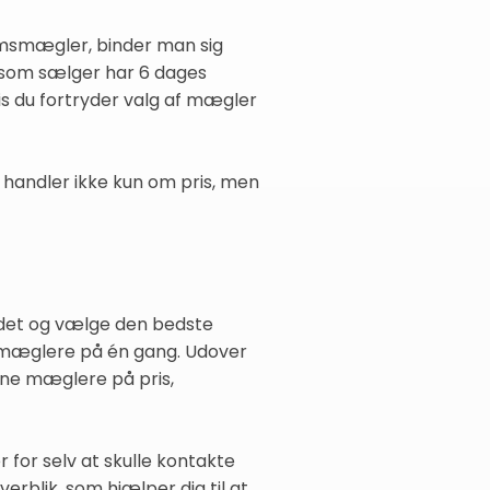
omsmægler, binder man sig
du som sælger har 6 dages
is du fortryder valg af mægler
t handler ikke kun om pris, men
det og vælge den bedste
omsmæglere på én gang. Udover
igne mæglere på pris,
for selv at skulle kontakte
verblik, som hjælper dig til at