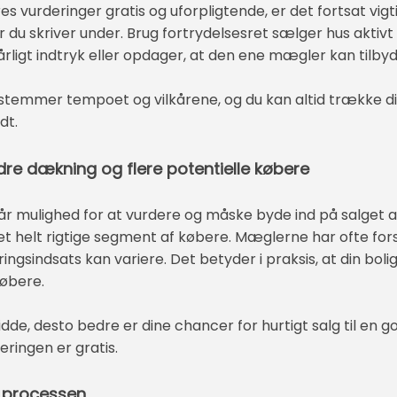
vurderinger gratis og uforpligtende, er det fortsat vigti
ør du skriver under. Brug fortrydelsesret sælger hus aktiv
dårligt indtryk eller opdager, at den ene mægler kan tilbyd
stemmer tempoet og vilkårene, og du kan altid trække dig
dt.
re dækning og flere potentielle købere
 mulighed for at vurdere og måske byde ind på salget af 
 helt rigtige segment af købere. Mæglerne har ofte for
sindsats kan variere. Det betyder i praksis, at din bolig 
købere.
de, desto bedre er dine chancer for hurtigt salg til en 
ringen er gratis.
e processen