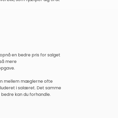
 opnå en bedre pris for salget
også mere
opgave.
ncen mellem mæglerne ofte
inkluderet i salæret. Det samme
o bedre kan du forhandle.