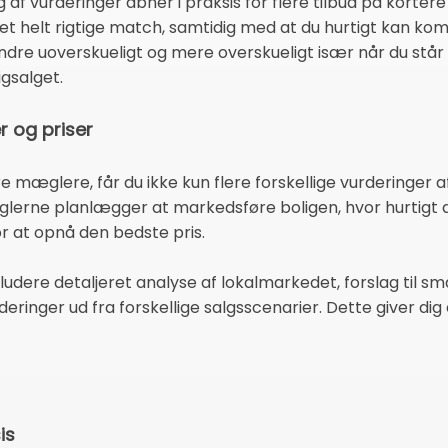
ng af vurderinger åbner i praksis for flere tilbud på kortere
et helt rigtige match, samtidig med at du hurtigt kan ko
indre uoverskueligt og mere overskueligt især når du stå
igsalget.
r og priser
re mæglere, får du ikke kun flere forskellige vurderinger a
æglerne planlægger at markedsføre boligen, hvor hurtigt
r at opnå den bedste pris.
udere detaljeret analyse af lokalmarkedet, forslag til sm
deringer ud fra forskellige salgsscenarier. Dette giver dig 
is