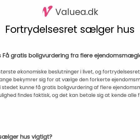
Valuea.dk
Fortrydelsesret sælger hus
s Få gratis boligvurdering fra flere ejendomsmægl
største økonomiske beslutninger i livet, og fortrydelsesre
Mange bekymrer sig for at vælge den forkerte ejendomsm
du i stedet kunne få gratis boligvurdering af flere ejen
ghed findes faktisk, og det kan betale sig at kende alle 
sælger hus vigtigt?