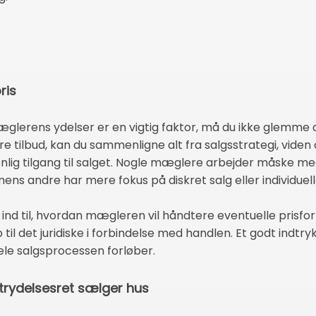
ris
erens ydelser er en vigtig faktor, må du ikke glemme at
e tilbud, kan du sammenligne alt fra salgsstrategi, vide
onlig tilgang til salget. Nogle mæglere arbejder måske
mens andre har mere fokus på diskret salg eller individuel
 ind til, hvordan mægleren vil håndtere eventuelle prisf
 til det juridiske i forbindelse med handlen. Et godt indt
ele salgsprocessen forløber.
trydelsesret sælger hus