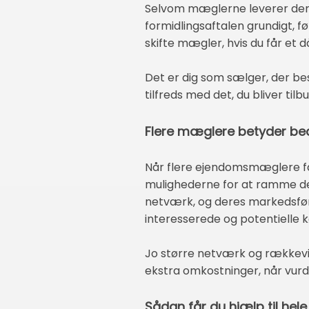
Selvom mæglerne leverer deres 
formidlingsaftalen grundigt, f
skifte mægler, hvis du får et 
Det er dig som sælger, der be
tilfreds med det, du bliver tilbu
Flere mæglere betyder bed
Når flere ejendomsmæglere får
mulighederne for at ramme det
netværk, og deres markedsføring
interesserede og potentielle 
Jo større netværk og rækkevid
ekstra omkostninger, når vurde
Sådan får du hjælp til hel