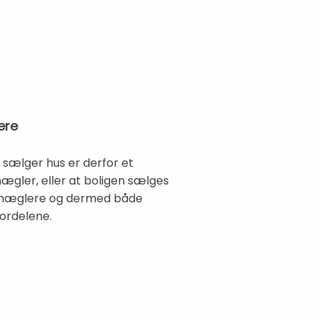
ere
t sælger hus er derfor et
ægler, eller at boligen sælges
domsmæglere og dermed både
fordelene.