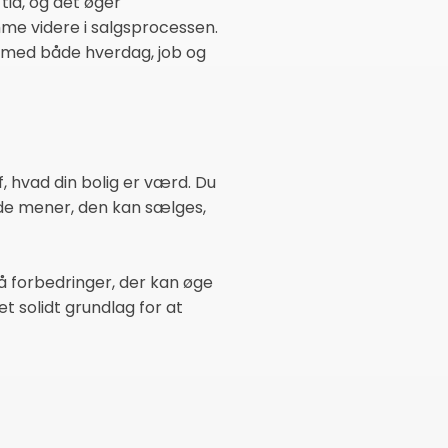
 tid, og det øger
mme videre i salgsprocessen.
r med både hverdag, job og
f, hvad din bolig er værd. Du
 de mener, den kan sælges,
å forbedringer, der kan øge
et solidt grundlag for at