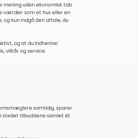
fte mening uden økonomisk tab.
re værdier som et hus eller en
re, og kun indgå den aftale, du
tivt, og at du indhenter
, vilkår og service.
endomsmæglere samtidig, sparer
 i stedet tilbuddene samlet ét