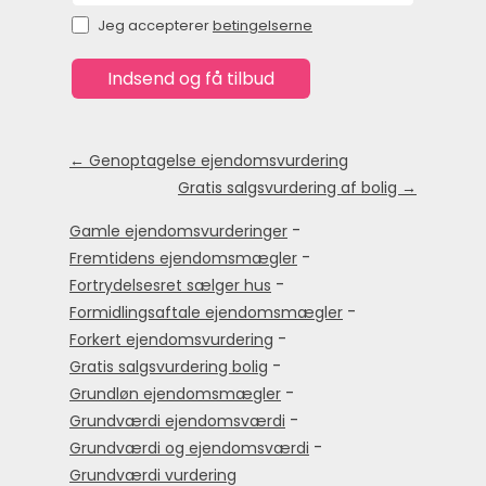
Jeg accepterer
betingelserne
← Genoptagelse ejendomsvurdering
Gratis salgsvurdering af bolig →
-
Gamle ejendomsvurderinger
-
Fremtidens ejendomsmægler
-
Fortrydelsesret sælger hus
-
Formidlingsaftale ejendomsmægler
-
Forkert ejendomsvurdering
-
Gratis salgsvurdering bolig
-
Grundløn ejendomsmægler
-
Grundværdi ejendomsværdi
-
Grundværdi og ejendomsværdi
Grundværdi vurdering