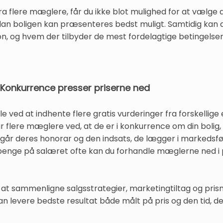
a flere mæglere, får du ikke blot mulighed for at vælge 
rdan boligen kan præsenteres bedst muligt. Samtidig kan 
tion, og hvem der tilbyder de mest fordelagtige betingelse
Konkurrence presser priserne ned
e ved at indhente flere gratis vurderinger fra forskelli
r flere mæglere ved, at de er i konkurrence om din bolig, 
ngår deres honorar og den indsats, de lægger i markedsfør
penge på salæret ofte kan du forhandle mæglerne ned i pr
 at sammenligne salgsstrategier, marketingtiltag og prisn
levere bedste resultat både målt på pris og den tid, det