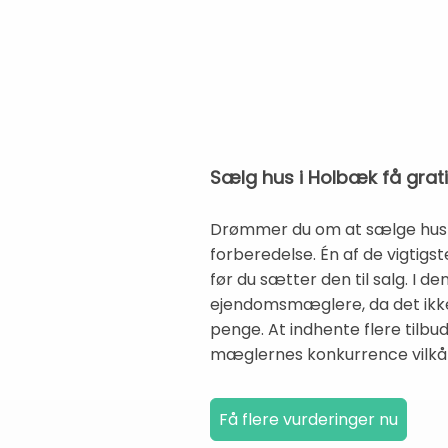
Sælg hus i Holbæk få grat
Drømmer du om at sælge hus i 
forberedelse. Én af de vigtigst
før du sætter den til salg. I de
ejendomsmæglere, da det ikke 
penge. At indhente flere tilbu
mæglernes konkurrence vilkå