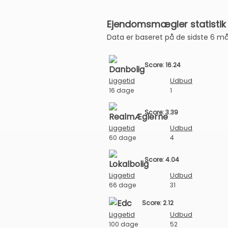
Ejendomsmægler statistik
Data er baseret på de sidste 6 m
Score: 16.24
Liggetid
Udbud
16 dage
1
Score: 3.39
Liggetid
Udbud
60 dage
4
Score: 4.04
Liggetid
Udbud
66 dage
31
Score: 2.12
Liggetid
Udbud
100 dage
52