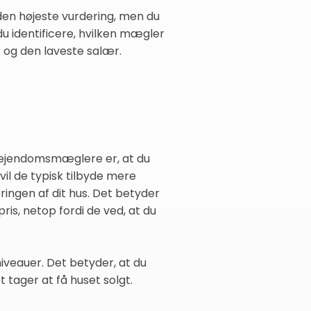
den højeste vurdering, men du
du identificere, hvilken mægler
r og den laveste salær.
ge ejendomsmæglere er, at du
vil de typisk tilbyde mere
ingen af dit hus. Det betyder
is, netop fordi de ved, at du
iveauer. Det betyder, at du
 tager at få huset solgt.