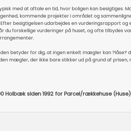
isk med at aftale en tid, hvor boligen kan besigtiges. 
eliggenhed, kommende projekter i området og sammenlig
. Efter besigtigelsen udarbejdes en vurderingsrapport og et
år du forskellige vurderinger på huset, og ofte tilbydes va
arrangementer.
den betyder for dig, at ingen enkelt mægler kan ?låse? din
den mægler, der ikke bare stikker ud på grund af prisen,
.
300 Holbæk siden 1992 for Parcel/rækkehuse (Huse)