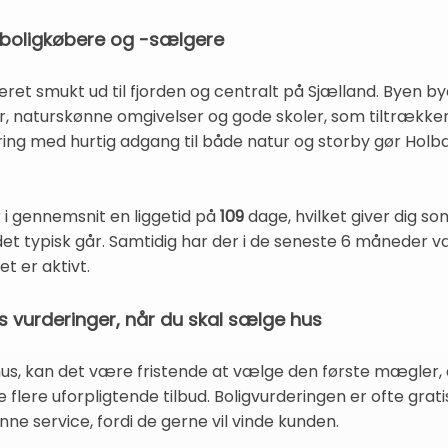
r boligkøbere og -sælgere
eret smukt ud til fjorden og centralt på Sjælland. Byen b
éer, naturskønne omgivelser og gode skoler, som tiltrække
ring med hurtig adgang til både natur og storby gør Holbæk
i gennemsnit en liggetid på
109
dage, hvilket giver dig so
ådet typisk går. Samtidig har der i de seneste 6 måneder 
 er aktivt.
is vurderinger, når du skal sælge hus
hus, kan det være fristende at vælge den første mægler, 
flere uforpligtende tilbud. Boligvurderingen er ofte grati
ne service, fordi de gerne vil vinde kunden.