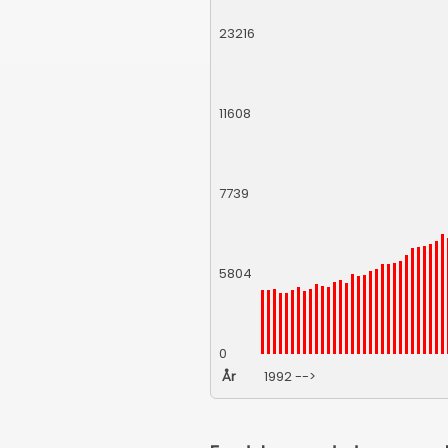
23216
11608
7739
5804
0
År
1992 -->