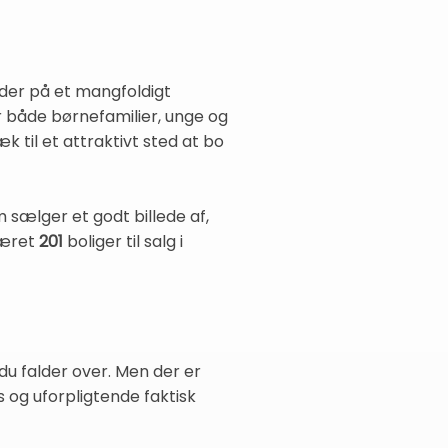
yder på et mangfoldigt
r både børnefamilier, unge og
 til et attraktivt sted at bo
m sælger et godt billede af,
været
201
boliger til salg i
du falder over. Men der er
s og uforpligtende faktisk