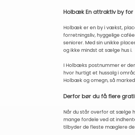
Holbæk En attraktiv by fo
Holbæk er en by i vækst, plac
forretningsliv, hyggelige caf
seniorer. Med sin unikke place
og ikke mindst at sælge hus i.
I Holbæks postnummer er der 
hvor hurtigt et hussalg i omr
Holbæk og omegn, så markedet
Derfor bør du få flere grat
Når du står overfor at sælge 
mange fordele ved at indhente 
tilbyder de fleste mæglere den