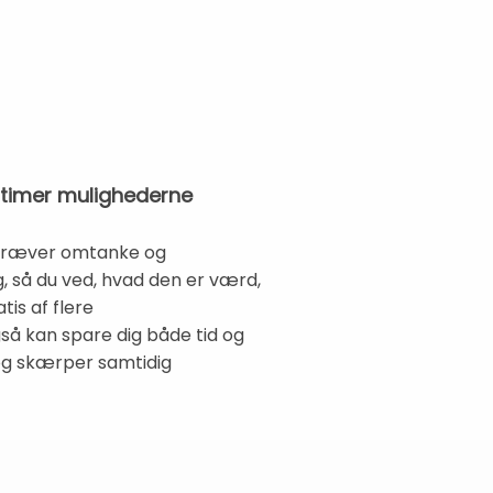
ptimer mulighederne
r kræver omtanke og
ig, så du ved, hvad den er værd,
tis af flere
så kan spare dig både tid og
 og skærper samtidig