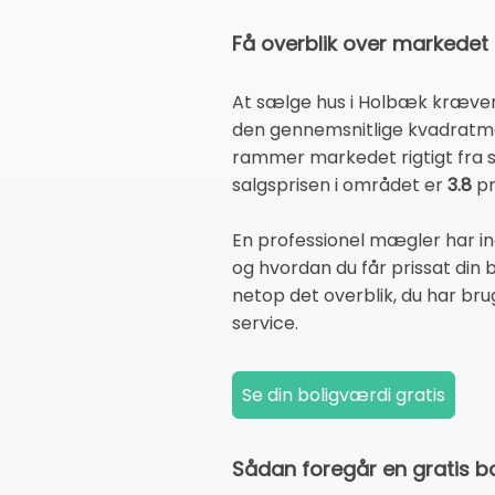
Få overblik over markedet
At sælge hus i Holbæk kræver 
den gennemsnitlige kvadratme
rammer markedet rigtigt fra st
salgsprisen i området er
3.8
pr
En professionel mægler har in
og hvordan du får prissat din b
netop det overblik, du har br
service.
Sådan foregår en gratis b