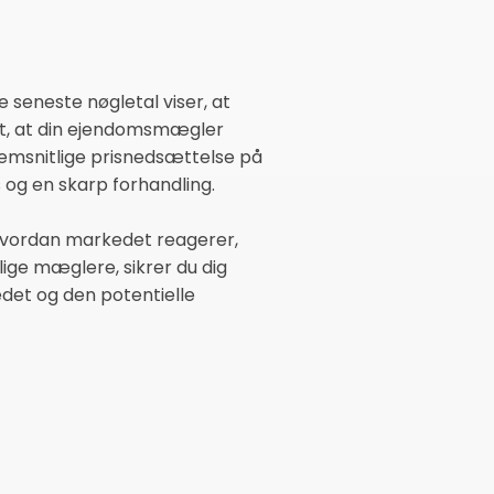
seneste nøgletal viser, at
igt, at din ejendomsmægler
nnemsnitlige prisnedsættelse på
 og en skarp forhandling.
 hvordan markedet reagerer,
llige mæglere, sikrer du dig
det og den potentielle