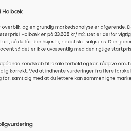
 i Holbæk
overblik, og en grundig markedsanalyse er afgørende. De 
terpris i Holbæk er på
23.605
kr/m2. Det er derfor vigt
art, så du får den højeste, realistiske salgspris. Den ge
ocent så det er ikke uvæsentlig med den rigtige startpris
dgående kendskab til lokale forhold og kan rådgive om,
olig korrekt. Ved at indhente vurderinger fra flere forske
ug for, samtidig med at du lettere kan sammenligne marke
oligvurdering