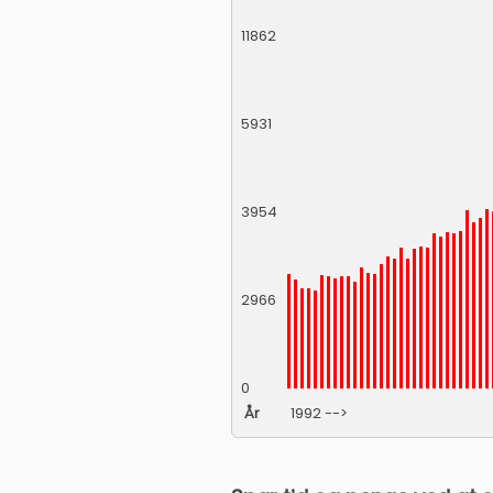
11862
5931
3954
2966
0
År
1992 -->