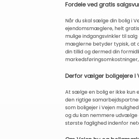
Fordele ved gratis salgsvu
Når du skal sælge din bolig i V
ejendomsmæglere, helt gratis o
mulige indgangsvinkler til sal
mæglerne betyder typisk, at de
din tillid og dermed din formid
markedsføringsomkostninger, n
Derfor vælger boligejere i
At sælge en bolig er ikke kun
den rigtige samarbejdspartner.
som boligejer i Vejen mulighed
og du kan nemmere udvælge den
største faglighed indenfor ne