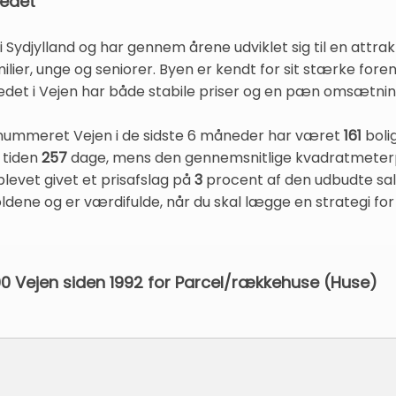
kedet
 i Sydjylland og har gennem årene udviklet sig til en att
er, unge og seniorer. Byen er kendt for sit stærke forenin
det i Vejen har både stabile priser og en pæn omsætnin
postnummeret Vejen i de sidste 6 måneder har været
161
bolig
 tiden
257
dage, mens den gennemsnitlige kvadratmeterp
blevet givet et prisafslag på
3
procent af den udbudte salgs
ldene og er værdifulde, når du skal lægge en strategi for 
600 Vejen siden 1992 for Parcel/rækkehuse (Huse)