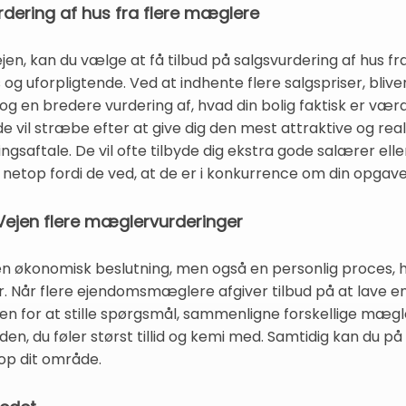
rdering af hus fra flere mæglere
ejen, kan du vælge at få tilbud på salgsvurdering af hus fra
g uforpligtende. Ved at indhente flere salgspriser, blive
g og en bredere vurdering af, hvad din bolig faktisk er v
 vil stræbe efter at give dig den mest attraktive og reali
lingsaftale. De vil ofte tilbyde dig ekstra gode salærer ell
etop fordi de ved, at de er i konkurrence om din opgave
 Vejen flere mæglervurderinger
 en økonomisk beslutning, men også en personlig proces, 
 Når flere ejendomsmæglere afgiver tilbud på at lave en 
en for at stille spørgsmål, sammenligne forskellige mægle
, du føler størst tillid og kemi med. Samtidig kan du på
top dit område.