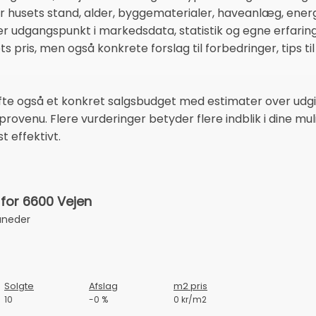
husets stand, alder, byggematerialer, haveanlæg, energ
r udgangspunkt i markedsdata, statistik og egne erfaring
s pris, men også konkrete forslag til forbedringer, tips t
fte også et konkret salgsbudget med estimater over udgif
provenu. Flere vurderinger betyder flere indblik i dine m
 effektivt.
for 6600 Vejen
åneder
Solgte
Afslag
m2 pris
10
-0 %
0 kr/m2