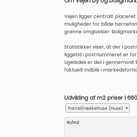
Om Vejen by og boligmar
Vejen ligger centralt placeret
muligheder for både børnefamili
grønne omgivelser. Boligmarke
Statistikker viser, at der i 
liggetid i postnummeret er for
Ligeledes er der i gennemsnit 
faktuelt indblik i markedsforho
Udvikling af m2 priser i 6
Kr/m2