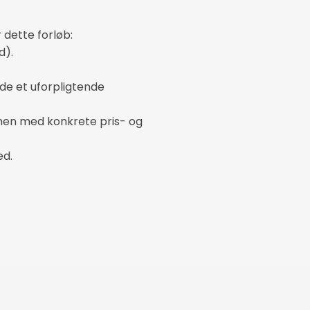
 dette forløb:
d).
ede et uforpligtende
mmen med konkrete pris- og
ed.