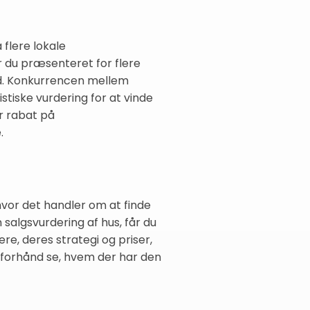
 flere lokale
r du præsenteret for flere
ærd. Konkurrencen mellem
stiske vurdering for at vinde
er rabat på
.
hvor det handler om at finde
salgsvurdering af hus, får du
re, deres strategi og priser,
 forhånd se, hvem der har den