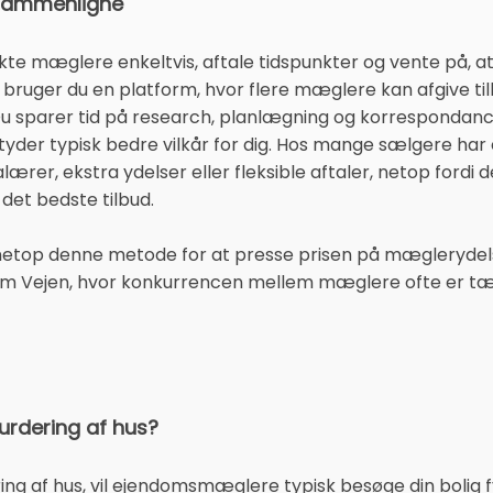
 sammenligne
kte mæglere enkeltvis, aftale tidspunkter og vente på, at
bruger du en platform, hvor flere mæglere kan afgive til
. Du sparer tid på research, planlægning og korresponda
er typisk bedre vilkår for dig. Hos mange sælgere har er
ærer, ekstra ydelser eller fleksible aftaler, netop fordi 
r det bedste tilbud.
netop denne metode for at presse prisen på mægleryde
som Vejen, hvor konkurrencen mellem mæglere ofte er tæ
urdering af hus?
ring af hus, vil ejendomsmæglere typisk besøge din bolig f