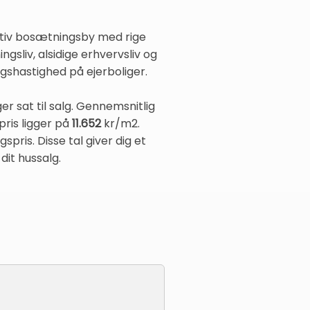
raktiv bosætningsby med rige
gsliv, alsidige erhvervsliv og
gshastighed på ejerboliger.
er sat til salg. Gennemsnitlig
ris ligger på
11.652
kr/m2.
pris. Disse tal giver dig et
dit hussalg.