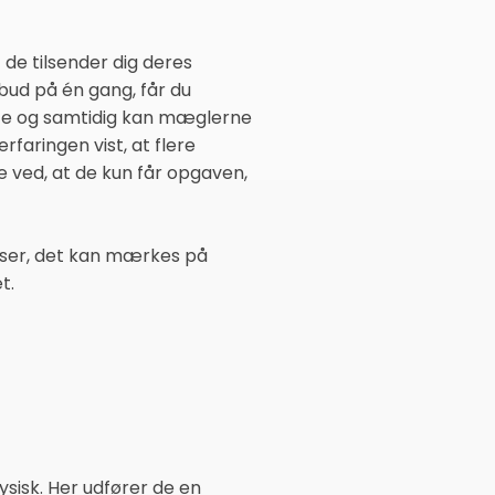
 de tilsender dig deres
bud på én gang, får du
nce og samtidig kan mæglerne
faringen vist, at flere
de ved, at de kun får opgaven,
lser, det kan mærkes på
t.
ysisk. Her udfører de en