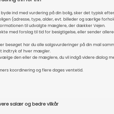
 byde ind med vurdering på din bolig, sker det typisk efter
igen (adresse, type, alder, evt. billeder og særlige forhol
formationen til udvalgte mæglere, der dækker Vejen.
te med forslag til tid for besigtigelse, eller sender aller
efter besøget har du alle salgsvurderinger på din mail sa
gt indtryk af hver mægler.
 vælge den eller de mæglere, du vil indgå videre dialog m
mers koordinering og flere dages ventetid.
vere salær og bedre vilkår