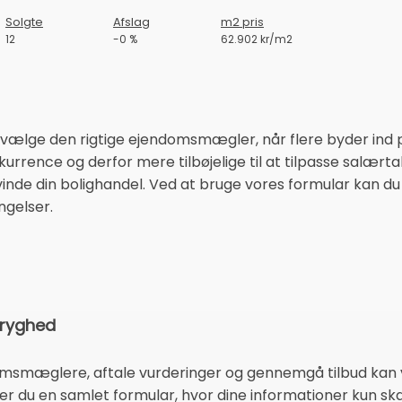
Solgte
Afslag
m2 pris
12
-0 %
62.902 kr/m2
 at vælge den rigtige ejendomsmægler, når flere byder in
nkurrence og derfor mere tilbøjelige til at tilpasse salært
nde din bolighandel. Ved at bruge vores formular kan du l
ngelser.
tryghed
domsmæglere, aftale vurderinger og gennemgå tilbud kan
er du en samlet formular, hvor dine informationer kun ska