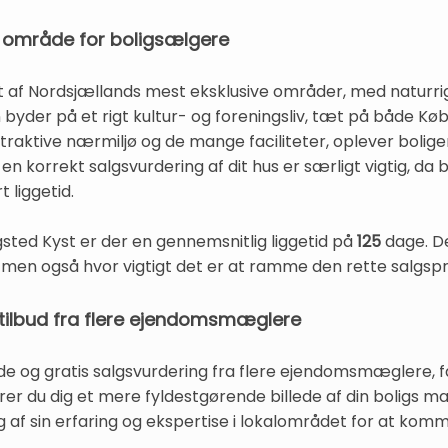
vt område for boligsælgere
 af Nordsjællands mest eksklusive områder, med naturrig
en byder på et rigt kultur- og foreningsliv, tæt på både 
raktive nærmiljø og de mange faciliteter, oplever bolige
en korrekt salgsvurdering af dit hus er særligt vigtig, da
 liggetid.
ted Kyst er der en gennemsnitlig liggetid på
125
dage. De
 men også hvor vigtigt det er at ramme den rette salgspris
 tilbud fra flere ejendomsmæglere
ende og gratis salgsvurdering fra flere ejendomsmæglere,
rer du dig et mere fyldestgørende billede af din boligs ma
 af sin erfaring og ekspertise i lokalområdet for at ko