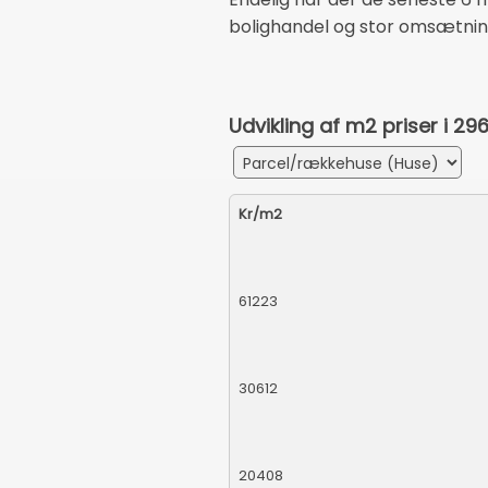
bolighandel og stor omsætnin
Udvikling af m2 priser i 2
Kr/m2
61223
30612
20408