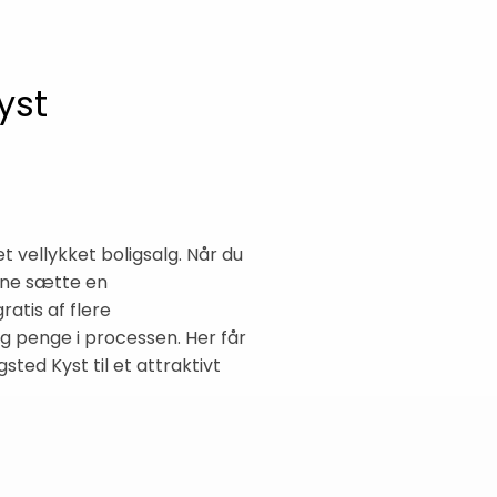
yst
et vellykket boligsalg. Når du
nne sætte en
atis af flere
g penge i processen. Her får
sted Kyst til et attraktivt