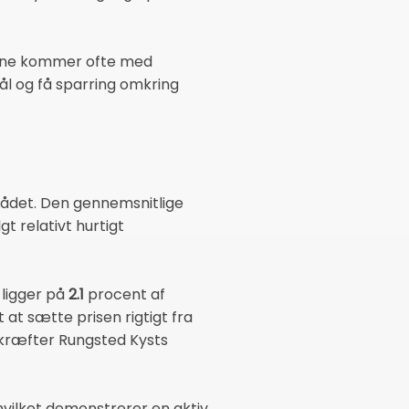
lerne kommer ofte med
mål og få sparring omkring
mrådet. Den gennemsnitlige
gt relativt hurtigt
 ligger på
2.1
procent af
 at sætte prisen rigtigt fra
ekræfter Rungsted Kysts
 hvilket demonstrerer en aktiv