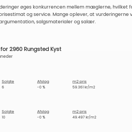
rderinger øges konkurrencen mellem mæglerne, hvilket f
isestimat og service. Mange oplever, at vurderingerne va
argumentation, salgsmaterialer og salær.
for 2960 Rungsted Kyst
åneder
Solgte
Afslag
m2 pris
6
-0 %
59.361 kr/m2
Solgte
Afslag
m2 pris
10
-0 %
49.497 kr/m2