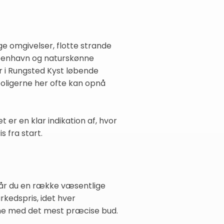
e omgivelser, flotte strande
København og naturskønne
r i Rungsted Kyst løbende
 boligerne her ofte kan opnå
t er en klar indikation af, hvor
 fra start.
 får du en række væsentlige
rkedspris, idet hver
mme med det mest præcise bud.