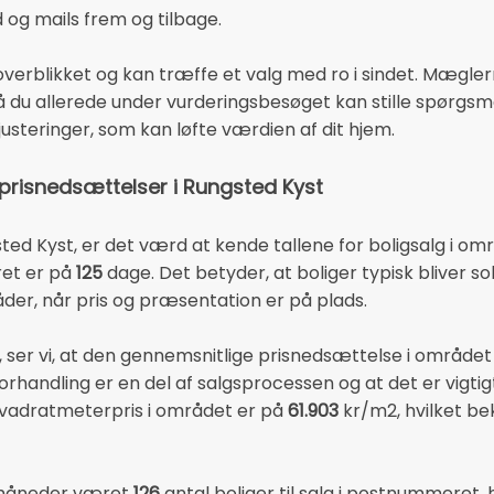
d og mails frem og tilbage.
r overblikket og kan træffe et valg med ro i sindet. Mæg
, så du allerede under vurderingsbesøget kan stille spørgs
justeringer, som kan løfte værdien af dit hjem.
 prisnedsættelser i Rungsted Kyst
ted Kyst, er det værd at kende tallene for boligsalg i o
ret er på
125
dage. Det betyder, at boliger typisk bliver sol
r, når pris og præsentation er på plads.
en, ser vi, at den gennemsnitlige prisnedsættelse i området
forhandling er en del af salgsprocessen og at det er vigtigt
kvadratmeterpris i området er på
61.903
kr/m2, hvilket b
6 måneder været
126
antal boliger til salg i postnummeret,