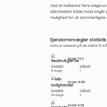
Ved at indhente flere salgsvu
allerbedste både hvad angår pr
mulighed for at sammenligne 
Ejendomsmægler statistik 
Data er baseret på de sidste 6 m
Score: 74.2
Liggetid
Udbud
8 dage
1
Score: 14.56
Liggetid
Udbud
34 dage
2
Score: 9.06