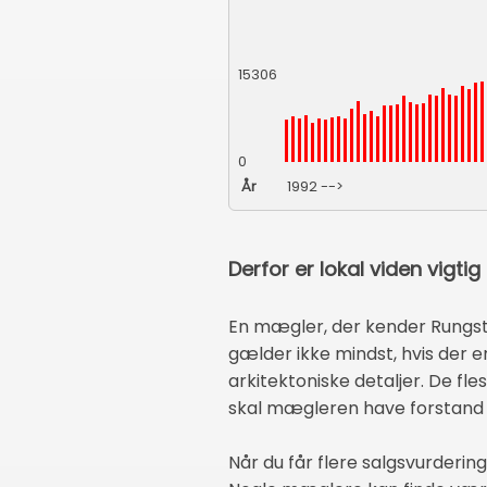
15306
0
År
1992 -->
Derfor er lokal viden vigti
En mægler, der kender Rungsted
gælder ikke mindst, hvis der er
arkitektoniske detaljer. De fle
skal mægleren have forstand p
Når du får flere salgsvurdering