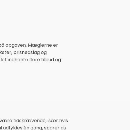
d på opgaven. Mæglerne er
akster, prisnedslag og
et indhente flere tilbud og
 være tidskrævende, især hvis
l udfyldes én gang, sparer du