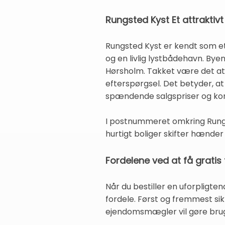
Rungsted Kyst Et attrakti
Rungsted Kyst er kendt som et
og en livlig lystbådehavn. By
Hørsholm. Takket være det att
efterspørgsel. Det betyder, at 
spændende salgspriser og kort
I postnummeret omkring Rungs
hurtigt boliger skifter hænder
Fordelene ved at få gratis
Når du bestiller en uforpligt
fordele. Først og fremmest sik
ejendomsmægler vil gøre brug