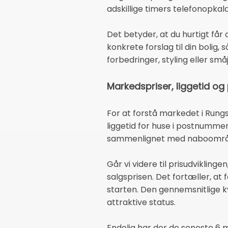
adskillige timers telefonopkal
Det betyder, at du hurtigt få
konkrete forslag til din bolig
forbedringer, styling eller små
Markedspriser, liggetid og
For at forstå markedet i Rungs
liggetid for huse i postnumme
sammenlignet med naboområde
Går vi videre til prisudvikling
salgsprisen. Det fortæller, at 
starten. Den gennemsnitlige 
attraktive status.
Endelig har der de seneste 