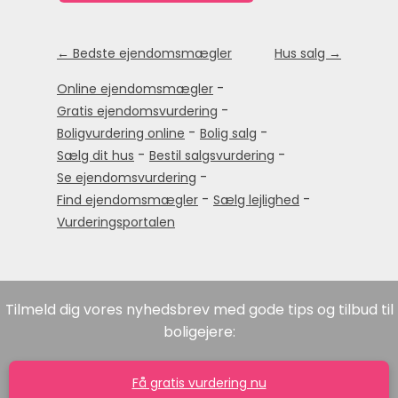
← Bedste ejendomsmægler
Hus salg →
-
Online ejendomsmægler
-
Gratis ejendomsvurdering
-
-
Boligvurdering online
Bolig salg
-
-
Sælg dit hus
Bestil salgsvurdering
-
Se ejendomsvurdering
-
-
Find ejendomsmægler
Sælg lejlighed
Vurderingsportalen
Tilmeld dig vores nyhedsbrev med gode tips og tilbud til
boligejere:
Få gratis vurdering nu