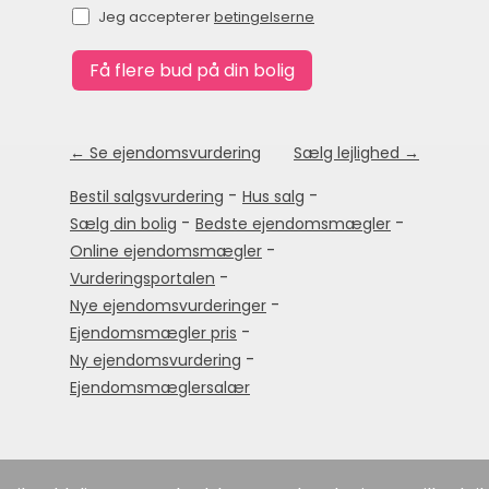
Jeg accepterer
betingelserne
← Se ejendomsvurdering
Sælg lejlighed →
-
-
Bestil salgsvurdering
Hus salg
-
-
Sælg din bolig
Bedste ejendomsmægler
-
Online ejendomsmægler
-
Vurderingsportalen
-
Nye ejendomsvurderinger
-
Ejendomsmægler pris
-
Ny ejendomsvurdering
Ejendomsmæglersalær