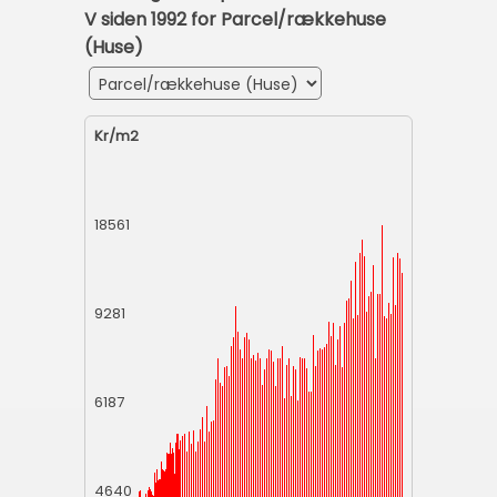
V siden 1992 for Parcel/rækkehuse
(Huse)
Kr/m2
18561
9281
6187
4640