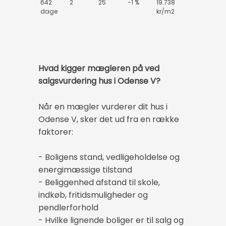
642
2
25
-1 %
19.738
dage
kr/m2
Hvad kigger mægleren på ved
salgsvurdering hus i Odense V?
Når en mægler vurderer dit hus i
Odense V, sker det ud fra en række
faktorer:
- Boligens stand, vedligeholdelse og
energimæssige tilstand
- Beliggenhed afstand til skole,
indkøb, fritidsmuligheder og
pendlerforhold
- Hvilke lignende boliger er til salg og