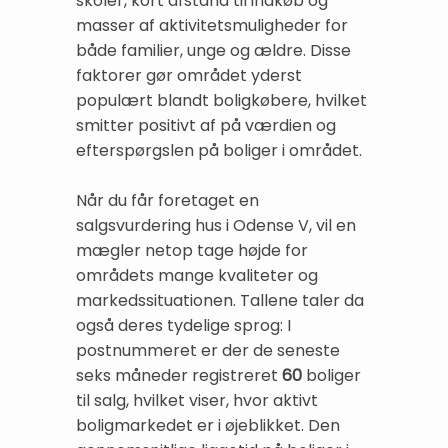
skoler, kort afstand til indkøb og
masser af aktivitetsmuligheder for
både familier, unge og ældre. Disse
faktorer gør området yderst
populært blandt boligkøbere, hvilket
smitter positivt af på værdien og
efterspørgslen på boliger i området.
Når du får foretaget en
salgsvurdering hus i Odense V, vil en
mægler netop tage højde for
områdets mange kvaliteter og
markedssituationen. Tallene taler da
også deres tydelige sprog: I
postnummeret er der de seneste
seks måneder registreret
60
boliger
til salg, hvilket viser, hvor aktivt
boligmarkedet er i øjeblikket. Den