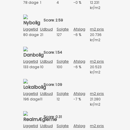
78 dage
1
4
-0 %
12.231
kr/m2
Score: 2.59
Liggetid
Udbud
Solgte
Afslag
m2 pris
80 dage
21
127
-6 %
20.736
kr/m2
Score: 1.54
Liggetid
Udbud
Solgte
Afslag
m2 pris
133 dage
10
100
-6 %
20.523
kr/m2
Score: 1.09
Liggetid
Udbud
Solgte
Afslag
m2 pris
196 dage
11
12
-7 %
21.280
kr/m2
Score: 0.31
Liggetid
Udbud
Solgte
Afslag
m2 pris