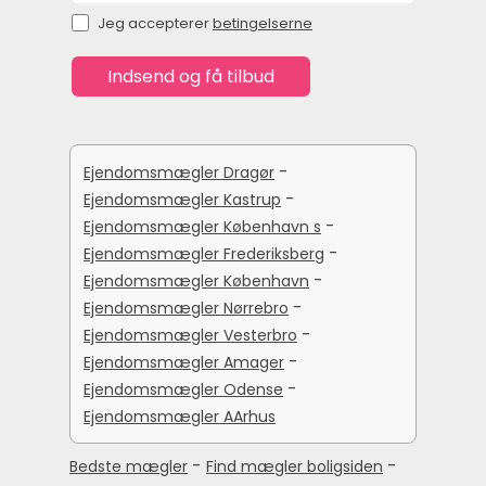
Jeg accepterer
betingelserne
-
Ejendomsmægler Dragør
-
Ejendomsmægler Kastrup
-
Ejendomsmægler København s
-
Ejendomsmægler Frederiksberg
-
Ejendomsmægler København
-
Ejendomsmægler Nørrebro
-
Ejendomsmægler Vesterbro
-
Ejendomsmægler Amager
-
Ejendomsmægler Odense
Ejendomsmægler AArhus
-
-
Bedste mægler
Find mægler boligsiden