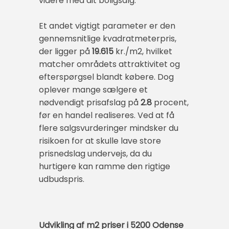
videre med dit boligsalg.
Et andet vigtigt parameter er den
gennemsnitlige kvadratmeterpris,
der ligger på
19.615
kr./m2, hvilket
matcher områdets attraktivitet og
efterspørgsel blandt købere. Dog
oplever mange sælgere et
nødvendigt prisafslag på
2.8
procent,
før en handel realiseres. Ved at få
flere salgsvurderinger mindsker du
risikoen for at skulle lave store
prisnedslag undervejs, da du
hurtigere kan ramme den rigtige
udbudspris.
Udvikling af m2 priser i 5200 Odense