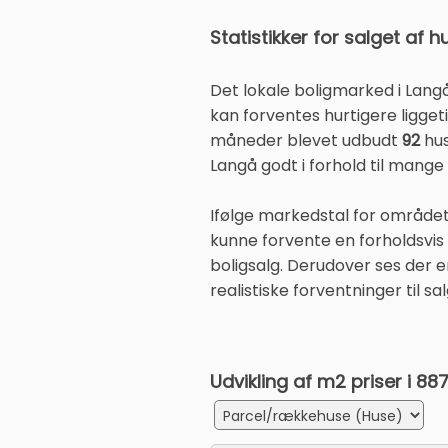
Statistikker for salget af h
Det lokale boligmarked i Lang
kan forventes hurtigere ligge
måneder blevet udbudt
92
hus
Langå godt i forhold til mang
Ifølge markedstal for området
kunne forvente en forholdsvis h
boligsalg. Derudover ses der 
realistiske forventninger til sa
Udvikling af m2 priser i 8