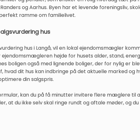
 Randers og Aarhus. Byen har et levende foreningsliv, skol
 perfekt ramme om familielivet.
salgsvurdering hus
svurdering hus i Langå, vil en lokal ejendomsmægler komme 
ejendomsmægleren højde for husets alder, stand, energif
 boligen også med lignende boliger, der for nylig er ble
f, hvad dit hus kan indbringe på det aktuelle marked og h
optimere din salgspris.
ormular, kan du på få minutter invitere flere mæglere t
r, at du ikke selv skal ringe rundt og aftale møder, og d