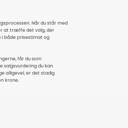
algsprocessen. Når du står med
r at træffe det valg, der
 i både prisestimat og
ngerne, får du som
te salgsvurdering du kan
e alligevel, er det stadig
en krone.