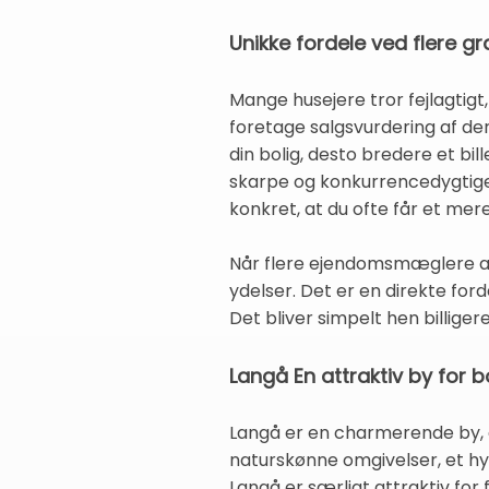
Unikke fordele ved flere gr
Mange husejere tror fejlagtig
foretage salgsvurdering af der
din bolig, desto bredere et b
skarpe og konkurrencedygtige,
konkret, at du ofte får et mer
Når flere ejendomsmæglere afg
ydelser. Det er en direkte ford
Det bliver simpelt hen billige
Langå En attraktiv by for b
Langå er en charmerende by, d
naturskønne omgivelser, et hy
Langå er særligt attraktiv fo