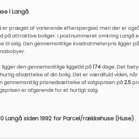
use i Langå
å er præget af varierende efterspørgsel, men der er også
tid på attraktive boliger. I postnummeret omkring Langå e
e til salg. Den gennemsnitlige kvadratmeterpris ligger p
e nabobyer.
 ligger den gennemsnitlige liggetid på
174
dage. Det betyde
urtig afsættelse af din bolig. Det er værdifuld viden, når 
en gennemsnitlig prisnedsættelse af salgsprisen på
2.5
pro
lgsprisen er afgørende for et hurtigt salg.
870 Langå siden 1992 for Parcel/rækkehuse (Huse)