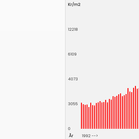
Kr/m2
12218
6109
4073
3055
0
År
1992 -->