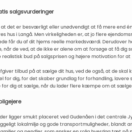
atis salgsvurderinger
t, at det er besværligt eller unødvendigt at få mere end 
es hus i Langå. Men virkeligheden er, at jo flere ejendoms
illede får du af dit hjems reelle markedsværdi. Derudove
 når de ved, at de ikke er alene om at forsøge at få dig
e realistisk bud på salgsprisen og højere motivation for at
iver tilbud på at sælge dit hus, ved de også, at de skal
el for dig, for det skaber grundlag for forhandling, lavere 
re for dig at sælge, når du lader flere kæmpe om at sælge 
oligejere
er ligger smukt placeret ved Gudenåen i det centrale J
ggeligt lokalmiljø og gode transportmuligheder, blandt a
r familier og pendler, som ønsker en rolig hverdag tæt på