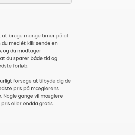
t at bruge mange timer på at
 du med ét klik sende en
s, og du modtager
at du sparer både tid og
edste forløb.
rligt forsøge at tilbyde dig de
 bedste pris på mæglerens
e. Nogle gange vil mæglere
pris eller endda gratis.