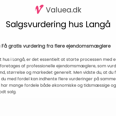
Valuea.dk
Salgsvurdering hus Langå
å Få gratis vurdering fra flere ejendomsmæglere
 hus i Langå, er det essentielt at starte processen med e
s foretages af professionelle ejendomsmæglere, som vurde
d, størrelse og markedet generelt. Men vidste du, at du f
at du med fordel kan indhente flere vurderinger på samme t
har mange fordele både økonomiske og tidsmæssige og de
dt salg.