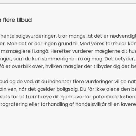
flere tilbud
hente salgsvurderinger, tror mange, at det er nødvendig
 Men det er der ingen grund til. Med vores formular kan
ndomsmæglere i Langå. Herefter vurderer mæglerne dit hu
ringer, som du kan sammenligne i ro og mag. Det betyder, 
få et overblik over, hvilken mægler der tilbyder dig det b
ud og de ved, at du indhenter flere vurderinger vil de natu
 din ven, når det gælder boligsalg. Du får ikke alene den
sats for at fremhæve dit hjem overfor potentielle køber
ografering eller forhandling af handelsvilkår til en lavere 