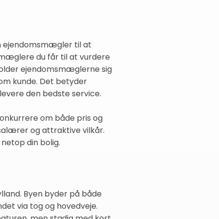
én ejendomsmægler til at
mæglere du får til at vurdere
r holder ejendomsmæglerne sig
 som kunde. Det betyder
 levere den bedste service.
 konkurrere om både pris og
salærer og attraktive vilkår.
netop din bolig.
ylland. Byen byder på både
ndet via tog og hovedveje.
 naturen, men stadig med kort