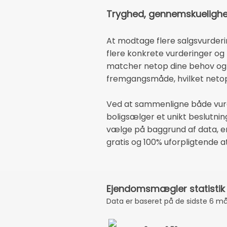
Tryghed, gennemskuelighed 
At modtage flere salgsvurderi
flere konkrete vurderinger og 
matcher netop dine behov og f
fremgangsmåde, hvilket netop 
Ved at sammenligne både vurd
boligsælger et unikt beslutni
vælge på baggrund af data, erfa
gratis og 100% uforpligtende at
Ejendomsmægler statistik
Data er baseret på de sidste 6 m