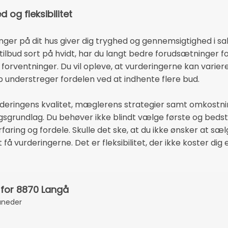
og fleksibilitet
nger på dit hus giver dig tryghed og gennemsigtighed i s
tilbud sort på hvidt, har du langt bedre forudsætninger fo
orventninger. Du vil opleve, at vurderingerne kan variere
understreger fordelen ved at indhente flere bud.
eringens kvalitet, mæglerens strategier samt omkostni
ngsgrundlag. Du behøver ikke blindt vælge første og beds
ring og fordele. Skulle det ske, at du ikke ønsker at sælg
 få vurderingerne. Det er fleksibilitet, der ikke koster dig 
 for 8870 Langå
åneder