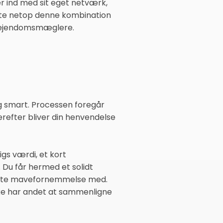
er ind med sit eget netværk,
ofte netop denne kombination
ge ejendomsmæglere.
og smart. Processen foregår
erefter bliver din henvendelse
gs værdi, et kort
 Du får hermed et solidt
edste mavefornemmelse med.
u ikke har andet at sammenligne