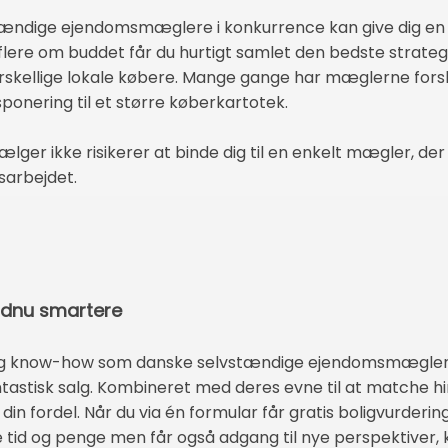
tændige ejendomsmæglere i konkurrence kan give dig en s
d flere om buddet får du hurtigt samlet den bedste strate
orskellige lokale købere. Mange gange har mæglerne forsk
ponering til et større køberkartotek.
lger ikke risikerer at binde dig til en enkelt mægler, der
sarbejdet.
ndnu smartere
 og know-how som danske selvstændige ejendomsmæglere
ntastisk salg. Kombineret med deres evne til at matche hi
in fordel. Når du via én formular får gratis boligvurderinge
 tid og penge men får også adgang til nye perspektiver, 