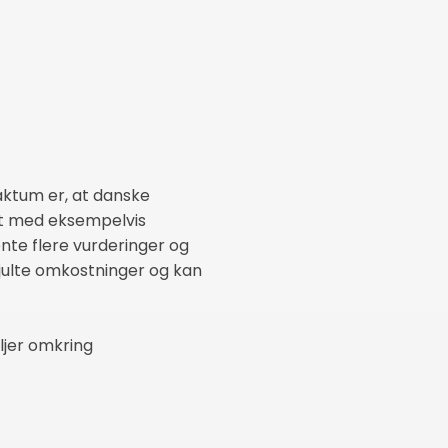
aktum er, at danske
et med eksempelvis
nte flere vurderinger og
kjulte omkostninger og kan
aljer omkring