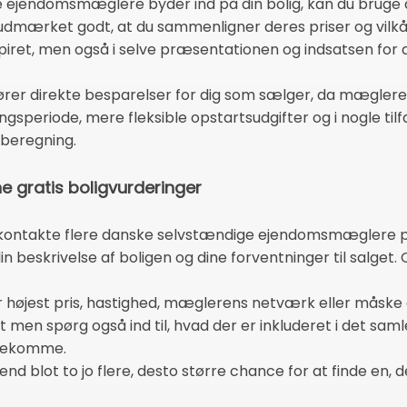
 ejendomsmæglere byder ind på din bolig, kan du bruge de
udmærket godt, at du sammenligner deres priser og vilkår,
ret, men også i selve præsentationen og indsatsen for a
er direkte besparelser for dig som sælger, da mæglere
ingsperiode, mere fleksible opstartsudgifter og i nogle ti
beregning.
ine gratis boligvurderinger
at kontakte flere danske selvstændige ejendomsmæglere p
n beskrivelse af boligen og dine forventninger til salget. 
er højest pris, hastighed, mæglerens netværk eller måsk
men spørg også ind til, hvad der er inkluderet i det samle
orekomme.
nd blot to jo flere, desto større chance for at finde en, d