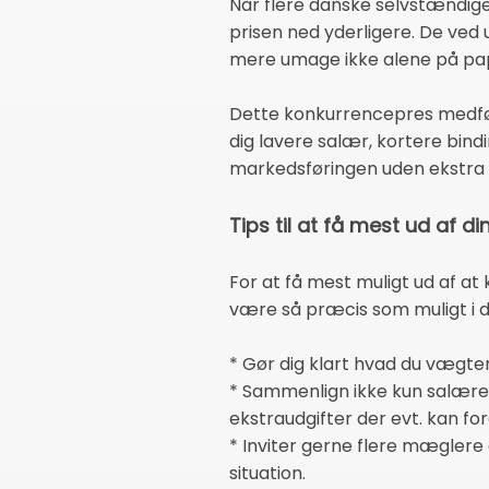
Når flere danske selvstændige
prisen ned yderligere. De ved 
mere umage ikke alene på papi
Dette konkurrencepres medfør
dig lavere salær, kortere bind
markedsføringen uden ekstra 
Tips til at få mest ud af d
For at få mest muligt ud af 
være så præcis som muligt i di
* Gør dig klart hvad du vægt
* Sammenlign ikke kun salæret 
ekstraudgifter der evt. kan f
* Inviter gerne flere mæglere e
situation.