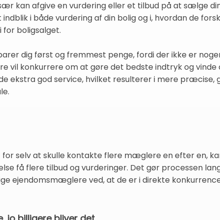
 kan afgive en vurdering eller et tilbud på at sælge din
t indblik i både vurdering af din bolig og i, hvordan de fo
 for boligsalget.
sparer dig først og fremmest penge, fordi der ikke er n
e vil konkurrere om at gøre det bedste indtryk og vinde din
 yde ekstra god service, hvilket resulterer i mere præcise,
le.
et for selv at skulle kontakte flere mæglere en efter en, 
se få flere tilbud og vurderinger. Det gør processen lan
ige ejendomsmæglere ved, at de er i direkte konkurrence 
o billigere bliver det