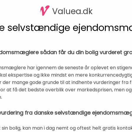
Valuea.dk
e selvstændige ejendomsm
omsmæglere sådan får du din bolig vurderet grat
mæglere har igennem de seneste år oplevet en stigende 
lokal ekspertise og ikke mindst en mere konkurrencedygti
er der mange gode grunde til at indhente vurderinger fra
 at få det bedste overblik over markedsprisen, men ogs
.
igvurdering fra danske selvstændige ejendomsmæg
sin bolig, kan man i dag nemt og oftest helt gratis kont