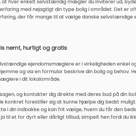
, at hver enkelt selvstændig mægler du inviterer ud, byd
 erfaring med nøjagtigt din type bolig i området. Det er 
erfaring, der får mange til at vælge danske selvstændi
is nemt, hurtigt og gratis
 selvstændige ejendomsmæglere er i virkeligheden enkel 
e hjemme og via en formular beskrive din bolig og behov. H
mæglere i dit lokalområde.
agen, og kontakter dig direkte med deres bud på din boli
konkret forestiller sig at kunne hjælpe dig bedst muligt.
te i din indbakke og kan frit vælge, hvem du får den b
ja til et for dyrt eller dårligt tilbud, simpelt hen fordi d