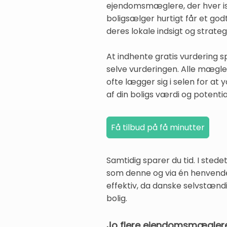
ejendomsmæglere, der hver især
boligsælger hurtigt får et god
deres lokale indsigt og strategi
At indhente gratis vurdering 
selve vurderingen. Alle mægler
ofte lægger sig i selen for at
af din boligs værdi og potentia
Samtidig sparer du tid. I sted
som denne og via én henvendel
effektiv, da danske selvstænd
bolig.
Jo flere ejendomsmæglere, j