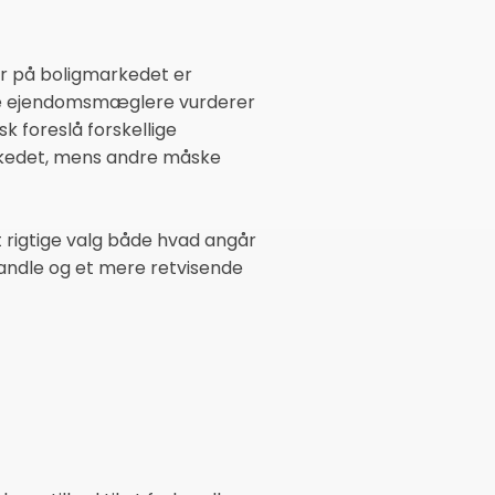
ser på boligmarkedet er
ige ejendomsmæglere vurderer
sk foreslå forskellige
arkedet, mens andre måske
t rigtige valg både hvad angår
handle og et mere retvisende