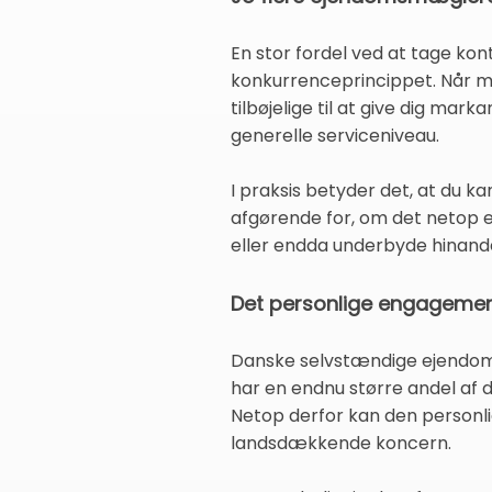
En stor fordel ved at tage ko
konkurrenceprincippet. Når mæ
tilbøjelige til at give dig mar
generelle serviceniveau.
I praksis betyder det, at du 
afgørende for, om det netop
eller endda underbyde hinanden
Det personlige engageme
Danske selvstændige ejendoms
har en endnu større andel af 
Netop derfor kan den personl
landsdækkende koncern.