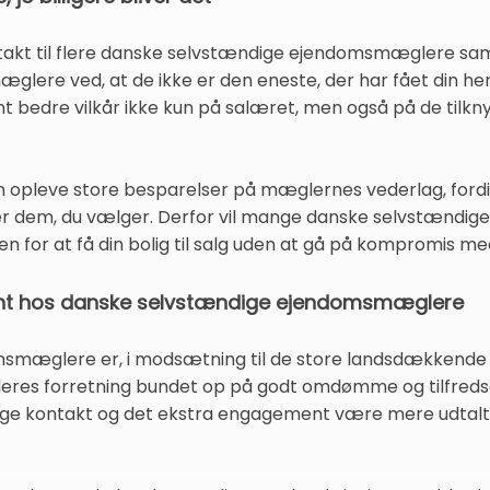
ntakt til flere danske selvstændige ejendomsmæglere sam
glere ved, at de ikke er den eneste, der har fået din h
kant bedre vilkår ikke kun på salæret, men også på de tilk
kan opleve store besparelser på mæglernes vederlag, fordi
 er dem, du vælger. Derfor vil mange danske selvstæn
 for at få din bolig til salg uden at gå på kompromis med
nt hos danske selvstændige ejendomsmæglere
mæglere er, i modsætning til de store landsdækkende 
deres forretning bundet op på godt omdømme og tilfreds
ige kontakt og det ekstra engagement være mere udtalt