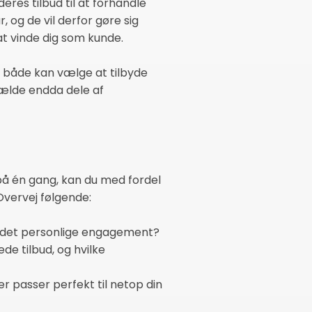
res tilbud til at forhandle
 og de vil derfor gøre sig
t vinde dig som kunde.
 både kan vælge at tilbyde
lfælde endda dele af
å én gang, kan du med fordel
Overvej følgende:
e det personlige engagement?
de tilbud, og hvilke
er passer perfekt til netop din