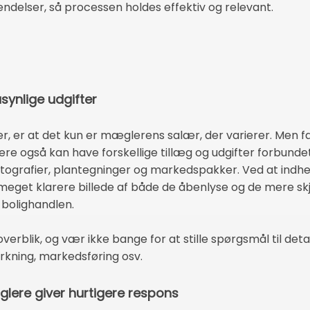
endelser, så processen holdes effektiv og relevant.
synlige udgifter
r, er at det kun er mæglerens salær, der varierer. Men f
 også kan have forskellige tillæg og udgifter forbund
otografier, plantegninger og markedspakker. Ved at indhe
 meget klarere billede af både de åbenlyse og de mere s
 bolighandlen.
verblik, og vær ikke bange for at stille spørgsmål til det
rkning, markedsføring osv.
glere giver hurtigere respons