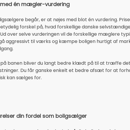
es med én mægler-vurdering
ligsælgere begår, er at nøjes med blot én vurdering. Pri
etydelig forskel på, hvad forskellige danske selvstænd
. Ud over selve vurderingen vil de forskellige mæglere typi
t gå aggressivt til værks og kæmpe boligen hurtigt af m
lgang.
på banen bliver du langt bedre klædt på til at træffe de
tninger. Du får ganske enkelt et bedre afsæt for at for
tisk kan sælges for.
elser din fordel som boligsælger