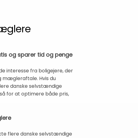
æglere
is og sparer tid og penge
interesse fra boligejere, der
g mægleraftale. Hvis du
 flere danske selvstændige
å for at optimere både pris,
lere
akte flere danske selvstændige