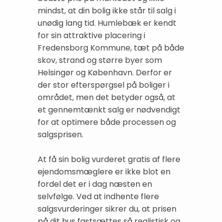
mindst, at din bolig ikke står til salg i
unødig lang tid. Humlebæk er kendt
for sin attraktive placering i
Fredensborg Kommune, tæt på både
skov, strand og større byer som
Helsingør og København. Derfor er
der stor efterspørgsel på boliger i
området, men det betyder også, at
et gennemtænkt salg er nødvendigt
for at optimere både processen og
salgsprisen.
At få sin bolig vurderet gratis af flere
ejendomsmæglere er ikke blot en
fordel det er i dag næsten en
selvfølge. Ved at indhente flere
salgsvurderinger sikrer du, at prisen
på dit hus fastsættes så realistisk og