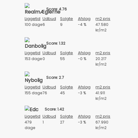
Score: 4.76
Liggetid
Udbud
Solgte
Afslag
m2 pris
100 dage
6
9
-4 %
47.580
kr/m2
Score: 1.32
Liggetid
Udbud
Solgte
Afslag
m2 pris
153 dage
0
55
-0 %
20.217
kr/m2
Score: 2.7
Liggetid
Udbud
Solgte
Afslag
m2 pris
155 dage
76
45
-3 %
41.911
kr/m2
Score: 1.42
Liggetid
Udbud
Solgte
Afslag
m2 pris
479
1
27
-3 %
67.990
dage
kr/m2