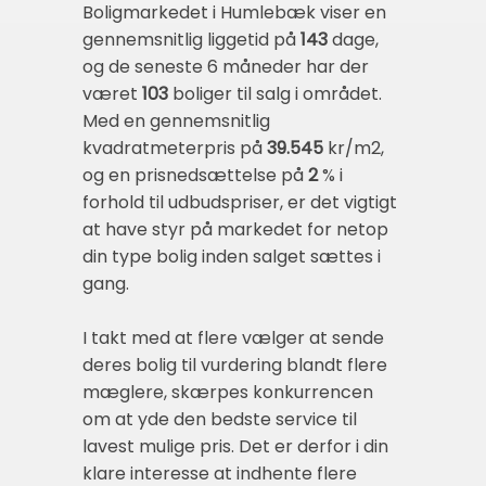
Boligmarkedet i Humlebæk viser en
gennemsnitlig liggetid på
143
dage,
og de seneste 6 måneder har der
været
103
boliger til salg i området.
Med en gennemsnitlig
kvadratmeterpris på
39.545
kr/m2,
og en prisnedsættelse på
2
% i
forhold til udbudspriser, er det vigtigt
at have styr på markedet for netop
din type bolig inden salget sættes i
gang.
I takt med at flere vælger at sende
deres bolig til vurdering blandt flere
mæglere, skærpes konkurrencen
om at yde den bedste service til
lavest mulige pris. Det er derfor i din
klare interesse at indhente flere