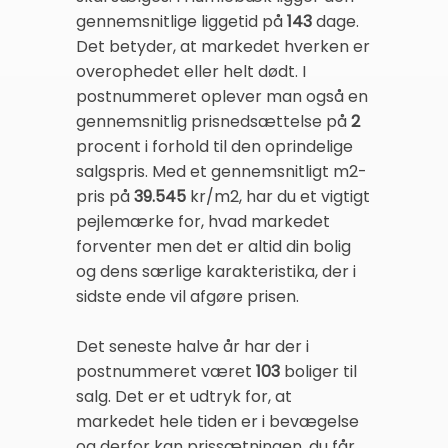
gennemsnitlige liggetid på
143
dage.
Det betyder, at markedet hverken er
overophedet eller helt dødt. I
postnummeret oplever man også en
gennemsnitlig prisnedsættelse på
2
procent i forhold til den oprindelige
salgspris. Med et gennemsnitligt m2-
pris på
39.545
kr/m2, har du et vigtigt
pejlemærke for, hvad markedet
forventer men det er altid din bolig
og dens særlige karakteristika, der i
sidste ende vil afgøre prisen.
Det seneste halve år har der i
postnummeret været
103
boliger til
salg. Det er et udtryk for, at
markedet hele tiden er i bevægelse
og derfor kan prissætningen, du får