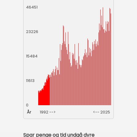
46451
23226
15484
11613
0
År
1992 -->
<-- 2025
Spar penge og tid undgå dyre