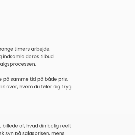
mange timers arbejde.
 og indsamle deres tilbud
 salgsprocessen.
re på samme tid på både pris,
lik over, hvem du føler dig tryg
illede af, hvad din bolig reelt
isk syn på salgsprisen, mens