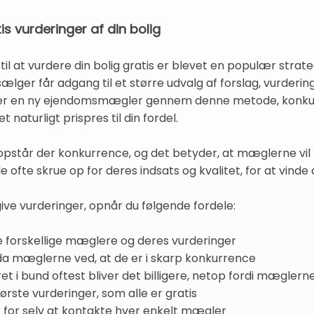
is vurderinger af din bolig
l at vurdere din bolig gratis er blevet en populær strat
lger får adgang til et større udvalg af forslag, vurdering
lger en ny ejendomsmægler gennem denne metode, konku
 naturligt prispres til din fordel.
opstår der konkurrence, og det betyder, at mæglerne vil 
de ofte skrue op for deres indsats og kvalitet, for at vinde
ive vurderinger, opnår du følgende fordele:
e forskellige mæglere og deres vurderinger
 da mæglerne ved, at de er i skarp konkurrence
ret i bund oftest bliver det billigere, netop fordi mæg
rste vurderinger, som alle er gratis
per for selv at kontakte hver enkelt mægler