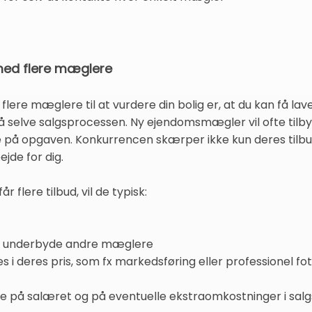
 med flere mæglere
e flere mæglere til at vurdere din bolig er, at du kan få la
 selve salgsprocessen. Ny ejendomsmægler vil ofte tilbyd
e på opgaven. Konkurrencen skærper ikke kun deres tilb
ejde for dig.
 flere tilbud, vil de typisk:
ler underbyde andre mæglere
es i deres pris, som fx markedsføring eller professionel fo
både på salæret og på eventuelle ekstraomkostninger i sal