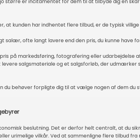
jo større er incitamentet for dem til at tilbyde dig en skarp 
t kunden har indhentet flere tilbud, er de typisk villige t
t salær, ofte langt lavere end den pris, du kunne have for
 pris på markedsføring, fotografering eller udarbejdelse af
t levere salgsmateriale og et salgsforløb, der udmærker sig
n du behøver forpligte dig til at vælge nogen af dem du står
 gebyrer
onomisk beslutning. Det er derfor helt centralt, at du sik
ller urimelige vilkår. Ved at sammenligne flere tilbud f