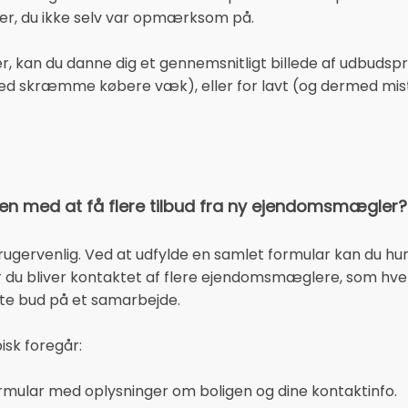
er, du ikke selv var opmærksom på.
ger, kan du danne dig et gennemsnitligt billede af udbudspr
ved skræmme købere væk), eller for lavt (og dermed mist
n med at få flere tilbud fra ny ejendomsmægler?
gervenlig. Ved at udfylde en samlet formular kan du hurt
er du bliver kontaktet af flere ejendomsmæglere, som hver
ste bud på et samarbejde.
isk foregår:
formular med oplysninger om boligen og dine kontaktinfo.