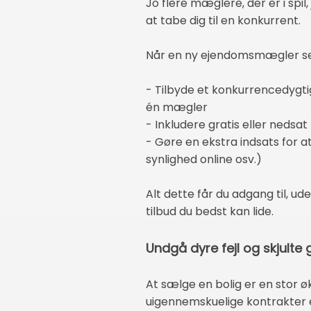
Jo flere mæglere, der er i spil, 
at tabe dig til en konkurrent.
Når en ny ejendomsmægler ser, a
- Tilbyde et konkurrencedygtig
én mægler
- Inkludere gratis eller nedsat
- Gøre en ekstra indsats for a
synlighed online osv.)
Alt dette får du adgang til, ude
tilbud du bedst kan lide.
Undgå dyre fejl og skjulte
At sælge en bolig er en stor øk
uigennemskuelige kontrakter e