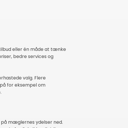
ét tilbud eller én måde at tænke
priser, bedre services og
orhastede valg. Flere
t på for eksempel om
.
sen på mæglernes ydelser ned.