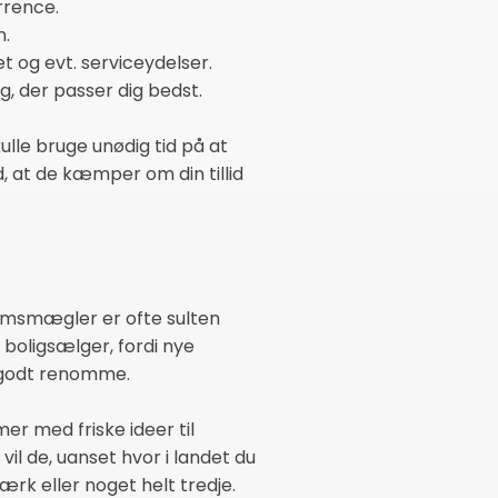
rrence.
n.
t og evt. serviceydelser.
, der passer dig bedst.
lle bruge unødig tid på at
d, at de kæmper om din tillid
domsmægler er ofte sulten
 boligsælger, fordi nye
 godt renomme.
r med friske ideer til
il de, uanset hvor i landet du
ærk eller noget helt tredje.