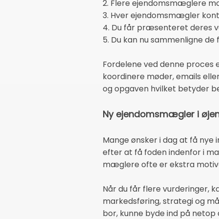
2. Flere ejendomsmæglere modt
3. Hver ejendomsmægler kontakt
4. Du får præsenteret deres vu
5. Du kan nu sammenligne de f
Fordelene ved denne proces er 
koordinere møder, emails eller
og opgaven hvilket betyder bedr
Ny ejendomsmægler i øje
Mange ønsker i dag at få nye 
efter at få foden indenfor i m
mæglere ofte er ekstra motiv
Når du får flere vurderinger,
markedsføring, strategi og mås
bor, kunne byde ind på netop de