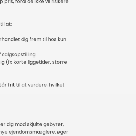
pris, fordi de ikke vil risikere
il at:
handlet dig frem til hos kun
 salgsopstilling
 (fx korte liggetider, større
 frit til at vurdere, hvilket
rer dig mod skjulte gebyrer,
ra nye ejendomsmæglere, øger