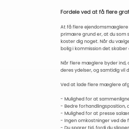
Fordele ved at få flere grat
At få flere ejendomsmæglere ti
primære grund er, at du som sæ
koster dig noget. Når du væ
bolig i kommission det skaber et
Når flere mæglere byder ind, 
deres ydelser, og samtidig vil 
Ved at lade flere mæglere afg
- Mulighed for at sammenlign
- Bedre forhandlingsposition,
- Mulighed for at presse salæ
- Ingen omkostninger ved de fø
- Du sparer tid, fordi du slip