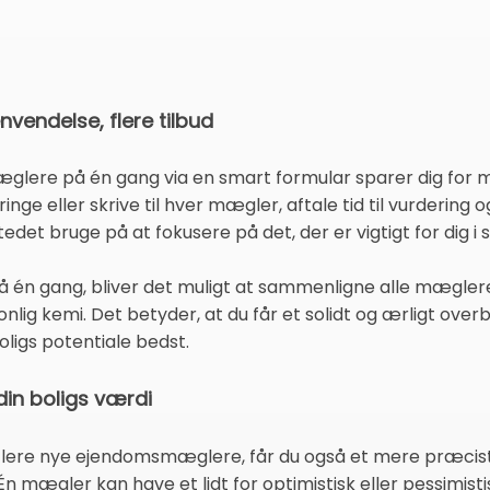
nvendelse, flere tilbud
glere på én gang via en smart formular sparer dig for 
 ringe eller skrive til hver mægler, aftale tid til vurdering
stedet bruge på at fokusere på det, der er vigtigt for dig i
 på én gang, bliver det muligt at sammenligne alle mægle
nlig kemi. Det betyder, at du får et solidt og ærligt overb
oligs potentiale bedst.
din boligs værdi
 flere nye ejendomsmæglere, får du også et mere præcist b
n mægler kan have et lidt for optimistisk eller pessimist