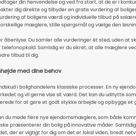
ager din henvendelse og ved fra start, at de er i konku
er dig direkte og tilbyder en gratis vurdering af bolige
rdering af boligens værdi og individuelle tilbud på salære
orskellige mæglere, stille spørgsmål og vælge den løsning
åbenlyse: Du samler alle vurderinger ét sted, uden at sku
 telefonopkald. Samtidig er du sikret, at alle mæglere ve
e tilbud til dig.
nhøjde med dine behov
indskud i bolighandelens klassiske processer. En ny ejen
arkedet og vil gerne vise sit værd. Det kan du udnytte som
erede for at gøre et godt stykke arbejde og opbygge et
 kan du møde flere nye ejendomsmæglere, som både komme
ke præsenterer din bolig på innovative måder. Samtidig v
t, der er vigtigt for dig om det er lokal viden, bredt netv