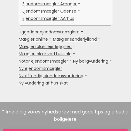
-
Ejendomsmægler Amager
-
Ejendomsmægler Odense
Ejendomsmægler AArhus
-
Liggetider ejendomsmæglere
-
-
Mægler online
Mægler sønderjylland
-
Mæglersalær ejerlejlighed
-
Mæglersalær ved hussalg
-
-
Notar ejendomsmægler
Ny boligvurdering
-
Ny ejendomsmægler
-
Ny offentlig ejendomsvurdering
Ny vurdering af hus skat
Tilmeld dig vores nyhedsbrev med gode tips og tilbud til
boligejere: