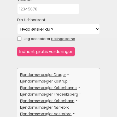
Din tidshorisont:
Jeg accepterer
betingelserne
-
Ejendomsmægler Dragør
-
Ejendomsmægler Kastrup
-
Ejendomsmægler København s
-
Ejendomsmægler Frederiksberg
-
Ejendomsmægler København
-
Ejendomsmægler Nørrebro
-
Ejendomsmægler Vesterbro