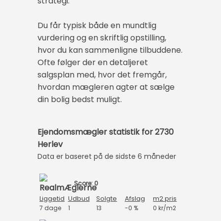
strategi.
Du får typisk både en mundtlig
vurdering og en skriftlig opstilling,
hvor du kan sammenligne tilbuddene.
Ofte følger der en detaljeret
salgsplan med, hvor det fremgår,
hvordan mægleren agter at sælge
din bolig bedst muligt.
Ejendomsmægler statistik for 2730
Herlev
Data er baseret på de sidste 6 måneder
Score: 0
Liggetid
Udbud
Solgte
Afslag
m2 pris
7 dage
1
13
-0 %
0 kr/m2