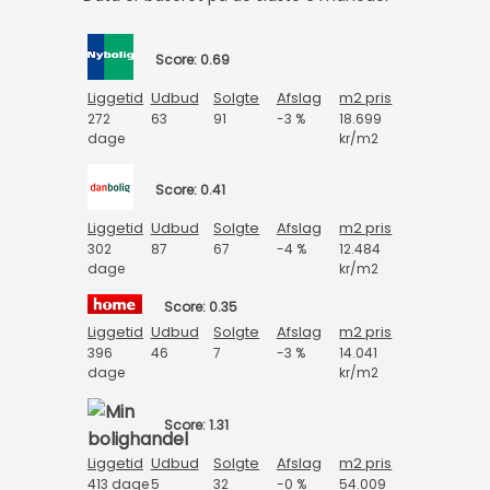
Score: 0.69
Liggetid
Udbud
Solgte
Afslag
m2 pris
272
63
91
-3 %
18.699
dage
kr/m2
Score: 0.41
Liggetid
Udbud
Solgte
Afslag
m2 pris
302
87
67
-4 %
12.484
dage
kr/m2
Score: 0.35
Liggetid
Udbud
Solgte
Afslag
m2 pris
396
46
7
-3 %
14.041
dage
kr/m2
Score: 1.31
Liggetid
Udbud
Solgte
Afslag
m2 pris
413 dage
5
32
-0 %
54.009