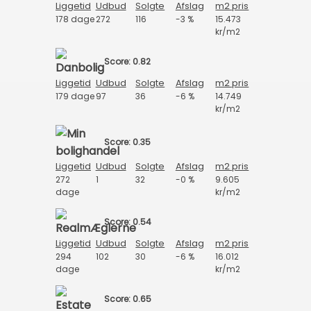
Liggetid
Udbud
Solgte
Afslag
m2 pris
178 dage
272
116
-3 %
15.473
kr/m2
Score: 0.82
Liggetid
Udbud
Solgte
Afslag
m2 pris
179 dage
97
36
-6 %
14.749
kr/m2
Score: 0.35
Liggetid
Udbud
Solgte
Afslag
m2 pris
272
1
32
-0 %
9.605
dage
kr/m2
Score: 0.54
Liggetid
Udbud
Solgte
Afslag
m2 pris
294
102
30
-6 %
16.012
dage
kr/m2
Score: 0.65