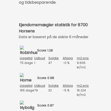
og tidsbesparende.
Ejendomsmægler statistik for 8700
Horsens
Data er baseret på de sidste 6 måneder
Score: 1.28
Liggetid
Udbud
Solgte
Afslag
m2 pris
75 dage
1
47
-0 %
9.605
kr/m2
Score: 0.98
Liggetid
Udbud
Solgte
Afslag
m2 pris
165 dage
79
32
-5 %
16.224
kr/m2
Score: 0.87