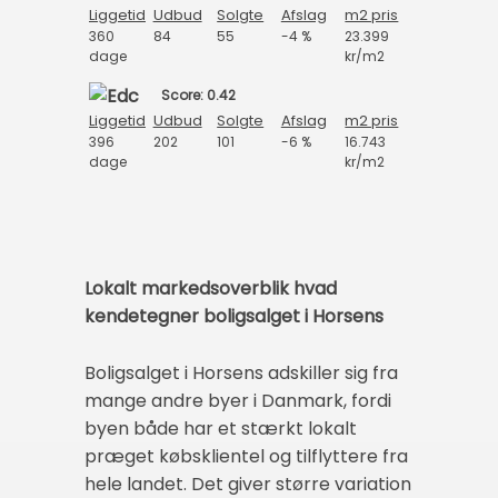
Liggetid
Udbud
Solgte
Afslag
m2 pris
360
84
55
-4 %
23.399
dage
kr/m2
Score: 0.42
Liggetid
Udbud
Solgte
Afslag
m2 pris
396
202
101
-6 %
16.743
dage
kr/m2
Lokalt markedsoverblik hvad
kendetegner boligsalget i Horsens
Boligsalget i Horsens adskiller sig fra
mange andre byer i Danmark, fordi
byen både har et stærkt lokalt
præget købsklientel og tilflyttere fra
hele landet. Det giver større variation