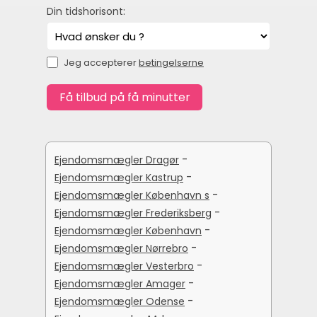
Din tidshorisont:
Jeg accepterer
betingelserne
-
Ejendomsmægler Dragør
-
Ejendomsmægler Kastrup
-
Ejendomsmægler København s
-
Ejendomsmægler Frederiksberg
-
Ejendomsmægler København
-
Ejendomsmægler Nørrebro
-
Ejendomsmægler Vesterbro
-
Ejendomsmægler Amager
-
Ejendomsmægler Odense