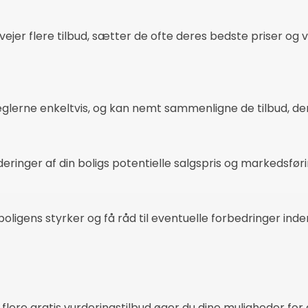
er flere tilbud, sætter de ofte deres bedste priser og vil
glerne enkeltvis, og kan nemt sammenligne de tilbud, d
rderinger af din boligs potentielle salgspris og markedsfø
ligens styrker og få råd til eventuelle forbedringer inden
lere gratis vurderingstilbud øger du dine muligheder for