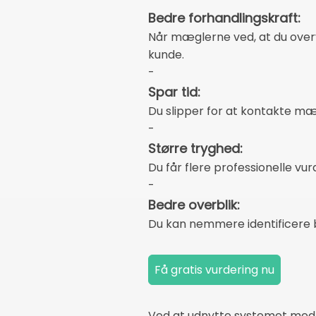
Bedre forhandlingskraft:
Når mæglerne ved, at du overvej
kunde.
-
Spar tid:
Du slipper for at kontakte mæ
-
Større tryghed:
Du får flere professionelle vu
-
Bedre overblik:
Du kan nemmere identificere bo
Ved at udnytte systemet med f