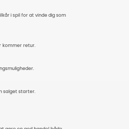
kår i spil for at vinde dig som
er kommer retur.
ringsmuligheder.
 salget starter.
 at gøre en god handel både