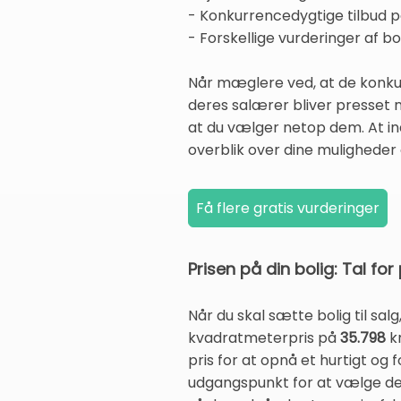
- Konkurrencedygtige tilbud 
- Forskellige vurderinger af b
Når mæglere ved, at de konkur
deres salærer bliver presset n
at du vælger netop dem. At ind
overblik over dine muligheder 
Prisen på din bolig: Tal f
Når du skal sætte bolig til sal
kvadratmeterpris på
35.798
kr
pris for at opnå et hurtigt og 
udgangspunkt for at vælge den