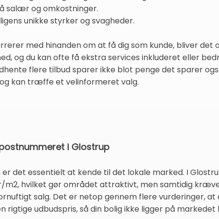
på salær og omkostninger.
oligens unikke styrker og svagheder.
rerer med hinanden om at få dig som kunde, bliver det oft
ed, og du kan ofte få ekstra services inkluderet eller be
hente flere tilbud sparer ikke blot penge det sparer også
og kan træffe et velinformeret valg.
or postnummeret i Glostrup
g, er det essentielt at kende til det lokale marked. I Glost
/m2, hvilket gør området attraktivt, men samtidig kræve
fornuftigt salg. Det er netop gennem flere vurderinger, at
 rigtige udbudspris, så din bolig ikke ligger på markede