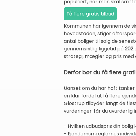
populært, når man skal sætte b
Kommunen har igennem de sidst
hovedstaden, stiger efterspø
antal boliger til salg de sene
gennemsnitlig liggetid på
202
d
strategi, mægler og pris med
Derfor bør du få flere grati
Uanset om du har haft tanker om
en klar fordel at få flere ejen
Glostrup tilbyder langt de fl
vurderinger, får du uvurderlig in
- Hvilken udbudspris din bolig
- Ejendomsmæglernes individue