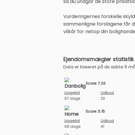
så du undgår de store prisafsl
Vurderingernes forskelle skyld
sammenligne forslagene får du
vilkår for netop din bolighande
Ejendomsmægler statistik 
Data er baseret på de sidste 6 m
Score: 7.03
Liggetid
Udbud
57 dage
23
Score: 5.15
Liggetid
Udbud
69 dage
41