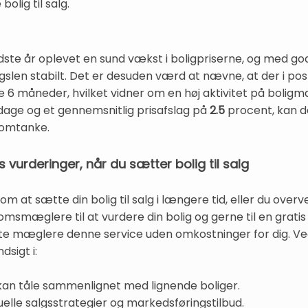
olig til salg.
e år oplevet en sund vækst i boligpriserne, og med gode 
rgslen stabilt. Det er desuden værd at nævne, at der i 
ste 6 måneder, hvilket vidner om en høj aktivitet på bolig
age og et gennemsnitlig prisafslag på
2.5
procent, kan d
 omtanke.
s vurderinger, når du sætter bolig til salg
 at sætte din bolig til salg i længere tid, eller du overve
domsmæglere til at vurdere din bolig og gerne til en gratis
este mæglere denne service uden omkostninger for dig. Ve
dsigt i:
 kan tåle sammenlignet med lignende boliger.
lle salgsstrategier og markedsføringstilbud.