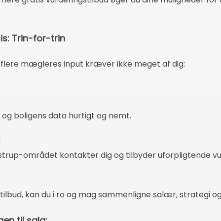
s: Trin-for-trin
d flere mægleres input kræver ikke meget af dig:
 og boligens data hurtigt og nemt.
:
rup-området kontakter dig og tilbyder uforpligtende vur
 tilbud, kan du i ro og mag sammenligne salær, strategi og
n til salg: