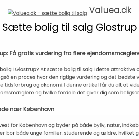
Valuea.dk
Sætte bolig til salg Glostrup
strup: Få gratis vurdering fra flere ejendomsmægle
ig i Glostrup? At sætte bolig til salg i dette attraktive
så en proces hvor den rigtige vurdering og det bedste
e tidsforbrug og økonomi. I denne artikel får du alt at vi
endomsmæglere og hvilke fordele det giver dig som boligsæ
mråde nær København
vest for København og byder på både byliv, natur, indkøb
 Her bor både unge familier, studerende og ældre, hvilke