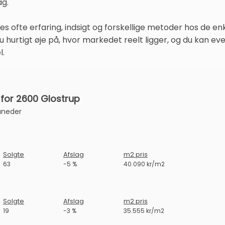
ag.
es ofte erfaring, indsigt og forskellige metoder hos de e
 hurtigt øje på, hvor markedet reelt ligger, og du kan e
l.
for 2600 Glostrup
åneder
Solgte
Afslag
m2 pris
63
-5 %
40.090 kr/m2
Solgte
Afslag
m2 pris
19
-3 %
35.555 kr/m2