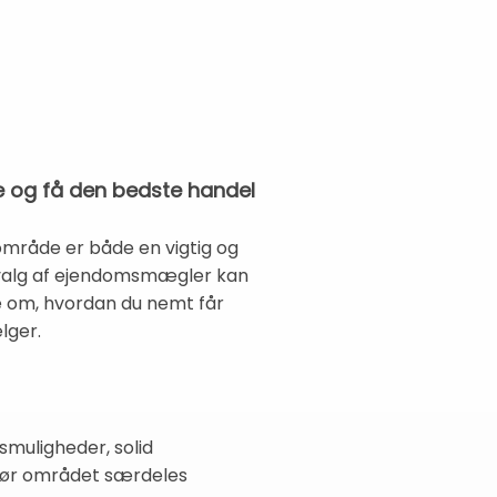
re og få den bedste handel
 område er både en vigtig og
 valg af ejendomsmægler kan
de om, hvordan du nemt får
lger.
smuligheder, solid
t gør området særdeles