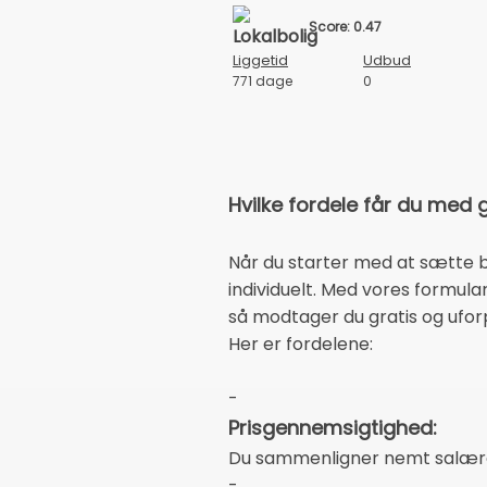
Score: 0.47
Liggetid
Udbud
771 dage
0
Hvilke fordele får du med 
Når du starter med at sætte bo
individuelt. Med vores formula
så modtager du gratis og ufor
Her er fordelene:
-
Prisgennemsigtighed:
Du sammenligner nemt salærer
-