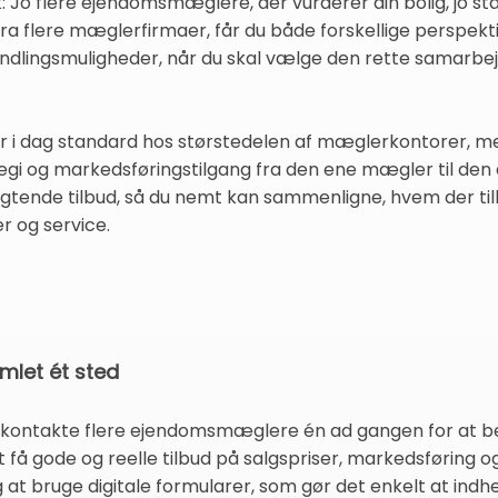
 Jo flere ejendomsmæglere, der vurderer din bolig, jo st
ra flere mæglerfirmaer, får du både forskellige perspekti
dlingsmuligheder, når du skal vælge den rette samarbejd
r i dag standard hos størstedelen af mæglerkontorer, men
egi og markedsføringstilgang fra den ene mægler til den 
pligtende tilbud, så du nemt kan sammenligne, hvem der ti
r og service.
amlet ét sted
t kontakte flere ejendomsmæglere én ad gangen for at be
at få gode og reelle tilbud på salgspriser, markedsføring
at bruge digitale formularer, som gør det enkelt at indhe