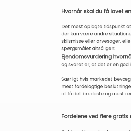
Hvornår skal du få lavet 
Det mest oplagte tidspunkt at 
der kan være andre situationer
skilsmisse eller arvesager, el
spørgsmålet altså igen:
Ejendomsvurdering hvornå
og svaret er, at det er en god
Særligt hvis markedet bevæger
mest fordelagtige beslutninger
at få det bredeste og mest real
Fordelene ved flere grati