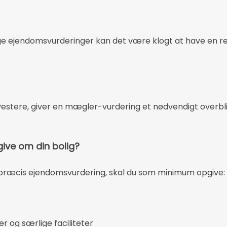
ige ejendomsvurderinger kan det være klogt at have en re
investere, giver en mægler-vurdering et nødvendigt overbli
give om din bolig?
præcis ejendomsvurdering, skal du som minimum opgive:
r og særlige faciliteter