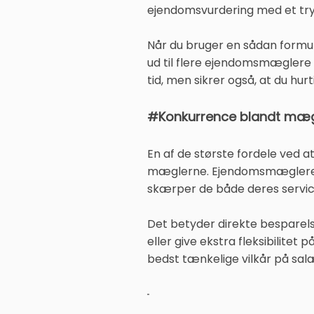
ejendomsvurdering med et try
Når du bruger en sådan formul
ud til flere ejendomsmæglere i
tid, men sikrer også, at du hu
#Konkurrence blandt mægle
En af de største fordele ved 
mæglerne. Ejendomsmæglere ved
skærper de både deres service
Det betyder direkte besparelse
eller give ekstra fleksibilitet 
bedst tænkelige vilkår på salæ