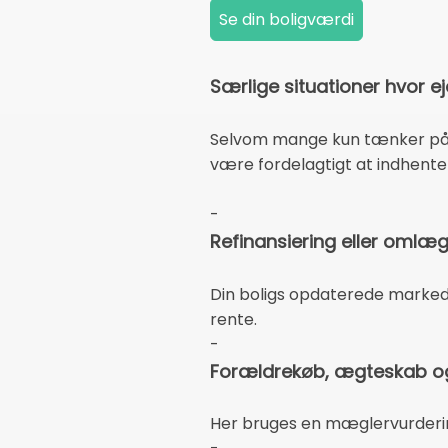
Særlige situationer hvor e
Selvom mange kun tænker på e
være fordelagtigt at indhente 
-
Refinansiering eller omlæg
Din boligs opdaterede markeds
rente.
-
Forældrekøb, ægteskab og
Her bruges en mæglervurderin