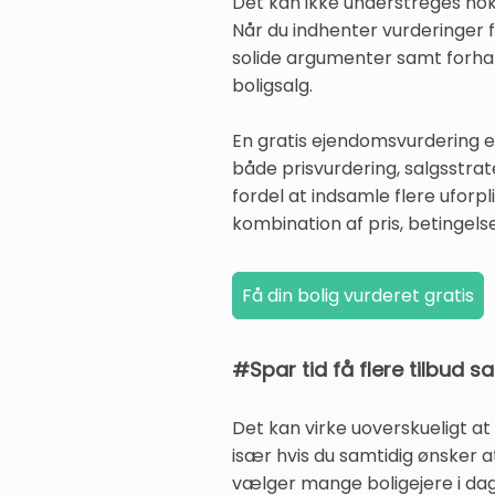
Det kan ikke understreges nok:
Når du indhenter vurderinger f
solide argumenter samt forhan
boligsalg.
En gratis ejendomsvurdering e
både prisvurdering, salgsstrat
fordel at indsamle flere ufor
kombination af pris, betingelse
#Spar tid få flere tilbud s
Det kan virke uoverskueligt a
især hvis du samtidig ønsker 
vælger mange boligejere i dag 