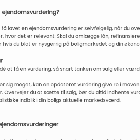
en ejendomsvurdering?
få lavet en ejendomsvurdering er selvfølgelig, når du ove
, hvor det er relevant: Skal du omlægge lån, refinansiere
ler hvis du blot er nysgerrig på boligmarkedet og din økon
r
 idé at få en vurdering, så snart tanken om salg eller vær
 sig meget, kan en opdateret vurdering give ro i maven o
. Overvejer du at sætte til salg, bør du altid indhente vu
istiske indblik i din boligs aktuelle markedsværdi.
s ejendomsvurderinger