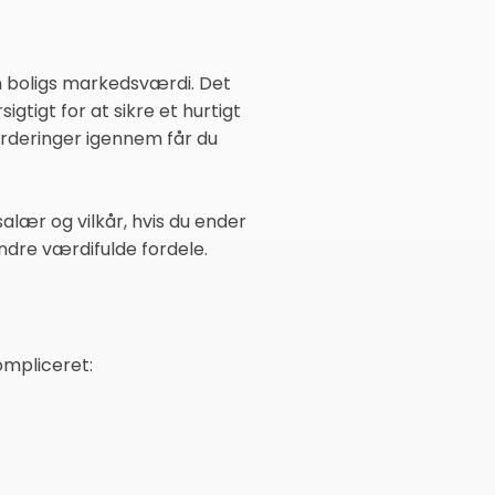
in boligs markedsværdi. Det
tigt for at sikre et hurtigt
vurderinger igennem får du
alær og vilkår, hvis du ender
ndre værdifulde fordele.
ompliceret: