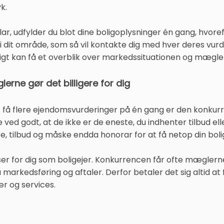
k.
ar, udfylder du blot dine boligoplysninger én gang, hvor
 dit område, som så vil kontakte dig med hver deres vurde
rtigt kan få et overblik over markedssituationen og mægle
rne gør det billigere for dig
at få flere ejendomsvurderinger på én gang er den konkur
 godt, at de ikke er de eneste, du indhenter tilbud elle
, tilbud og måske endda honorar for at få netop din boli
r for dig som boligejer. Konkurrencen får ofte mæglerne 
på markedsføring og aftaler. Derfor betaler det sig altid at f
r og services.