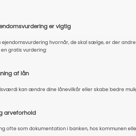
jendomsvurdering er vigtig
jendomsvurdering hvornår, de skal sælge, er der andre s
en gratis vurdering:
ning af lån
værdi kan ændre dine lånevilkår eller skabe bedre mulig
 arveforhold
g ofte som dokumentation i banken, hos kommunen eller