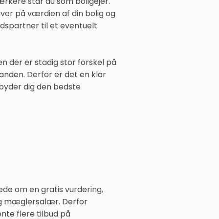
ærkere står du som boligejer.
ver på værdien af din bolig og
spartner til et eventuelt
 der er stadig stor forskel på
anden. Derfor er det en klar
lbyder dig den bedste
de om en gratis vurdering,
 og mæglersalær. Derfor
nte flere tilbud på