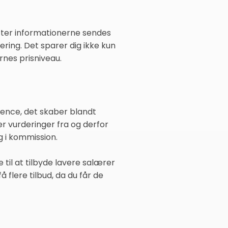
efter informationerne sendes
ring. Det sparer dig ikke kun
rnes prisniveau.
rence, det skaber blandt
r vurderinger fra og derfor
g i kommission.
til at tilbyde lavere salærer
å flere tilbud, da du får de