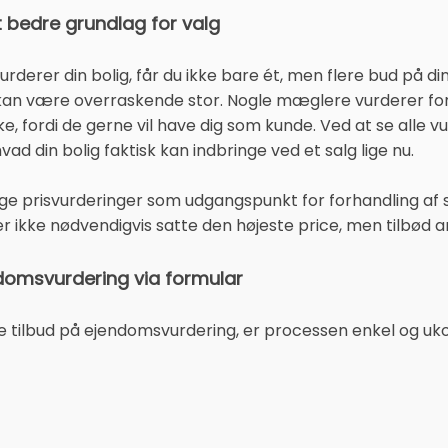
t bedre grundlag for valg
derer din bolig, får du ikke bare ét, men flere bud på d
 kan være overraskende stor. Nogle mæglere vurderer forsig
ke, fordi de gerne vil have dig som kunde. Ved at se alle 
 hvad din bolig faktisk kan indbringe ved et salg lige nu.
ge prisvurderinger som udgangspunkt for forhandling af s
ikke nødvendigvis satte den højeste price, men tilbød a
domsvurdering via formular
re tilbud på ejendomsvurdering, er processen enkel og uk