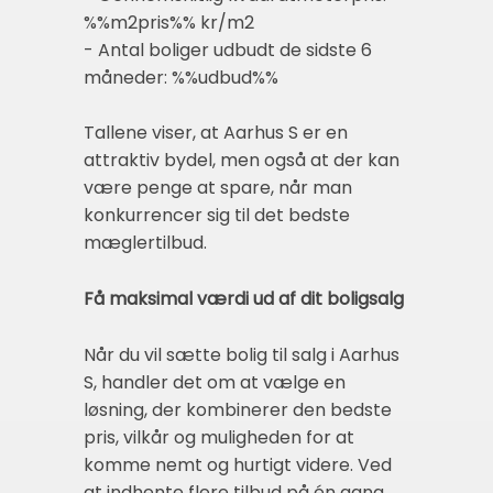
%%m2pris%% kr/m2
- Antal boliger udbudt de sidste 6
måneder: %%udbud%%
Tallene viser, at Aarhus S er en
attraktiv bydel, men også at der kan
være penge at spare, når man
konkurrencer sig til det bedste
mæglertilbud.
Få maksimal værdi ud af dit boligsalg
Når du vil sætte bolig til salg i Aarhus
S, handler det om at vælge en
løsning, der kombinerer den bedste
pris, vilkår og muligheden for at
komme nemt og hurtigt videre. Ved
at indhente flere tilbud på én gang,