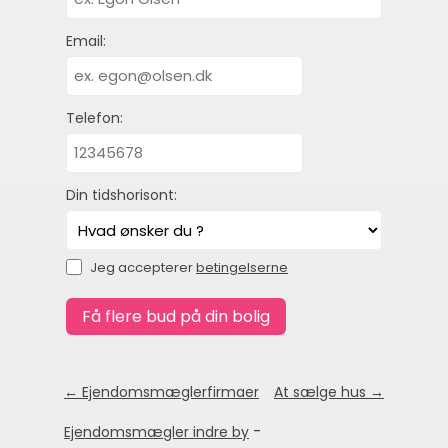
Email:
Telefon:
Din tidshorisont:
Jeg accepterer
betingelserne
← Ejendomsmæglerfirmaer
At sælge hus →
-
Ejendomsmægler indre by