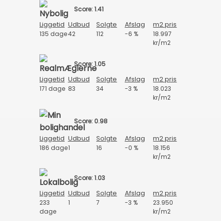
Score: 1.41
Liggetid
Udbud
Solgte
Afslag
m2 pris
135 dage
42
112
-6 %
18.997
kr/m2
Score: 1.05
Liggetid
Udbud
Solgte
Afslag
m2 pris
171 dage
83
34
-3 %
18.023
kr/m2
Score: 0.98
Liggetid
Udbud
Solgte
Afslag
m2 pris
186 dage
1
16
-0 %
18.156
kr/m2
Score: 1.03
Liggetid
Udbud
Solgte
Afslag
m2 pris
233
1
7
-3 %
23.950
dage
kr/m2