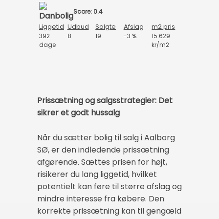
Score: 0.4
Liggetid
Udbud
Solgte
Afslag
m2 pris
392
8
19
-3 %
15.629
dage
kr/m2
Prissætning og salgsstrategier: Det
sikrer et godt hussalg
Når du sætter bolig til salg i Aalborg
SØ, er den indledende prissætning
afgørende. Sættes prisen for højt,
risikerer du lang liggetid, hvilket
potentielt kan føre til større afslag og
mindre interesse fra købere. Den
korrekte prissætning kan til gengæld