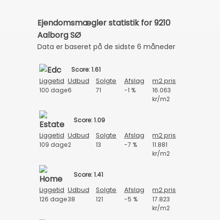
Ejendomsmægler statistik for 9210
Aalborg SØ
Data er baseret på de sidste 6 måneder
Score: 1.61
Liggetid
Udbud
Solgte
Afslag
m2 pris
100 dage
6
71
-1 %
16.063
kr/m2
Score: 1.09
Liggetid
Udbud
Solgte
Afslag
m2 pris
109 dage
2
13
-7 %
11.881
kr/m2
Score: 1.41
Liggetid
Udbud
Solgte
Afslag
m2 pris
126 dage
38
121
-5 %
17.823
kr/m2