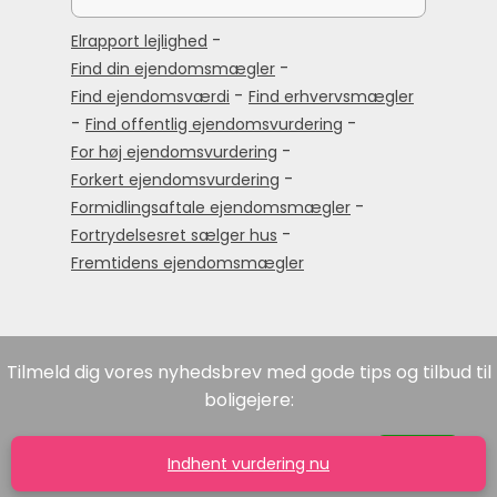
-
Elrapport lejlighed
-
Find din ejendomsmægler
-
Find ejendomsværdi
Find erhvervsmægler
-
-
Find offentlig ejendomsvurdering
-
For høj ejendomsvurdering
-
Forkert ejendomsvurdering
-
Formidlingsaftale ejendomsmægler
-
Fortrydelsesret sælger hus
Fremtidens ejendomsmægler
Tilmeld dig vores nyhedsbrev med gode tips og tilbud til
boligejere:
Indhent vurdering nu