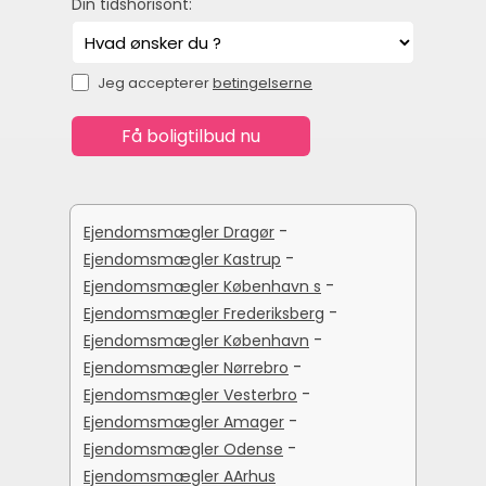
Din tidshorisont:
Jeg accepterer
betingelserne
-
Ejendomsmægler Dragør
-
Ejendomsmægler Kastrup
-
Ejendomsmægler København s
-
Ejendomsmægler Frederiksberg
-
Ejendomsmægler København
-
Ejendomsmægler Nørrebro
-
Ejendomsmægler Vesterbro
-
Ejendomsmægler Amager
-
Ejendomsmægler Odense
Ejendomsmægler AArhus