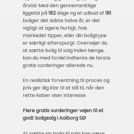
årstid. Med den gennemsnitlige
liggetid på
182
dage og et udbud af
181
boliger det sidste halve år, er det
vigtigt at agere hurtigt, hvis
markedet tipper, eller din boligtype
er særligt efterspurgt. Overvejer du
at sætte bolig til salg inden længe,
kan du med fordel indhente de første
gratis vurderinger allerede nu.
En realistisk forventning til proces og
pris gør dig klar til at slå til, når den
rette køber viser interesse.
Flere gratis vurderinger vejen til et
godt boligsalg i Aalborg SØ
At sætte sin bolig til salg kan være