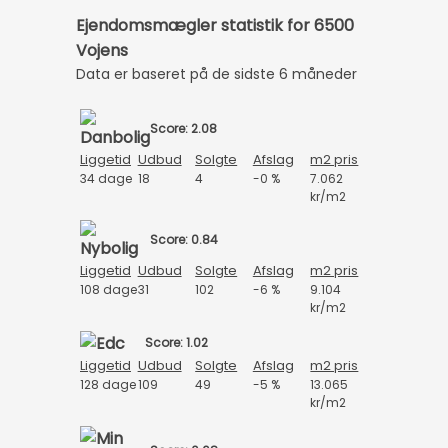
Ejendomsmægler statistik for 6500
Vojens
Data er baseret på de sidste 6 måneder
Score: 2.08
Liggetid
Udbud
Solgte
Afslag
m2 pris
34 dage
18
4
-0 %
7.062
kr/m2
Score: 0.84
Liggetid
Udbud
Solgte
Afslag
m2 pris
108 dage
31
102
-6 %
9.104
kr/m2
Score: 1.02
Liggetid
Udbud
Solgte
Afslag
m2 pris
128 dage
109
49
-5 %
13.065
kr/m2