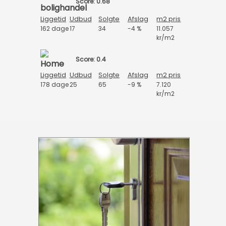
Score: 0.68
Liggetid
Udbud
Solgte
Afslag
m2 pris
162 dage
17
34
-4 %
11.057
kr/m2
Score: 0.4
Liggetid
Udbud
Solgte
Afslag
m2 pris
178 dage
25
65
-9 %
7.120
kr/m2