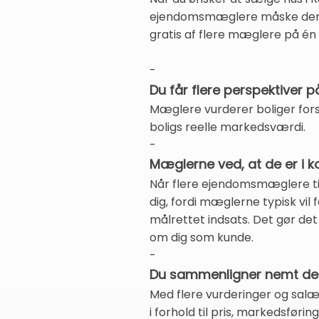
ejendomsmæglere måske dem du
gratis af flere mæglere på én 
-
Du får flere perspektiver p
Mæglere vurderer boliger forsk
boligs reelle markedsværdi.
-
Mæglerne ved, at de er i k
Når flere ejendomsmæglere til
dig, fordi mæglerne typisk vi
målrettet indsats. Det gør det
om dig som kunde.
-
Du sammenligner nemt der
Med flere vurderinger og salæ
i forhold til pris, markedsføri