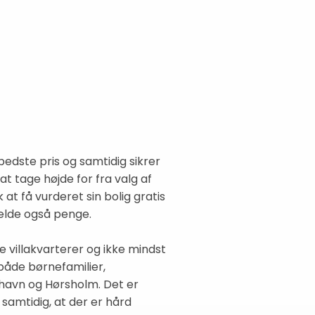
edste pris og samtidig sikrer
t tage højde for fra valg af
at få vurderet sin bolig gratis
ælde også penge.
e villakvarterer og ikke mindst
både børnefamilier,
nhavn og Hørsholm. Det er
samtidig, at der er hård