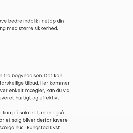
ve bedre indblik i netop din
ing med større sikkerhed.
en fra begyndelsen. Det kan
orskellige tilbud. Her kommer
 hver enkelt mægler, kan du via
eret hurtigt og effektivt.
kke kun på salæret, men også
et salg bliver derfor lavere,
 sælge hus i Rungsted Kyst