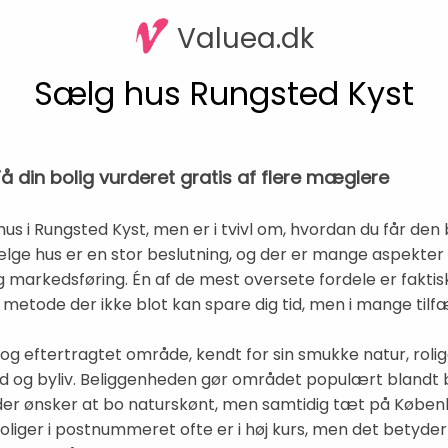
Valuea.dk
Sælg hus Rungsted Kyst
å din bolig vurderet gratis af flere mæglere
 i Rungsted Kyst, men er i tvivl om, hvordan du får den b
lge hus er en stor beslutning, og der er mange aspekter a
 markedsføring. Én af de mest oversete fordele er faktisk 
etode der ikke blot kan spare dig tid, men i mange tilf
 og eftertragtet område, kendt for sin smukke natur, rolig
d og byliv. Beliggenheden gør området populært blandt 
 der ønsker at bo naturskønt, men samtidig tæt på Købe
oliger i postnummeret ofte er i høj kurs, men det betyder 