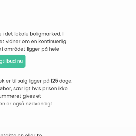
 i det lokale boligmarked. I
lket vidner om en kontinuerlig
 i området ligger på hele
er til salg ligger på
125
dage.
øber, særligt hvis prisen ikke
tnummeret gives et
sen er også nødvendigt.
ntakte en eller to