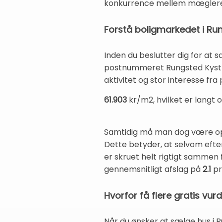
konkurrence mellem mæglere o
Forstå boligmarkedet i Ru
Inden du beslutter dig for at 
postnummeret Rungsted Kyst 
aktivitet og stor interesse fr
61.903
kr/m2, hvilket er langt
Samtidig må man dog være opmæ
Dette betyder, at selvom efters
er skruet helt rigtigt sammen
gennemsnitligt afslag på
2.1
pr
Hvorfor få flere gratis vur
Når du ønsker at sælge hus i R