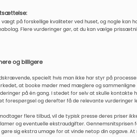
tsættelse:
vægt på forskellige kvaliteter ved huset, og nogle kan ha
 nabolag. Flere vurderinger gør, at du kan vælge prissætn
re og billigere
 tidskrævende, specielt hvis man ikke har styr på process
 markedet, at booke møder med mæglere og sammenligne f
rderinger på én gang. I stedet for selv at skulle kontakte
 forespørgsel og derefter få de relevante vurderinger lev
odtager flere tilbud, vil de typisk presse deres priser i
amer og eventuelle ekstraudgifter. Gennemsnitsprisen for 
 gøre sig ekstra umage for at vinde netop din opgave. At