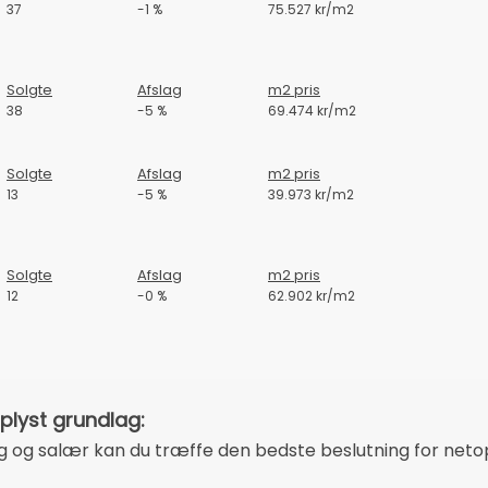
37
-1 %
75.527 kr/m2
Solgte
Afslag
m2 pris
38
-5 %
69.474 kr/m2
Solgte
Afslag
m2 pris
13
-5 %
39.973 kr/m2
Solgte
Afslag
m2 pris
12
-0 %
62.902 kr/m2
lyst grundlag:
 og salær kan du træffe den bedste beslutning for netop 