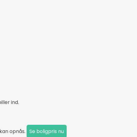
ler ind.
k kan opnås.