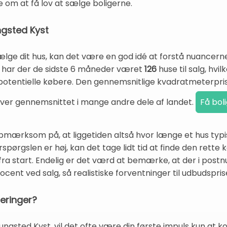
m at få lov at sælge boligerne.
ngsted Kyst
sælge dit hus, kan det være en god idé at forstå nuancerne
har der de sidste 6 måneder været
126
huse til salg, hvi
a potentielle købere. Den gennemsnitlige kvadratmeterpris
 over gennemsnittet i mange andre dele af landet.
rksom på, at liggetiden altså hvor længe et hus typisk 
pørgslen er høj, kan det tage lidt tid at finde den rette k
 fra start. Endelig er det værd at bemærke, at der i pos
ocent ved salg, så realistiske forventninger til udbudspri
deringer?
ungsted Kyst, vil det ofte være din første impuls kun at ko