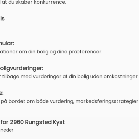
med at du skaber konkurrence.
is
ular:
mationer om din bolig og dine præferencer.
oligvurderinger:
tilbage med vurderinger af din bolig uden omkostninger f
e:
 på bordet om både vurdering, markedsføringsstrategier o
for 2960 Rungsted Kyst
åneder