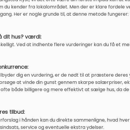
 kender fra lokalområdet. Men der er klare fordele ved 
gang. Her er nogle grunde til, at denne metode fungerer:
å dit hus? værdi:
elligt. Ved at indhente flere vurderinger kan du få et mer
onkurrence:
byder dig en vurdering, er de nødt til at præstere deres
l forsøge at vinde din gunst gennem skarpe salærpriser, e
 ofte både billigere og mere effektivt at sælge hus, da de
es tilbud:
rforslag i hånden kan du direkte sammenligne, hvad hve
ngsindsats, service og eventuelle ekstra ydelser.