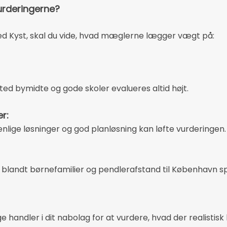
urderingerne?
ted Kyst, skal du vide, hvad mæglerne lægger vægt på:
ed bymidte og gode skoler evalueres altid højt.
r:
nlige løsninger og god planløsning kan løfte vurderingen.
blandt børnefamilier og pendlerafstand til København spil
 handler i dit nabolag for at vurdere, hvad der realistis