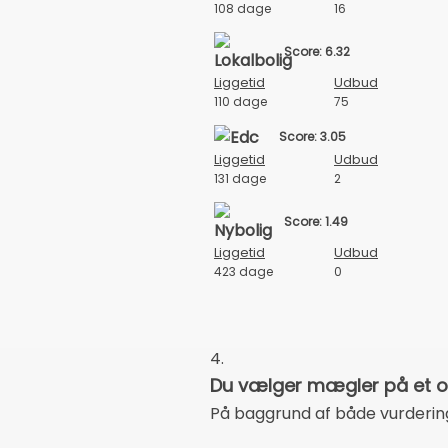
108 dage
16
Score: 6.32
Liggetid
Udbud
110 dage
75
Score: 3.05
Liggetid
Udbud
131 dage
2
Score: 1.49
Liggetid
Udbud
423 dage
0
4.
Du vælger mægler på et op
På baggrund af både vurdering