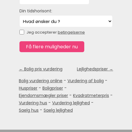
Din tidshorisont:
Jeg accepterer
betingelserne
← Bolig pris vurdering
Lejlighedspriser →
-
-
Bolig vurdering online
Vurdering af bolig
-
-
Huspriser
Boligpriser
-
-
Ejendomsmægler priser
Kvadratmeterpris
-
-
Vurdering hus
Vurdering lejlighed
-
Saelg hus
Saelg lejlighed