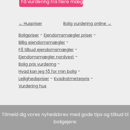
← Huspriser
Bolig vurdering online →
-
-
Boligpriser
Ejendomsmægler priser
-
Billig ejendomsmægler
-
Få tilbud ejendomsmægler
-
Ejendomsmægler nordvest
-
Bolig pris vurdering
-
Hvad kan jeg få for min bolig
-
-
Lejlighedspriser
Kvadratmeterpris
Vurdering hus
Tilmeld dig vores nyhedsbrev med gode tips og tilbud til
boligejere: