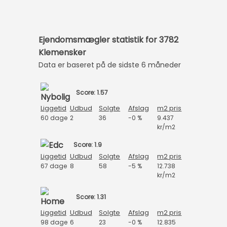
Ejendomsmægler statistik for 3782
Klemensker
Data er baseret på de sidste 6 måneder
Score: 1.57
Liggetid
Udbud
Solgte
Afslag
m2 pris
60 dage
2
36
-0 %
9.437
kr/m2
Score: 1.9
Liggetid
Udbud
Solgte
Afslag
m2 pris
67 dage
8
58
-5 %
12.738
kr/m2
Score: 1.31
Liggetid
Udbud
Solgte
Afslag
m2 pris
98 dage
6
23
-0 %
12.835