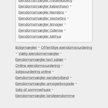
-
Ejendomsmægler Frederiksberg
-
Ejendomsmægler København
-
Ejendomsmægler Nørrebro
-
Ejendomsmægler Vesterbro
-
Ejendomsmægler Amager
-
Ejendomsmægler Odense
Ejendomsmægler AArhus
-
Boligmægler
Offentlige ejendomsvurdering
-
-
Vælg ejendomsmægler
-
Ejendomsmægler lavt salær
-
Online ejendomsvurdering
-
Salgsvurdering online
-
Ejendomsmægler sønderjylland
-
Ejendomsmægler amagerbrogade
-
Salg af sommerhuse
Ejendomsmægler landejendomme