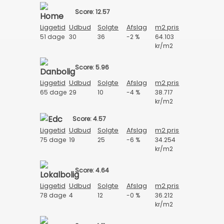
Score: 12.57
Liggetid
Udbud
Solgte
Afslag
m2 pris
51 dage
30
36
-2 %
64.103
kr/m2
Score: 5.96
Liggetid
Udbud
Solgte
Afslag
m2 pris
65 dage
29
10
-4 %
38.717
kr/m2
Score: 4.57
Liggetid
Udbud
Solgte
Afslag
m2 pris
75 dage
19
25
-6 %
34.254
kr/m2
Score: 4.64
Liggetid
Udbud
Solgte
Afslag
m2 pris
78 dage
4
12
-0 %
36.212
kr/m2