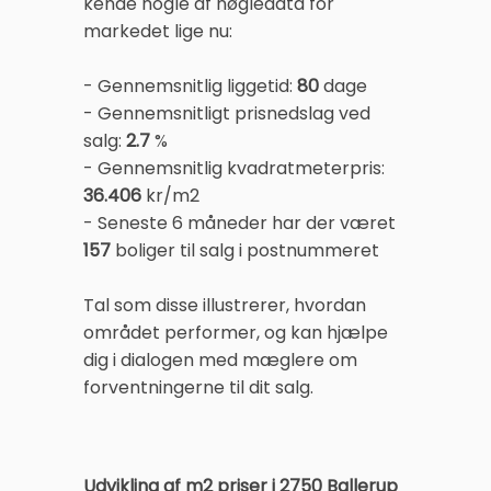
kende nogle af nøgledata for
markedet lige nu:
- Gennemsnitlig liggetid:
80
dage
- Gennemsnitligt prisnedslag ved
salg:
2.7
%
- Gennemsnitlig kvadratmeterpris:
36.406
kr/m2
- Seneste 6 måneder har der været
157
boliger til salg i postnummeret
Tal som disse illustrerer, hvordan
området performer, og kan hjælpe
dig i dialogen med mæglere om
forventningerne til dit salg.
Udvikling af m2 priser i 2750 Ballerup