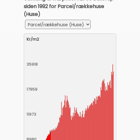
siden 1992 for Parcel/rækkehuse
(Huse)
Kr/m2
35918
17959
11973
8980