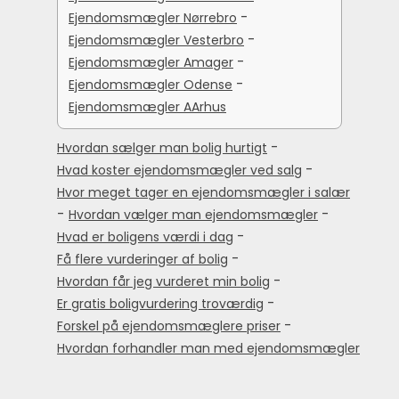
-
Ejendomsmægler Nørrebro
-
Ejendomsmægler Vesterbro
-
Ejendomsmægler Amager
-
Ejendomsmægler Odense
Ejendomsmægler AArhus
-
Hvordan sælger man bolig hurtigt
-
Hvad koster ejendomsmægler ved salg
Hvor meget tager en ejendomsmægler i salær
-
-
Hvordan vælger man ejendomsmægler
-
Hvad er boligens værdi i dag
-
Få flere vurderinger af bolig
-
Hvordan får jeg vurderet min bolig
-
Er gratis boligvurdering troværdig
-
Forskel på ejendomsmæglere priser
Hvordan forhandler man med ejendomsmægler