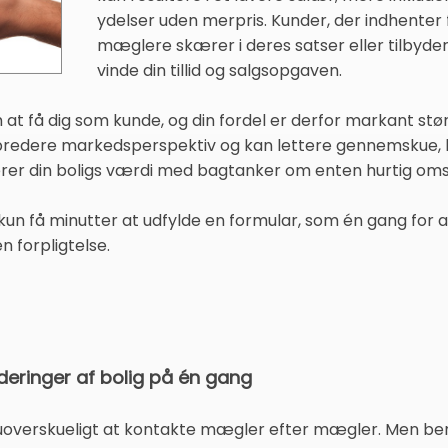
ydelser uden merpris. Kunder, der indhenter fl
mæglere skærer i deres satser eller tilbyder 
vinde din tillid og salgsopgaven.
 få dig som kunde, og din fordel er derfor markant større
t bredere markedsperspektiv og kan lettere gennemskue,
rer din boligs værdi med bagtanker om enten hurtig omsæ
un få minutter at udfylde en formular, som én gang for all
n forpligtelse.
rderinger af bolig på én gang
uoverskueligt at kontakte mægler efter mægler. Men ben