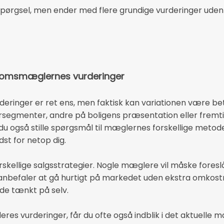
pørgsel, men ender med flere grundige vurderinger uden at
endomsmæglernes vurderinger
urderinger er ret ens, men faktisk kan variationen være b
rsegmenter, andre på boligens præsentation eller fremti
n du også stille spørgsmål til mæglernes forskellige metode
dst for netop dig.
rskellige salgsstrategier. Nogle mæglere vil måske foreslå
nbefaler at gå hurtigt på markedet uden ekstra omkostni
vde tænkt på selv.
s vurderinger, får du ofte også indblik i det aktuelle 