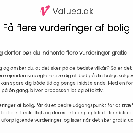
Valuea.dk
Få flere vurderinger af bolig
ig derfor bør du indhente flere vurderinger gratis
g og ønsker du, at det sker på de bedste vilkår? Så er det 
flere ejendomsmæglere give dig et bud på din boligs salgsv
kan spare dig både tid og penge i sidste ende. Med en for
på én gang, bliver processen let og effektiv.
eringer af bolig, får du et bedre udgangspunkt for at træ
ligen forskelligt, og deres erfaring og lokale kendskab sp
e uforpligtende vurderinger, og især når det sker gratis,