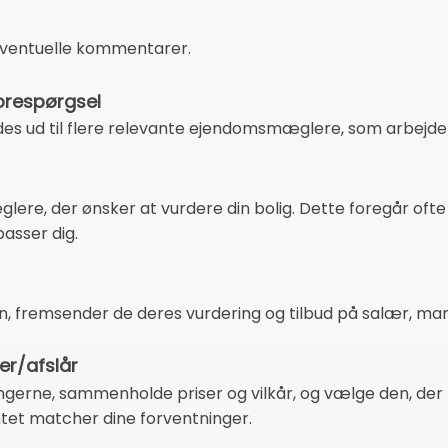
 eventuelle kommentarer.
orespørgsel
des ud til flere relevante ejendomsmæglere, som arbejder
lere, der ønsker at vurdere din bolig. Dette foregår ofte 
passer dig.
n, fremsender de deres vurdering og tilbud på salær, mark
r/afslår
ngerne, sammenholde priser og vilkår, og vælge den, de
intet matcher dine forventninger.