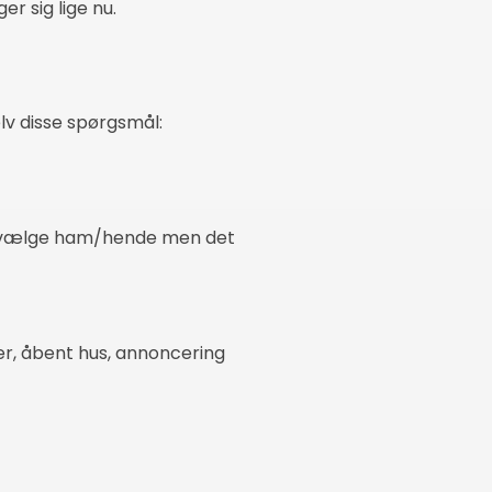
r sig lige nu.
selv disse spørgsmål:
l at vælge ham/hende men det
er, åbent hus, annoncering