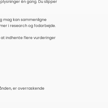
oplysninger én gang. Du slipper
ro og mag kan sammenligne
imer i research og fodarbejde.
at indhente flere vurderinger
 hånden, er overraskende