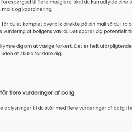
forespørgsel til flere mæglere, skal du kun udfylde dine 
 mails og koordinering.
 får du et komplet overblik direkte på din mail så du i 
de vurdering af boligens værdi. Det sparer dig potentielt t
ymre dig om at vælge forkert. Det er helt uforpligtende 
j uden at skulle forklare dig.
år flere vurderinger af bolig
ne oplysninger til du står med flere vurderinger af bolig i