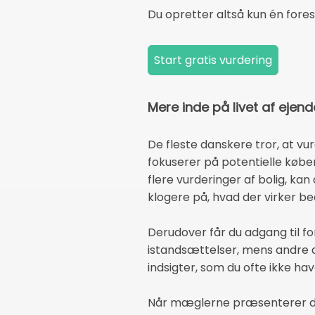
Du opretter altså kun én fores
Mere inde på livet af ej
De fleste danskere tror, at v
fokuserer på potentielle købe
flere vurderinger af bolig, ka
klogere på, hvad der virker be
Derudover får du adgang til fo
istandsættelser, mens andre a
indsigter, som du ofte ikke ha
Når mæglerne præsenterer dere