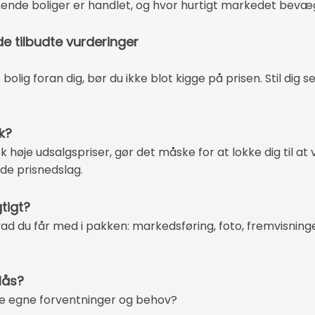
ende boliger er handlet, og hvor hurtigt markedet bevæge
 tilbudte vurderinger
bolig foran dig, bør du ikke blot kigge på prisen. Stil dig 
k?
sk høje udsalgspriser, gør det måske for at lokke dig ti
nde prisnedslag.
tigt?
ad du får med i pakken: markedsføring, foto, fremvisning
lås?
e egne forventninger og behov?