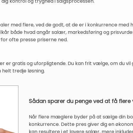
r dig kontrol og tryghed i salgsprocessen.
taler med flere, ved de godt, at de er i konkurrence med 
lkår både hvad angår salær, markedsføring og prisvurderi
rfor ofte presse priserne ned.
 er gratis og uforpligtende. Du kan frit vælge, om du vil
 helt tredje løsning.
Sådan sparer du penge ved at få flere 
Når flere mæglere byder på at sælge din bolig
konkurrence. Dette pres giver dig en økonom
kan resultere i et lavere salær, mere inklude