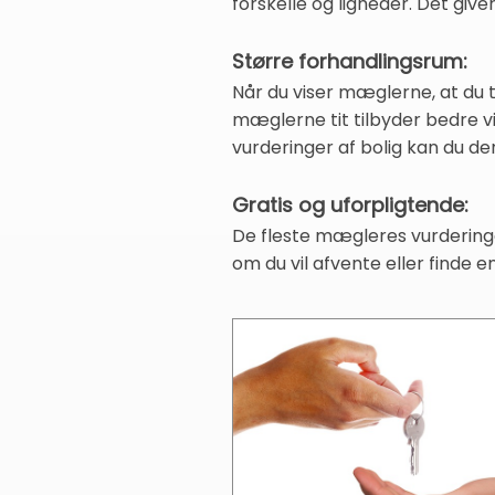
forskelle og ligheder. Det give
Større forhandlingsrum:
Når du viser mæglerne, at du 
mæglerne tit tilbyder bedre vi
vurderinger af bolig kan du de
Gratis og uforpligtende:
De fleste mægleres vurderinger
om du vil afvente eller finde en