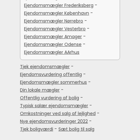
-
Ejendomsmægler Frederiksberg
-
Ejendomsmægler København
-
Ejendomsmægler Nørrebro
-
Ejendomsmægler Vesterbro
-
Ejendomsmægler Amager
-
Ejendomsmægler Odense
Ejendomsmægler AArhus
-
Tjek ejendomsmægler
-
Ejendomsvurdering offentlig
-
Ejendomsmægler sommerhus
-
Din lokale mægler
-
Offentlig vurdering af bolig
-
Typisk salær ejendomsmægler
-
Omkostninger ved salg af lejlighed
-
Nye ejendomsvurderinger 2022
-
Tjek boligværdi
Sæt bolig til salg