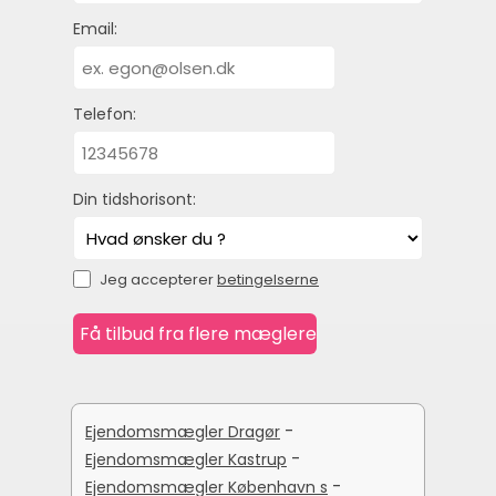
Email:
Telefon:
Din tidshorisont:
Jeg accepterer
betingelserne
-
Ejendomsmægler Dragør
-
Ejendomsmægler Kastrup
-
Ejendomsmægler København s