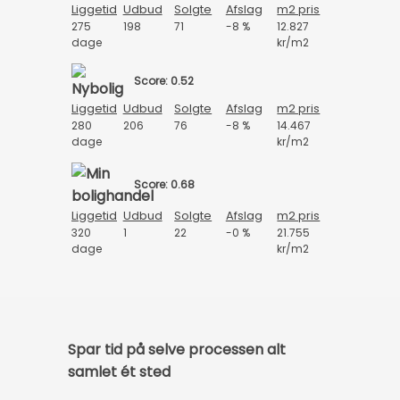
Liggetid
Udbud
Solgte
Afslag
m2 pris
275
198
71
-8 %
12.827
dage
kr/m2
Score: 0.52
Liggetid
Udbud
Solgte
Afslag
m2 pris
280
206
76
-8 %
14.467
dage
kr/m2
Score: 0.68
Liggetid
Udbud
Solgte
Afslag
m2 pris
320
1
22
-0 %
21.755
dage
kr/m2
Spar tid på selve processen alt
samlet ét sted