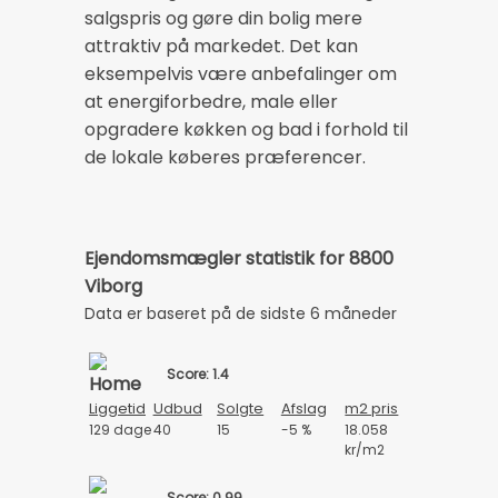
salgspris og gøre din bolig mere
attraktiv på markedet. Det kan
eksempelvis være anbefalinger om
at energiforbedre, male eller
opgradere køkken og bad i forhold til
de lokale køberes præferencer.
Ejendomsmægler statistik for 8800
Viborg
Data er baseret på de sidste 6 måneder
Score: 1.4
Liggetid
Udbud
Solgte
Afslag
m2 pris
129 dage
40
15
-5 %
18.058
kr/m2
Score: 0.99