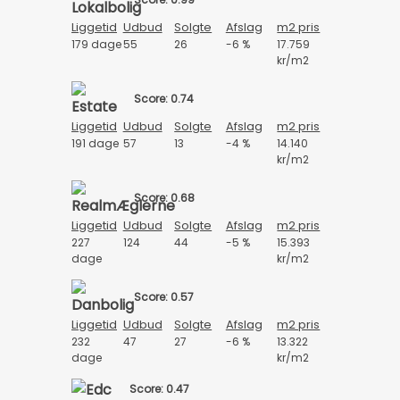
Liggetid
Udbud
Solgte
Afslag
m2 pris
179 dage
55
26
-6 %
17.759
kr/m2
Score: 0.74
Liggetid
Udbud
Solgte
Afslag
m2 pris
191 dage
57
13
-4 %
14.140
kr/m2
Score: 0.68
Liggetid
Udbud
Solgte
Afslag
m2 pris
227
124
44
-5 %
15.393
dage
kr/m2
Score: 0.57
Liggetid
Udbud
Solgte
Afslag
m2 pris
232
47
27
-6 %
13.322
dage
kr/m2
Score: 0.47