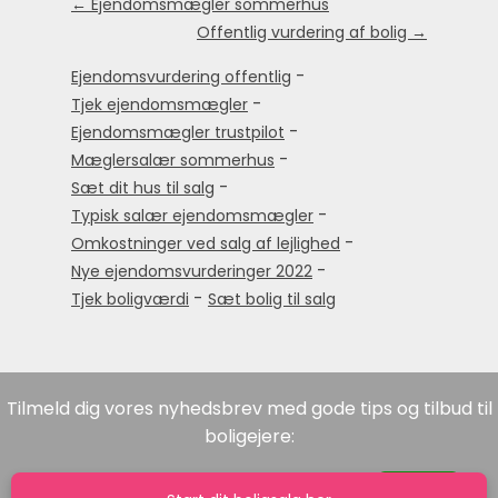
← Ejendomsmægler sommerhus
Offentlig vurdering af bolig →
-
Ejendomsvurdering offentlig
-
Tjek ejendomsmægler
-
Ejendomsmægler trustpilot
-
Mæglersalær sommerhus
-
Sæt dit hus til salg
-
Typisk salær ejendomsmægler
-
Omkostninger ved salg af lejlighed
-
Nye ejendomsvurderinger 2022
-
Tjek boligværdi
Sæt bolig til salg
Tilmeld dig vores nyhedsbrev med gode tips og tilbud til
boligejere: