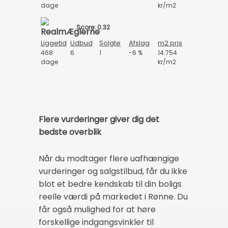
dage
kr/m2
Score: 0.32
Liggetid
Udbud
Solgte
Afslag
m2 pris
468
6
1
-6 %
14.754
dage
kr/m2
Flere vurderinger giver dig det
bedste overblik
Når du modtager flere uafhængige
vurderinger og salgstilbud, får du ikke
blot et bedre kendskab til din boligs
reelle værdi på markedet i Rønne. Du
får også mulighed for at høre
forskellige indgangsvinkler til