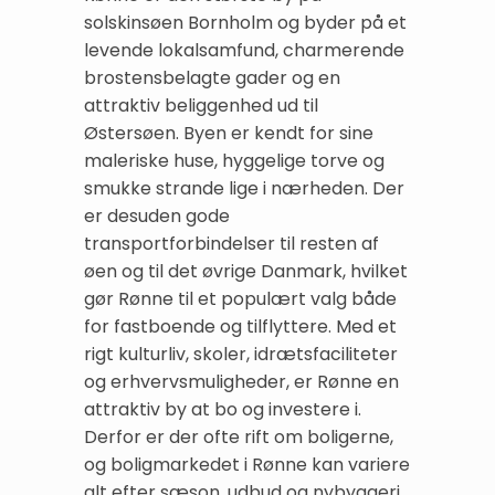
solskinsøen Bornholm og byder på et
levende lokalsamfund, charmerende
brostensbelagte gader og en
attraktiv beliggenhed ud til
Østersøen. Byen er kendt for sine
maleriske huse, hyggelige torve og
smukke strande lige i nærheden. Der
er desuden gode
transportforbindelser til resten af
øen og til det øvrige Danmark, hvilket
gør Rønne til et populært valg både
for fastboende og tilflyttere. Med et
rigt kulturliv, skoler, idrætsfaciliteter
og erhvervsmuligheder, er Rønne en
attraktiv by at bo og investere i.
Derfor er der ofte rift om boligerne,
og boligmarkedet i Rønne kan variere
alt efter sæson, udbud og nybyggeri.