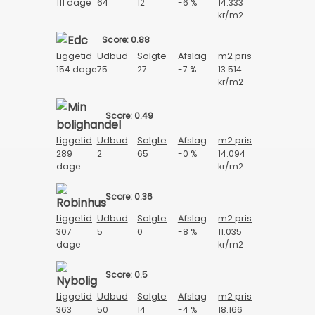
111 dage
64
12
-6 %
14.333
kr/m2
Score: 0.88
Liggetid
Udbud
Solgte
Afslag
m2 pris
154 dage
75
27
-7 %
13.514
kr/m2
Score: 0.49
Liggetid
Udbud
Solgte
Afslag
m2 pris
289
2
65
-0 %
14.094
dage
kr/m2
Score: 0.36
Liggetid
Udbud
Solgte
Afslag
m2 pris
307
5
0
-8 %
11.035
dage
kr/m2
Score: 0.5
Liggetid
Udbud
Solgte
Afslag
m2 pris
363
50
14
-4 %
18.166