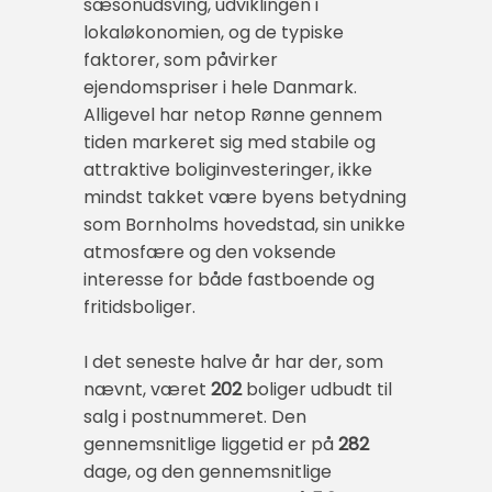
sæsonudsving, udviklingen i
lokaløkonomien, og de typiske
faktorer, som påvirker
ejendomspriser i hele Danmark.
Alligevel har netop Rønne gennem
tiden markeret sig med stabile og
attraktive boliginvesteringer, ikke
mindst takket være byens betydning
som Bornholms hovedstad, sin unikke
atmosfære og den voksende
interesse for både fastboende og
fritidsboliger.
I det seneste halve år har der, som
nævnt, været
202
boliger udbudt til
salg i postnummeret. Den
gennemsnitlige liggetid er på
282
dage, og den gennemsnitlige