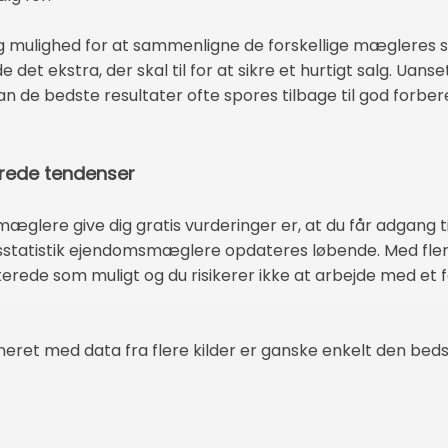
ig mulighed for at sammenligne de forskellige mægleres s
e det ekstra, der skal til for at sikre et hurtigt salg. Uan
 de bedste resultater ofte spores tilbage til god forbe
erede tendenser
 mæglere give dig gratis vurderinger er, at du får adgang 
gsstatistik ejendomsmæglere opdateres løbende. Med fler
terede som muligt og du risikerer ikke at arbejde med et 
t med data fra flere kilder er ganske enkelt den bedst