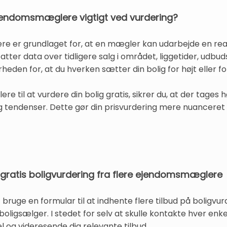
 ejendomsmæglere vigtigt ved vurdering?
e er grundlaget for, at en mægler kan udarbejde en reali
atter data over tidligere salg i området, liggetider, udbu
eden for, at du hverken sætter din bolig for højt eller for 
 til at vurdere din bolig gratis, sikrer du, at der tages h
g tendenser. Dette gør din prisvurdering mere nuanceret
 gratis boligvurdering fra flere ejendomsmæglere
 bruge en formular til at indhente flere tilbud på boligvur
 boligsælger. I stedet for selv at skulle kontakte hver e
el og videresende dig relevante tilbud.