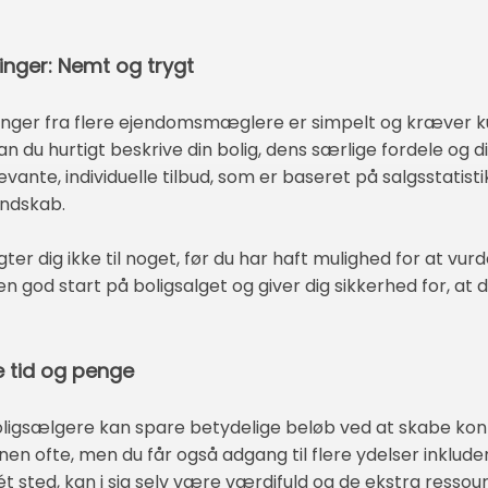
inger: Nemt og trygt
inger fra flere ejendomsmæglere er simpelt og kræver kun
n du hurtigt beskrive din bolig, dens særlige fordele og
levante, individuelle tilbud, som er baseret på salgsstat
ndskab.
igter dig ikke til noget, før du har haft mulighed for at vur
 god start på boligsalget og giver dig sikkerhed for, at d
 tid og penge
oligsælgere kan spare betydelige beløb ved at skabe ko
nen ofte, men du får også adgang til flere ydelser inkluder
t sted, kan i sig selv være værdifuld og de ekstra ressourc