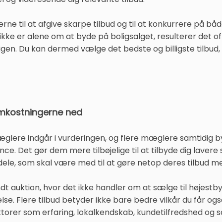
 til at afgive skarpe tilbud og til at konkurrere på både 
ke er alene om at byde på boligsalget, resulterer det of
gen. Du kan dermed vælge det bedste og billigste tilbud, 
omkostningerne ned
glere indgår i vurderingen, og flere mæglere samtidig by
nce. Det gør dem mere tilbøjelige til at tilbyde dig lavere 
ele, som skal være med til at gøre netop deres tilbud mer
dt auktion, hvor det ikke handler om at sælge til højest
se. Flere tilbud betyder ikke bare bedre vilkår du får og
er som erfaring, lokalkendskab, kundetilfredshed og sal