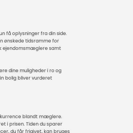
 få oplysninger fra din side.
 din ønskede tidsramme for
istik ejendomsmæglere samt
dere dine muligheder i ro og
in bolig bliver vurderet
nkurrence blandt mæglere.
et i prisen. Tiden du sparer
er, du får frigivet, kan bruges