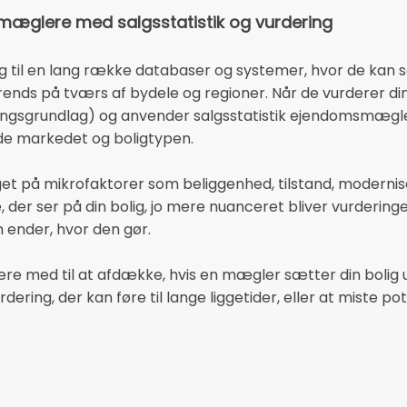
æglere med salgsstatistik og vurdering
il en lang række databaser og systemer, hvor de kan se 
trends på tværs af bydele og regioner. Når de vurderer d
ngsgrundlag) og anvender salgsstatistik ejendomsmæglere
de markedet og boligtypen.
get på mikrofaktorer som beliggenhed, tilstand, modernis
, der ser på din bolig, jo mere nuanceret bliver vurderin
en ender, hvor den gør.
re med til at afdække, hvis en mægler sætter din bolig ure
ring, der kan føre til lange liggetider, eller at miste pot