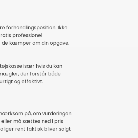
e forhandlingsposition. Ikke
atis professionel
 at de kæmper om din opgave,
tøjskasse især hvis du kan
mægler, der forstår både
tigt og effektivt.
opmærksom på, om vurderingen
gt eller må sættes ned i pris
iger rent faktisk bliver solgt