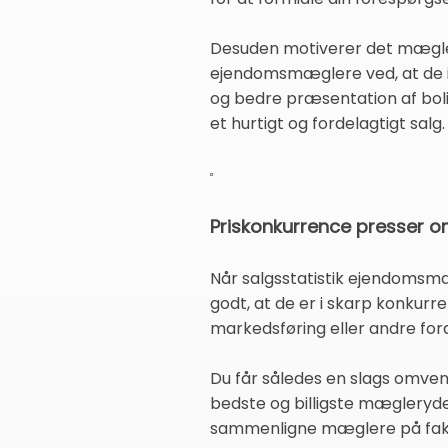
Desuden motiverer det mæglerne
ejendomsmæglere ved, at de ik
og bedre præsentation af boli
et hurtigt og fordelagtigt salg.
Priskonkurrence presser 
Når salgsstatistik ejendomsmæ
godt, at de er i skarp konkurre
markedsføring eller andre ford
Du får således en slags omven
bedste og billigste mæglerydel
sammenligne mæglere på faktor