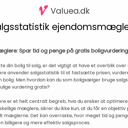
Valuea.dk
lgsstatistik ejendomsmægl
glere: Spar tid og penge på gratis boligvurdering
te din bolig til salg, er det vigtigt at have et overblik ov
e anvender salgsstatistik til at fastsætte prisen, vurder
in bolig. Men hvordan kan du som boligsælger bruge salgssta
ulige vurdering gratis?
 er et helt centralt begreb, hvis du ønsker at optimere 
rskellige mæglere, sikrer du ikke kun, at du får en objekti
dt mæglerne. Det kan overraske, hvor meget tid og penge
 billigere og mere effektiv salgsproces.