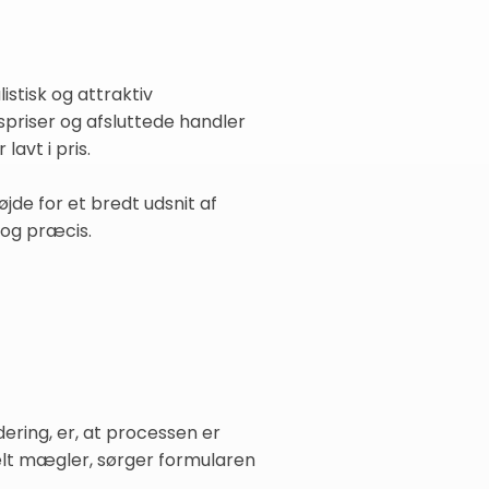
stisk og attraktiv
dspriser og afsluttede handler
lavt i pris.
øjde for et bredt udsnit af
 og præcis.
dering, er, at processen er
nkelt mægler, sørger formularen