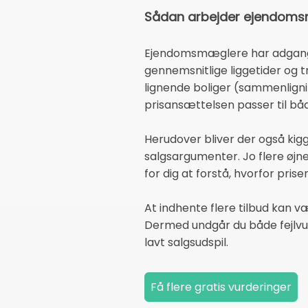
Sådan arbejder ejendomsm
Ejendomsmæglere har adgang t
gennemsnitlige liggetider og 
lignende boliger (sammenligni
prisansættelsen passer til bå
Herudover bliver der også kig
salgsargumenter. Jo flere øjne
for dig at forstå, hvorfor pris
At indhente flere tilbud kan væ
Dermed undgår du både fejlvurde
lavt salgsudspil.