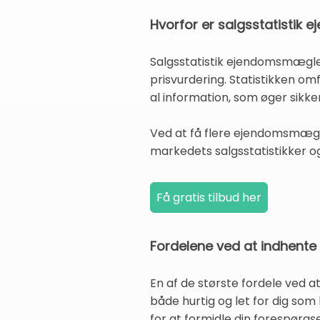
Hvorfor er salgsstatistik
Salgsstatistik ejendomsmægler
prisvurdering. Statistikken omf
al information, som øger sikkerh
Ved at få flere ejendomsmæglere
markedets salgsstatistikker o
Fordelene ved at indhente
En af de største fordele ved at
både hurtig og let for dig som
for at formidle din forespørgs