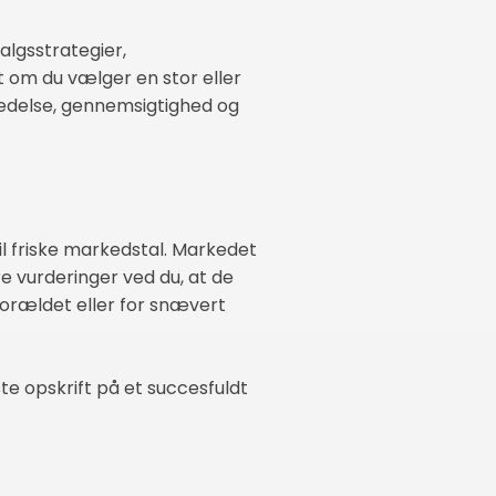
algsstrategier,
set om du vælger en stor eller
redelse, gennemsigtighed og
til friske markedstal. Markedet
e vurderinger ved du, at de
forældet eller for snævert
e opskrift på et succesfuldt