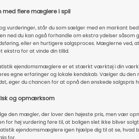
 med flere mæglere i spil
d og vurderinger, står du som sælger med en markant bedr
en ned du kan også forhandle om ekstra ydelser såsom gr
dsføring, eller en hurtigere salgsproces. Mæglerne ved,
ekstra for at vinde din tillid.
tatistik ejendomsmæglere er et stærkt værktøj i din værk
s egne erfaringer og lokale kendskab. Vælger du den 
st, øger du chancen for at opnå den ønskede salgspris hur
itisk og opmærksom
lge den mægler, der lover den højeste pris, men vær 
n for høj vurdering føre til, at boligen slet ikke bliver sol
atistik ejendomsmæglere igen hjælpe dig til at se, hvad bol
alg for.