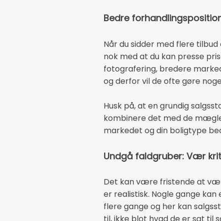
Bedre forhandlingsposition
Når du sidder med flere tilbu
nok med at du kan presse pris
fotografering, bredere marke
og derfor vil de ofte gøre noget 
Husk på, at en grundig salgss
kombinere det med de mæglere
markedet og din boligtype bed
Undgå faldgruber: Vær kr
Det kan være fristende at væ
er realistisk. Nogle gange kan e
flere gange og her kan salgsst
til, ikke blot hvad de er sat til s