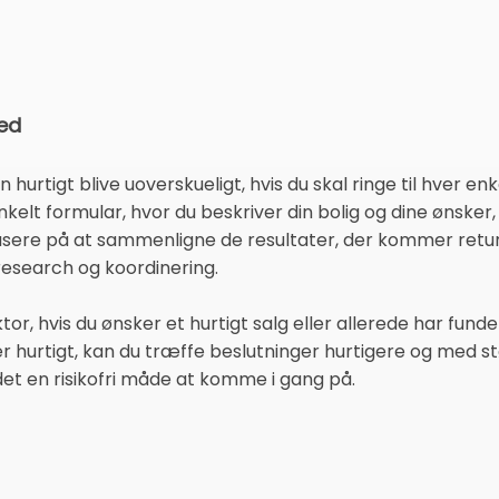
ted
urtigt blive uoverskueligt, hvis du skal ringe til hver en
nkelt formular, hvor du beskriver din bolig og dine ønske
usere på at sammenligne de resultater, der kommer retur
esearch og koordinering.
or, hvis du ønsker et hurtigt salg eller allerede har fund
er hurtigt, kan du træffe beslutninger hurtigere og med 
 det en risikofri måde at komme i gang på.