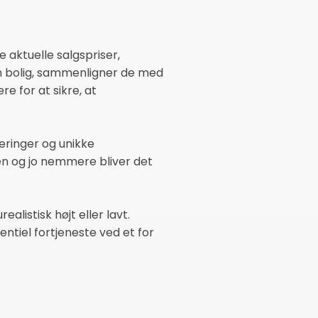
aktuelle salgspriser,
in bolig, sammenligner de med
 for at sikre, at
eringer og unikke
gen og jo nemmere bliver det
alistisk højt eller lavt.
entiel fortjeneste ved et for