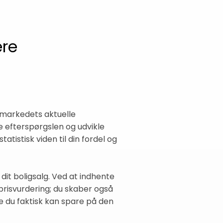
ere
er markedets aktuelle
e efterspørgslen og udvikle
tistisk viden til din fordel og
dit boligsalg. Ved at indhente
v prisvurdering; du skaber også
 du faktisk kan spare på den