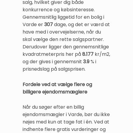
salg, hvilket giver dig både
konkurrence og købsinteresse.
Gennemsnitlig liggetid for en bolig i
Varde er
307
dage, og det er værd at
have med i overvejelserne, når du
skal vælge den rette salgspartner.
Derudover ligger den gennemsnitlige
kvadratmeterpris her på
8.177
kr/m2,
og der gives i gennemsnit
3.9
% i
prisnedslag på salgsprisen.
Fordele ved at vælge flere og
billigere ejendomsmæglere
Når du søger efter en billig
ejendomsmægler i Varde, bør du ikke
nøjes med kun at tage fat i én. Ved at
indhente flere gratis vurderinger og