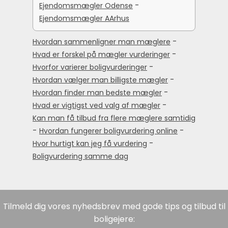
-
Ejendomsmægler Odense
Ejendomsmægler AArhus
-
Hvordan sammenligner man mæglere
-
Hvad er forskel på mægler vurderinger
-
Hvorfor varierer boligvurderinger
-
Hvordan vælger man billigste mægler
-
Hvordan finder man bedste mægler
-
Hvad er vigtigst ved valg af mægler
Kan man få tilbud fra flere mæglere samtidig
-
-
Hvordan fungerer boligvurdering online
-
Hvor hurtigt kan jeg få vurdering
Boligvurdering samme dag
Tilmeld dig vores nyhedsbrev med gode tips og tilbud til
boligejere: