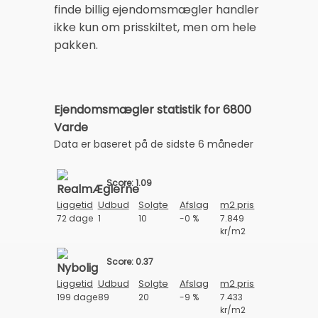
finde billig ejendomsmægler handler
ikke kun om prisskiltet, men om hele
pakken.
Ejendomsmægler statistik for 6800
Varde
Data er baseret på de sidste 6 måneder
Score: 1.09
Liggetid
Udbud
Solgte
Afslag
m2 pris
72 dage
1
10
-0 %
7.849
kr/m2
Score: 0.37
Liggetid
Udbud
Solgte
Afslag
m2 pris
199 dage
89
20
-9 %
7.433
kr/m2