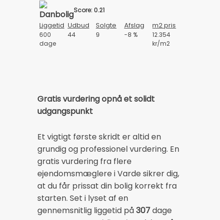
Score: 0.21
Liggetid
Udbud
Solgte
Afslag
m2 pris
600
44
9
-8 %
12.354
dage
kr/m2
Gratis vurdering opnå et solidt
udgangspunkt
Et vigtigt første skridt er altid en
grundig og professionel vurdering. En
gratis vurdering fra flere
ejendomsmæglere i Varde sikrer dig,
at du får prissat din bolig korrekt fra
starten. Set i lyset af en
gennemsnitlig liggetid på
307
dage