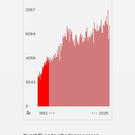
12167
6084
4056
3042
0
År
1992 -->
<-- 2025