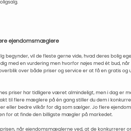
oligsalg.
 flere ejendomsmæglere
g begynder, vil de fleste gerne vide, hvad deres bolig ege
g med en vurdering men hvorfor nøjes med ét bud, når d
overblik over både priser og service er at få en gratis og 
 priser har tidligere været almindeligt, men i dag er 
akt til flere mæglere på én gang stiller du dem i konkur
riser eller bedre vilkår for dig som sælger. Jo flere ejendo
en for at finde den billigste mægler på markedet.
 prisen, når ejendomsmæglerne ved, at de konkurrerer 