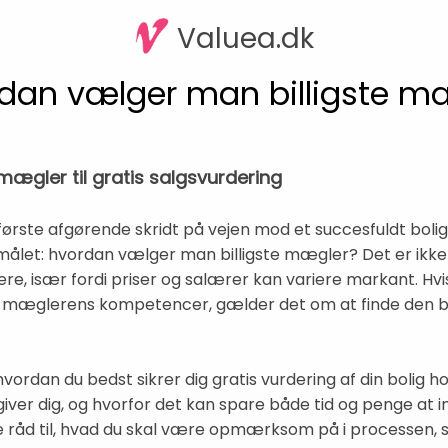
Valuea.dk
dan vælger man billigste m
mægler til gratis salgsvurdering
t første afgørende skridt på vejen mod et succesfuldt bol
gsmålet: hvordan vælger man billigste mægler? Det er ik
 især fordi priser og salærer kan variere markant. Hvis
f mæglerens kompetencer, gælder det om at finde den bi
hvordan du bedst sikrer dig gratis vurdering af din bolig
et giver dig, og hvorfor det kan spare både tid og penge at 
e råd til, hvad du skal være opmærksom på i processen, 