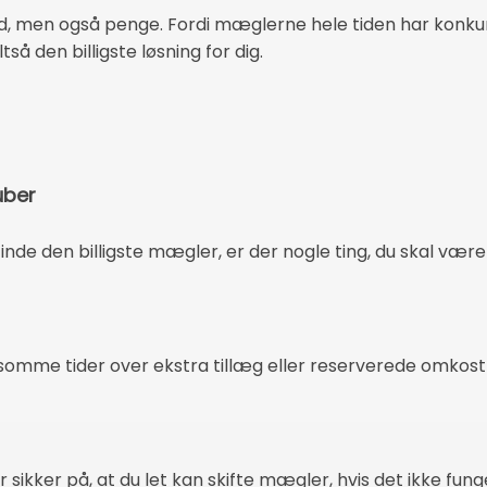
tid, men også penge. Fordi mæglerne hele tiden har konkur
så den billigste løsning for dig.
uber
 finde den billigste mægler, er der nogle ting, du skal v
omme tider over ekstra tillæg eller reserverede omkostn
sikker på, at du let kan skifte mægler, hvis det ikke fung