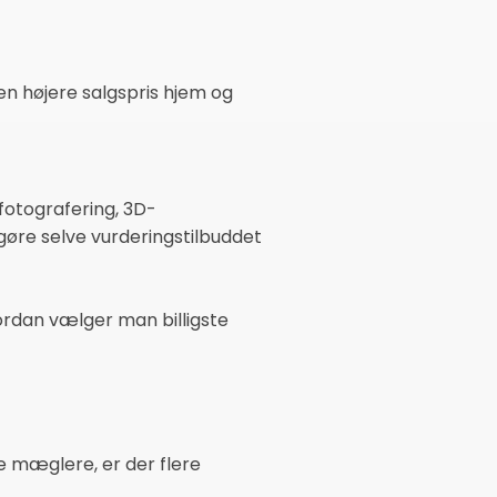
en højere salgspris hjem og
fotografering, 3D-
gøre selve vurderingstilbuddet
ordan vælger man billigste
re mæglere, er der flere