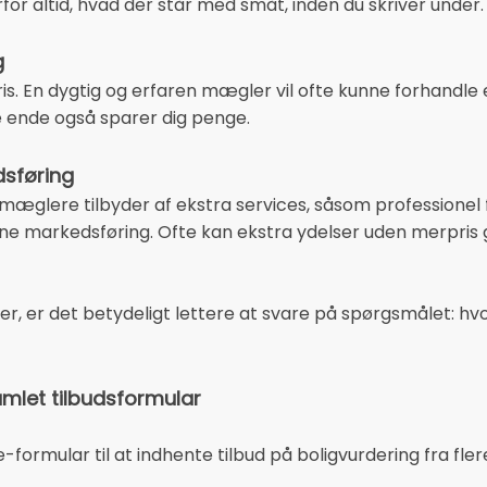
rfor altid, hvad der står med småt, inden du skriver under.
g
is. En dygtig og erfaren mægler vil ofte kunne forhandle 
te ende også sparer dig penge.
dsføring
æglere tilbyder af ekstra services, såsom professionel 
line markedsføring. Ofte kan ekstra ydelser uden merpris 
er, er det betydeligt lettere at svare på spørgsmålet: hv
amlet tilbudsformular
-formular til at indhente tilbud på boligvurdering fra fle