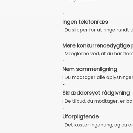
-
Ingen telefonræs
: Du slipper for at ringe rundt 
-
Mere konkurrencedygtige p
: Mæglerne ved, at du har fle
-
Nem sammenligning
: Du modtager alle oplysninge
-
Skræddersyet rådgivning
: De tilbud, du modtager, er ba
-
Uforpligtende
: Det koster ingenting, og du e