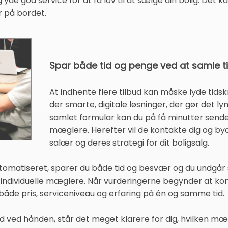
 yde god service for at få lov til at sælge din bolig. Det k
er på bordet.
Spar både tid og penge ved at samle t
At indhente flere tilbud kan måske lyde tids
der smarte, digitale løsninger, der gør det l
samlet formular kan du på få minutter sende di
mæglere. Herefter vil de kontakte dig og by
salær og deres strategi for dit boligsalg.
utomatiseret, sparer du både tid og besvær og du undgå
l individuelle mæglere. Når vurderingerne begynder at ko
åde pris, serviceniveau og erfaring på én og samme tid.
ud ved hånden, står det meget klarere for dig, hvilken mæg