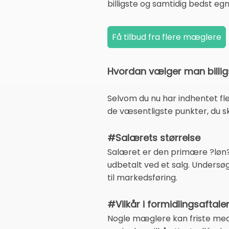
billigste og samtidig bedst egn
Hvordan vælger man billi
Selvom du nu har indhentet fle
de væsentligste punkter, du sk
#Salærets størrelse
Salæret er den primære ?løn? 
udbetalt ved et salg. Undersø
til markedsføring.
#Vilkår i formidlingsaftale
Nogle mæglere kan friste med 