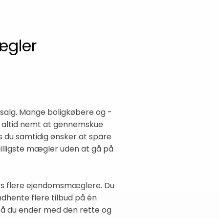
ægler
igsalg. Mange boligkøbere og -
ke altid nemt at gennemskue
 du samtidig ønsker at spare
lligste mægler uden at gå på
 hos flere ejendomsmæglere. Du
indhente flere tilbud på én
så du ender med den rette og