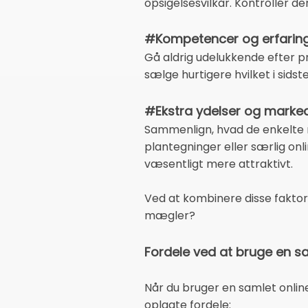
opsigelsesvilkår. Kontrollér de
#Kompetencer og erfarin
Gå aldrig udelukkende efter pr
sælge hurtigere hvilket i sids
#Ekstra ydelser og marke
Sammenlign, hvad de enkelte m
plantegninger eller særlig on
væsentligt mere attraktivt.
Ved at kombinere disse faktor
mægler?
Fordele ved at bruge en s
Når du bruger en samlet online
oplagte fordele: