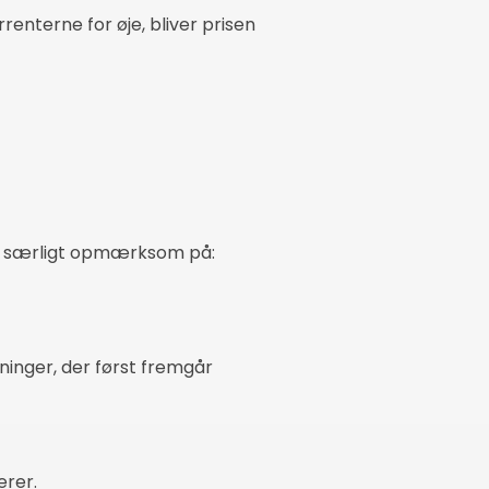
renterne for øje, bliver prisen
ære særligt opmærksom på:
inger, der først fremgår
erer.