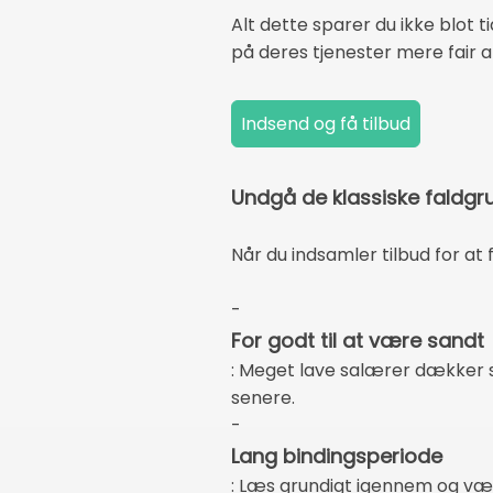
Alt dette sparer du ikke blot 
på deres tjenester mere fair alt
Undgå de klassiske faldgr
Når du indsamler tilbud for at
-
For godt til at være sandt
: Meget lave salærer dækker s
senere.
-
Lang bindingsperiode
: Læs grundigt igennem og vær 