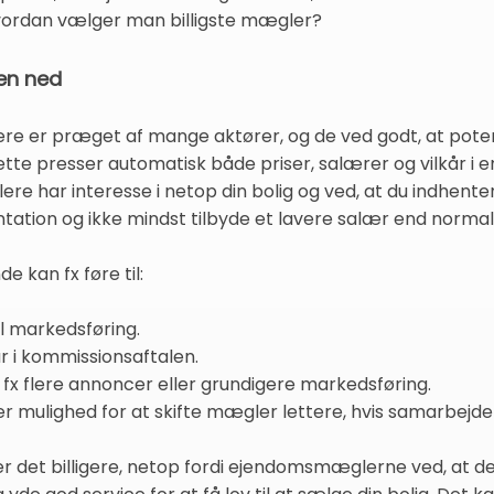
hvordan vælger man billigste mægler?
en ned
 er præget af mange aktører, og de ved godt, at poten
tte presser automatisk både priser, salærer og vilkår i en p
e har interesse i netop din bolig og ved, at du indhenter f
ation og ikke mindst tilbyde et lavere salær end normal
 kan fx føre til:
il markedsføring.
år i kommissionsaftalen.
 fx flere annoncer eller grundigere markedsføring.
er mulighed for at skifte mægler lettere, hvis samarbejde
er det billigere, netop fordi ejendomsmæglerne ved, at de