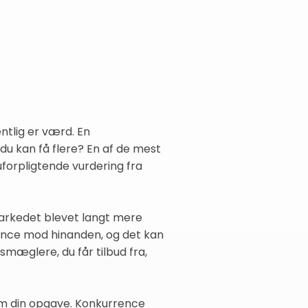
ntlig er værd. En
u kan få flere? En af de mest
uforpligtende vurdering fra
markedet blevet langt mere
rence mod hinanden, og det kan
msmæglere, du får tilbud fra,
om din opgave. Konkurrence