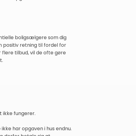
tielle boligsælgere som dig
ositiv retning til fordel for
lere tilbud, vil de ofte gøre
t.
t ikke fungerer.
 ikke har opgaven i hus endnu.