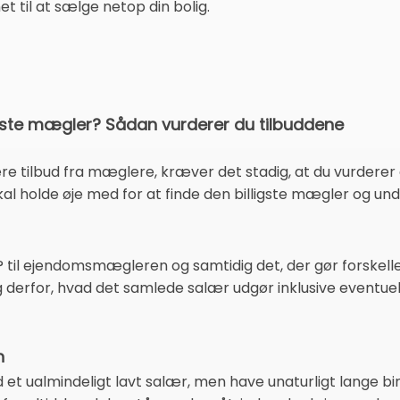
et til at sælge netop din bolig.
gste mægler? Sådan vurderer du tilbuddene
re tilbud fra mæglere, kræver det stadig, at du vurderer
al holde øje med for at finde den billigste mægler og un
til ejendomsmægleren og samtidig det, der gør forskelle
g derfor, hvad det samlede salær udgør inklusive eventuel
n
et ualmindeligt lavt salær, men have unaturligt lange bi