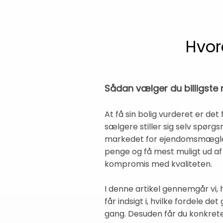
Hvor
Sådan vælger du billigste 
At få sin bolig vurderet er de
sælgere stiller sig selv spør
markedet for ejendomsmæglere,
penge og få mest muligt ud a
kompromis med kvaliteten.
I denne artikel gennemgår vi, 
får indsigt i, hvilke fordele d
gang. Desuden får du konkret