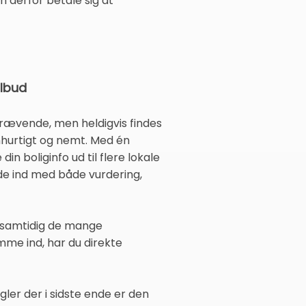
an derfor betale sig at
ilbud
krævende, men heldigvis findes
ynhurtigt og nemt. Med én
n boliginfo ud til flere lokale
de ind med både vurdering,
r samtidig de mange
mme ind, har du direkte
ler der i sidste ende er den